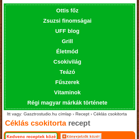
Ottis főz
Zsuzsi finomságai
UFF blog
Grill
Életmód
Csokivilág
Teázó
Fűszerek
Vitaminok
Régi magyar márkák története
Itt vagy: Gasztrostudio.hu címlap › Recept › Céklás csokitorta
Céklás csokitorta
recept
Kedvenc receptek közé