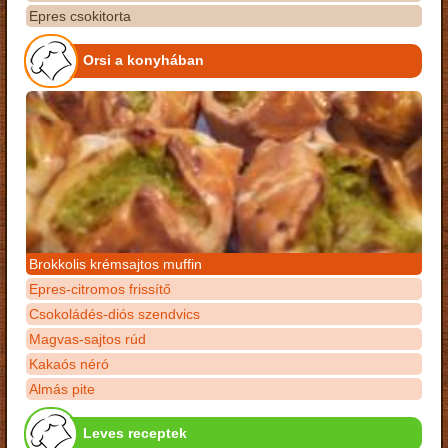
Epres csokitorta
Orsi a konyhában
Brokkolis krémsajtos muffin
Epres-citromos frissítő
Csokoládés-diós szendvics
Magvas-sajtos rúd
Kakaós néró
Almás pite
Leves receptek