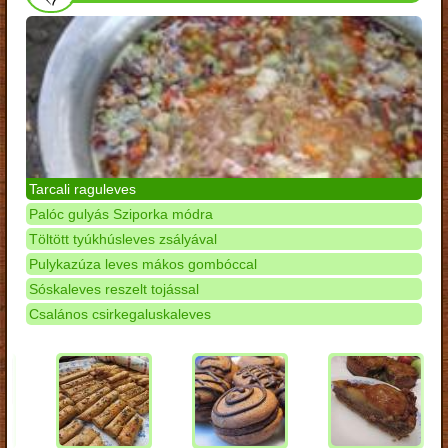
Tarcali raguleves
Palóc gulyás Sziporka módra
Töltött tyúkhúsleves zsályával
Pulykazúza leves mákos gombóccal
Sóskaleves reszelt tojással
Csalános csirkegaluskaleves