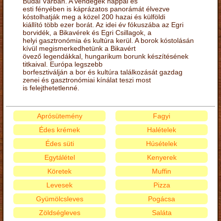
Budai Várban. A vendégek nappal és
esti fényében is káprázatos panorámát élvezve
kóstolhatják meg a közel 200 hazai és külföldi
kiállító több ezer borát. Az idei év fókuszába az Egri
borvidék, a Bikavérek és Egri Csillagok, a
helyi gasztronómia és kultúra kerül. A borok kóstolásán
kívül megismerkedhetünk a Bikavért
övező legendákkal, hungarikum borunk készítésének
titkaival. Európa legszebb
borfesztiválján a bor és kultúra találkozását gazdag
zenei és gasztronómiai kínálat teszi most
is felejthetetlenné.
Aprósütemény
Fagyi
Édes krémek
Halételek
Édes süti
Húsételek
Egytálétel
Kenyerek
Köretek
Muffin
Levesek
Pizza
Gyümölcsleves
Pogácsa
Zöldségleves
Saláta