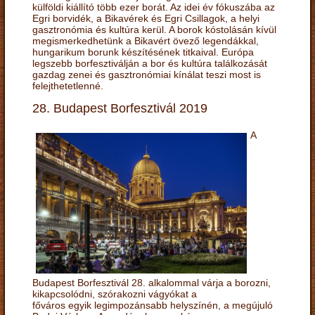
külföldi kiállító több ezer borát. Az idei év fókuszába az
Egri borvidék, a Bikavérek és Egri Csillagok, a helyi
gasztronómia és kultúra kerül. A borok kóstolásán kívül
megismerkedhetünk a Bikavért övező legendákkal,
hungarikum borunk készítésének titkaival. Európa
legszebb borfesztiválján a bor és kultúra találkozását
gazdag zenei és gasztronómiai kínálat teszi most is
felejthetetlenné.
28. Budapest Borfesztivál 2019
A
Budapest Borfesztivál 28. alkalommal várja a borozni,
kikapcsolódni, szórakozni vágyókat a
főváros egyik legimpozánsabb helyszínén, a megújuló