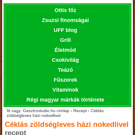
Ottis főz
Zsuzsi finomságai
UFF blog
Grill
Életmód
Csokivilág
Teázó
Fűszerek
Vitaminok
Régi magyar márkák története
Itt vagy: Gasztrostudio.hu címlap › Recept › Céklás
zöldségleves házi nokedlivel
Céklás zöldségleves házi nokedlivel
recept