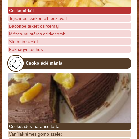
Csirkepörkölt
Tejszínes csirkemell tésztával
Baconbe tekert csirkemáj
Mézes-mustáros csirkecomb
Stefánia szelet
Fokhagymás hús
Csokoládé mánia
Csokoládés-narancs torta
Vaníliakrémes gomb szelet