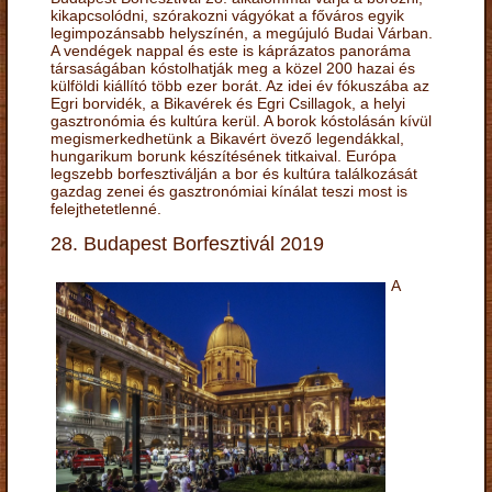
kikapcsolódni, szórakozni vágyókat a főváros egyik
legimpozánsabb helyszínén, a megújuló Budai Várban.
A vendégek nappal és este is káprázatos panoráma
társaságában kóstolhatják meg a közel 200 hazai és
külföldi kiállító több ezer borát. Az idei év fókuszába az
Egri borvidék, a Bikavérek és Egri Csillagok, a helyi
gasztronómia és kultúra kerül. A borok kóstolásán kívül
megismerkedhetünk a Bikavért övező legendákkal,
hungarikum borunk készítésének titkaival. Európa
legszebb borfesztiválján a bor és kultúra találkozását
gazdag zenei és gasztronómiai kínálat teszi most is
felejthetetlenné.
28. Budapest Borfesztivál 2019
A