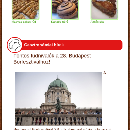
Magvas-sajtos rúd
Kakaós néró
Almás pite
Zabpe
túróg
Gasztronómiai hírek
Fontos tudnivalók a 28. Budapest
Borfesztiválhoz!
A
Budapest Borfesztivál 28. alkalommal várja a borozni,