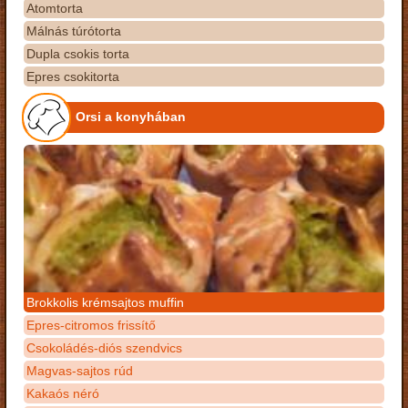
Atomtorta
Málnás túrótorta
Dupla csokis torta
Epres csokitorta
Orsi a konyhában
Brokkolis krémsajtos muffin
Epres-citromos frissítő
Csokoládés-diós szendvics
Magvas-sajtos rúd
Kakaós néró