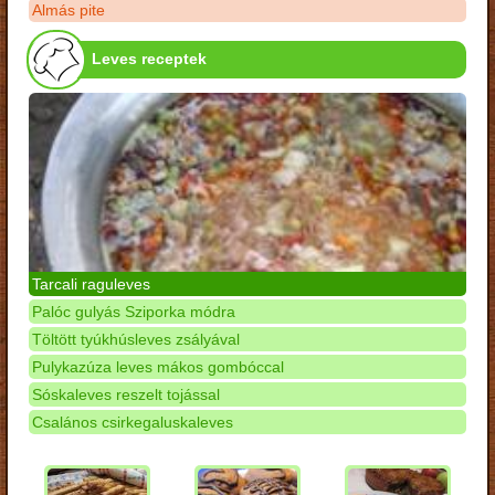
Almás pite
Leves receptek
Tarcali raguleves
Palóc gulyás Sziporka módra
Töltött tyúkhúsleves zsályával
Pulykazúza leves mákos gombóccal
Sóskaleves reszelt tojással
Csalános csirkegaluskaleves