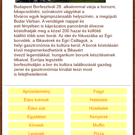
Budapest Borfesztivál 28. alkalommal várja a borozni,
kikapcsolódni, szórakozni vágyókat a
főváros egyik legimpozánsabb helyszínén, a megújuló
Budai Várban. A vendégek nappal és
esti fényében is káprázatos panorámát élvezve
kóstolhatják meg a közel 200 hazai és külföldi
kiállító több ezer borát. Az idei év fókuszába az Egri
borvidék, a Bikavérek és Egri Csillagok, a
helyi gasztronómia és kultúra kerül. A borok kóstolásán
kívül megismerkedhetünk a Bikavért
övező legendákkal, hungarikum borunk készítésének
titkaival. Európa legszebb
borfesztiválján a bor és kultúra találkozását gazdag
zenei és gasztronómiai kínálat teszi most
is felejthetetlenné.
Aprósütemény
Fagyi
Édes krémek
Halételek
Édes süti
Húsételek
Egytálétel
Kenyerek
Köretek
Muffin
Levesek
Pizza