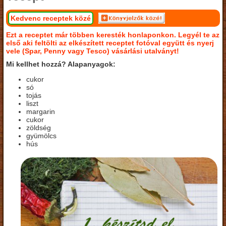
Kedvenc receptek közé
Ezt a receptet már többen keresték honlaponkon. Legyél te az
első aki feltölti az elkészített receptet fotóval együtt és nyerj
vele (Spar, Penny vagy Tesco) vásárlási utalványt!
Mi kellhet hozzá? Alapanyagok:
cukor
só
tojás
liszt
margarin
cukor
zöldség
gyümölcs
hús