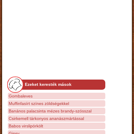
Ezeket keresték mások
Gombaleves
Muffinfasírt színes zöldségekkel
Banános palacsinta mézes brandy-szósszal
Csirkemell tárkonyos ananászmártással
Babos virslipörkölt
Gipsy