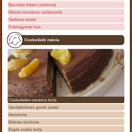
Baconbe tekert csirkemáj
Mézes-mustáros csirkecomb
Stefánia szelet
Fokhagymás hús
Csokoládé mánia
Csokoládés-narancs torta
Vaníliakrémes gomb szelet
Atomtorta
Málnás túrótorta
Dupla csokis torta