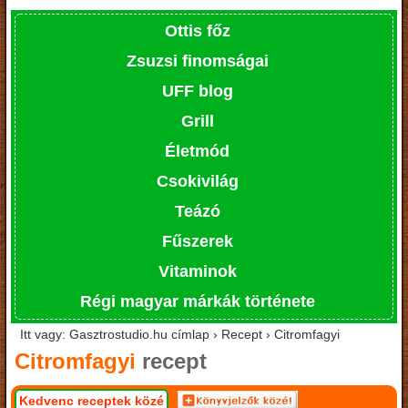
Ottis főz
Zsuzsi finomságai
UFF blog
Grill
Életmód
Csokivilág
Teázó
Fűszerek
Vitaminok
Régi magyar márkák története
Itt vagy: Gasztrostudio.hu címlap › Recept › Citromfagyi
Citromfagyi
recept
Kedvenc receptek közé