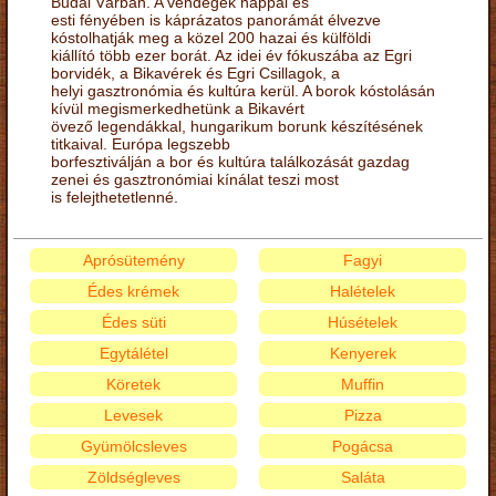
Budai Várban. A vendégek nappal és
esti fényében is káprázatos panorámát élvezve
kóstolhatják meg a közel 200 hazai és külföldi
kiállító több ezer borát. Az idei év fókuszába az Egri
borvidék, a Bikavérek és Egri Csillagok, a
helyi gasztronómia és kultúra kerül. A borok kóstolásán
kívül megismerkedhetünk a Bikavért
övező legendákkal, hungarikum borunk készítésének
titkaival. Európa legszebb
borfesztiválján a bor és kultúra találkozását gazdag
zenei és gasztronómiai kínálat teszi most
is felejthetetlenné.
Aprósütemény
Fagyi
Édes krémek
Halételek
Édes süti
Húsételek
Egytálétel
Kenyerek
Köretek
Muffin
Levesek
Pizza
Gyümölcsleves
Pogácsa
Zöldségleves
Saláta