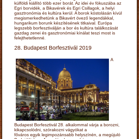
külföldi kiállító több ezer borát. Az idei év fókuszába az
Egri borvidék, a Bikavérek és Egri Csillagok, a helyi
gasztronómia és kultúra kerül. A borok kóstolásán kívül
megismerkedhetünk a Bikavért övező legendákkal,
hungarikum borunk készítésének titkaival. Európa
legszebb borfesztiválján a bor és kultúra találkozását
gazdag zenei és gasztronómiai kínálat teszi most is
felejthetetlenné.
28. Budapest Borfesztivál 2019
A
Budapest Borfesztivál 28. alkalommal várja a borozni,
kikapcsolódni, szórakozni vágyókat a
főváros egyik legimpozánsabb helyszínén, a megújuló