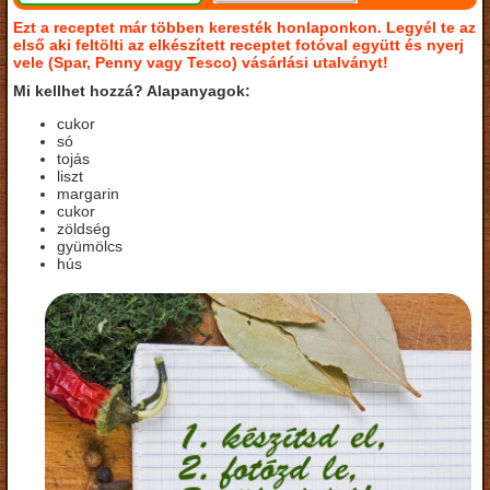
Ezt a receptet már többen keresték honlaponkon. Legyél te az
első aki feltölti az elkészített receptet fotóval együtt és nyerj
vele (Spar, Penny vagy Tesco) vásárlási utalványt!
Mi kellhet hozzá? Alapanyagok:
cukor
só
tojás
liszt
margarin
cukor
zöldség
gyümölcs
hús