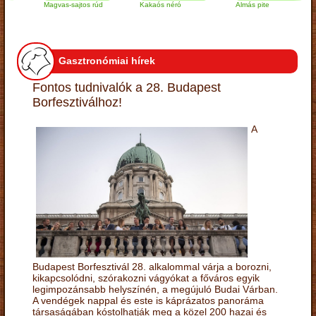
Magvas-sajtos rúd
Kakaós néró
Almás pite
Z
t
Gasztronómiai hírek
Fontos tudnivalók a 28. Budapest
Borfesztiválhoz!
A
Budapest Borfesztivál 28. alkalommal várja a borozni,
kikapcsolódni, szórakozni vágyókat a főváros egyik
legimpozánsabb helyszínén, a megújuló Budai Várban.
A vendégek nappal és este is káprázatos panoráma
társaságában kóstolhatják meg a közel 200 hazai és