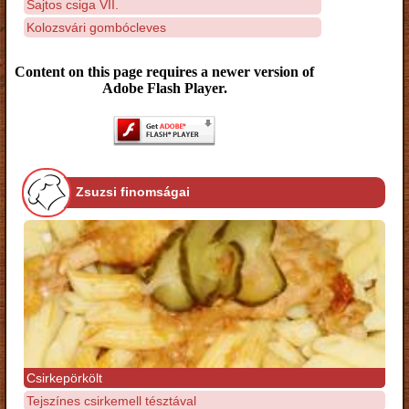
Sajtos csiga VII.
Kolozsvári gombócleves
Content on this page requires a newer version of
Adobe Flash Player.
Zsuzsi finomságai
Csirkepörkölt
Tejszínes csirkemell tésztával