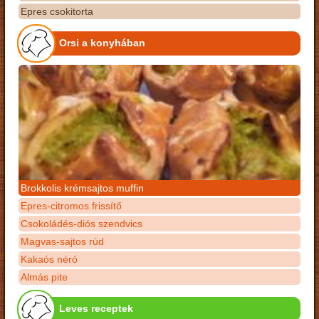
Epres csokitorta
Orsi a konyhában
Brokkolis krémsajtos muffin
Epres-citromos frissítő
Csokoládés-diós szendvics
Magvas-sajtos rúd
Kakaós néró
Almás pite
Leves receptek