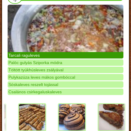
Tarcali raguleves
Palóc gulyás Sziporka módra
Töltött tyúkhúsleves zsályával
Pulykazúza leves mákos gombóccal
Sóskaleves reszelt tojással
Csalános csirkegaluskaleves