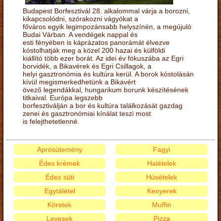
Budapest Borfesztivál 28. alkalommal várja a borozni,
kikapcsolódni, szórakozni vágyókat a
főváros egyik legimpozánsabb helyszínén, a megújuló
Budai Várban. A vendégek nappal és
esti fényében is káprázatos panorámát élvezve
kóstolhatják meg a közel 200 hazai és külföldi
kiállító több ezer borát. Az idei év fókuszába az Egri
borvidék, a Bikavérek és Egri Csillagok, a
helyi gasztronómia és kultúra kerül. A borok kóstolásán
kívül megismerkedhetünk a Bikavért
övező legendákkal, hungarikum borunk készítésének
titkaival. Európa legszebb
borfesztiválján a bor és kultúra találkozását gazdag
zenei és gasztronómiai kínálat teszi most
is felejthetetlenné.
Aprósütemény
Fagyi
Édes krémek
Halételek
Édes süti
Húsételek
Egytálétel
Kenyerek
Köretek
Muffin
Levesek
Pizza