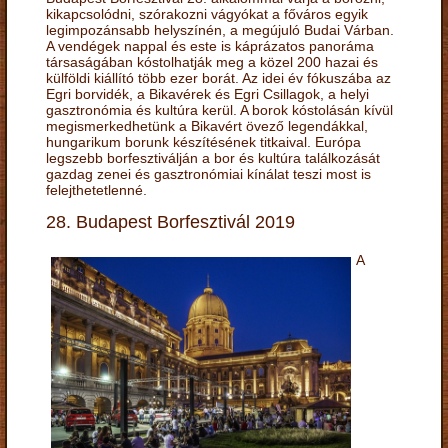
kikapcsolódni, szórakozni vágyókat a főváros egyik
legimpozánsabb helyszínén, a megújuló Budai Várban.
A vendégek nappal és este is káprázatos panoráma
társaságában kóstolhatják meg a közel 200 hazai és
külföldi kiállító több ezer borát. Az idei év fókuszába az
Egri borvidék, a Bikavérek és Egri Csillagok, a helyi
gasztronómia és kultúra kerül. A borok kóstolásán kívül
megismerkedhetünk a Bikavért övező legendákkal,
hungarikum borunk készítésének titkaival. Európa
legszebb borfesztiválján a bor és kultúra találkozását
gazdag zenei és gasztronómiai kínálat teszi most is
felejthetetlenné.
28. Budapest Borfesztivál 2019
A