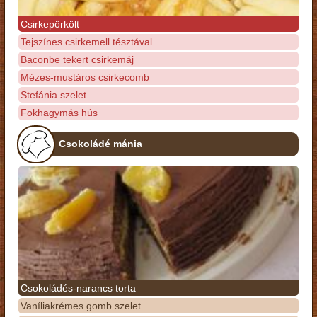
Csirkepörkölt
Tejszínes csirkemell tésztával
Baconbe tekert csirkemáj
Mézes-mustáros csirkecomb
Stefánia szelet
Fokhagymás hús
Csokoládé mánia
Csokoládés-narancs torta
Vaníliakrémes gomb szelet