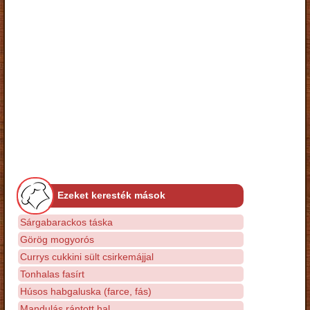
Ezeket keresték mások
Sárgabarackos táska
Görög mogyorós
Currys cukkini sült csirkemájjal
Tonhalas fasírt
Húsos habgaluska (farce, fás)
Mandulás rántott hal