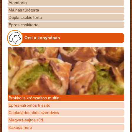
Atomtorta
Málnás túrótorta
Dupla csokis torta
Epres csokitorta
Orsi a konyhában
Brokkolis krémsajtos muffin
Epres-citromos frissítő
Csokoládés-diós szendvics
Magvas-sajtos rúd
Kakaós néró