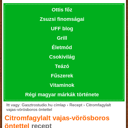
Ottis főz
Zsuzsi finomságai
UFF blog
Grill
Életmód
Csokivilág
Teázó
Fűszerek
Vitaminok
Régi magyar márkák története
Itt vagy: Gasztrostudio.hu címlap › Recept › Citromfagylalt
vajas-vörösboros öntettel
Citromfagylalt vajas-vörösboros
öntettel
recept