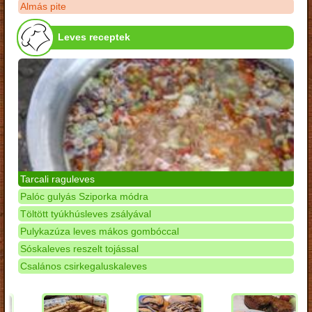
Almás pite
Leves receptek
Tarcali raguleves
Palóc gulyás Sziporka módra
Töltött tyúkhúsleves zsályával
Pulykazúza leves mákos gombóccal
Sóskaleves reszelt tojással
Csalános csirkegaluskaleves