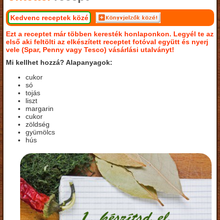
Kedvenc receptek közé
Ezt a receptet már többen keresték honlaponkon. Legyél te az
első aki feltölti az elkészített receptet fotóval együtt és nyerj
vele (Spar, Penny vagy Tesco) vásárlási utalványt!
Mi kellhet hozzá? Alapanyagok:
cukor
só
tojás
liszt
margarin
cukor
zöldség
gyümölcs
hús