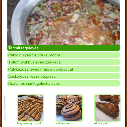
Tarcali raguleves
Palóc gulyás Sziporka módra
Töltött tyúkhúsleves zsályával
Pulykazúza leves mákos gombóccal
Sóskaleves reszelt tojással
Csalános csirkegaluskaleves
Magvas-sajtos rúd
Kakaós néró
Almás pite
Z
t