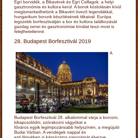
Egri borvidék, a Bikavérek és Egri Csillagok, a helyi
gasztronómia és kultúra kerül. A borok kóstolásán kívül
megismerkedhetünk a Bikavért övező legendákkal,
hungarikum borunk készítésének titkaival. Európa
legszebb borfesztiválján a bor és kultúra találkozását
gazdag zenei és gasztronómiai kínálat teszi most is
felejthetetlenné.
28. Budapest Borfesztivál 2019
A
Budapest Borfesztivál 28. alkalommal várja a borozni,
kikapcsolódni, szórakozni vágyókat a
főváros egyik legimpozánsabb helyszínén, a megújuló
Budai Várban. A vendégek nappal és
esti fényében is káprázatos panorámát élvezve