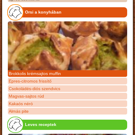
Orsi a konyhában
Brokkolis krémsajtos muffin
Epres-citromos frissítő
Csokoládés-diós szendvics
Magvas-sajtos rúd
Kakaós néró
Almás pite
Leves receptek