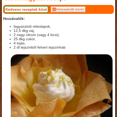
Kedvenc receptek közé
Hozzávalók:
fagyasztott réteslapok,
12,5 dkg vaj,
2 nagy citrom (vagy 4 kicsi),
25 dkg cukor,
4 tojás,
2 dl tejszínből felvert tejszínhab