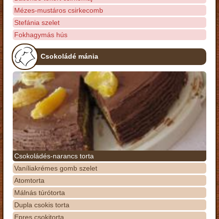
Mézes-mustáros csirkecomb
Stefánia szelet
Fokhagymás hús
Csokoládé mánia
Csokoládés-narancs torta
Vaníliakrémes gomb szelet
Atomtorta
Málnás túrótorta
Dupla csokis torta
Epres csokitorta