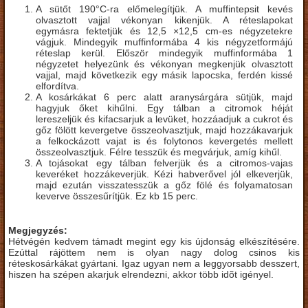
A sütőt 190°C-ra előmelegítjük. A muffintepsit kevés
olvasztott vajjal vékonyan kikenjük. A réteslapokat
egymásra fektetjük és 12,5 ×12,5 cm-es négyzetekre
vágjuk. Mindegyik muffinformába 4 kis négyzetformájú
réteslap kerül. Először mindegyik muffinformába 1
négyzetet helyezünk és vékonyan megkenjük olvasztott
vajjal, majd következik egy másik lapocska, ferdén kissé
elfordítva.
A kosárkákat 6 perc alatt aranysárgára sütjük, majd
hagyjuk őket kihűlni. Egy tálban a citromok héját
lereszeljük és kifacsarjuk a levüket, hozzáadjuk a cukrot és
gőz fölött kevergetve összeolvasztjuk, majd hozzákavarjuk
a felkockázott vajat is és folytonos kevergetés mellett
összeolvasztjuk. Félre tesszük és megvárjuk, amíg kihűl.
A tojásokat egy tálban felverjük és a citromos-vajas
keveréket hozzákeverjük. Kézi habverővel jól elkeverjük,
majd ezután visszatesszük a gőz fölé és folyamatosan
keverve összesűrítjük. Ez kb 15 perc.
Megjegyzés:
Hétvégén kedvem támadt megint egy kis újdonság elkészítésére.
Ezúttal rájöttem nem is olyan nagy dolog csinos kis
réteskosárkákat gyártani. Igaz ugyan nem a leggyorsabb desszert,
hiszen ha szépen akarjuk elrendezni, akkor több idõt igényel.