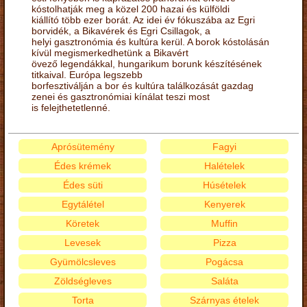
kóstolhatják meg a közel 200 hazai és külföldi
kiállító több ezer borát. Az idei év fókuszába az Egri
borvidék, a Bikavérek és Egri Csillagok, a
helyi gasztronómia és kultúra kerül. A borok kóstolásán
kívül megismerkedhetünk a Bikavért
övező legendákkal, hungarikum borunk készítésének
titkaival. Európa legszebb
borfesztiválján a bor és kultúra találkozását gazdag
zenei és gasztronómiai kínálat teszi most
is felejthetetlenné.
Aprósütemény
Fagyi
Édes krémek
Halételek
Édes süti
Húsételek
Egytálétel
Kenyerek
Köretek
Muffin
Levesek
Pizza
Gyümölcsleves
Pogácsa
Zöldségleves
Saláta
Torta
Szárnyas ételek