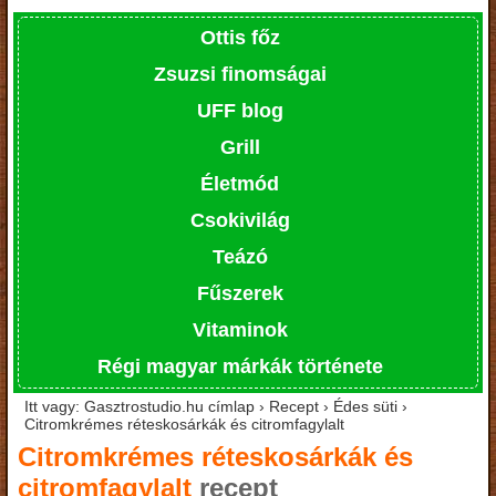
Ottis főz
Zsuzsi finomságai
UFF blog
Grill
Életmód
Csokivilág
Teázó
Fűszerek
Vitaminok
Régi magyar márkák története
Itt vagy: Gasztrostudio.hu címlap › Recept › Édes süti ›
Citromkrémes réteskosárkák és citromfagylalt
Citromkrémes réteskosárkák és
citromfagylalt
recept