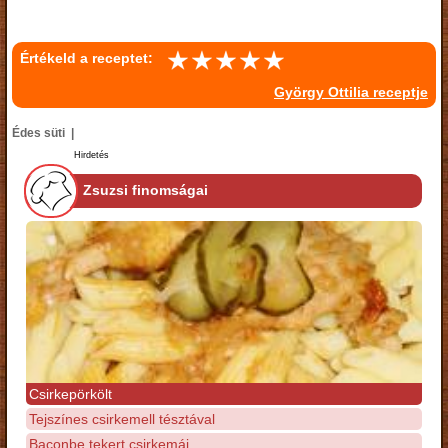
Értékeld a receptet:
György Ottilia receptje
Édes süti |
Hirdetés
Zsuzsi finomságai
Csirkepörkölt
Tejszínes csirkemell tésztával
Baconbe tekert csirkemáj