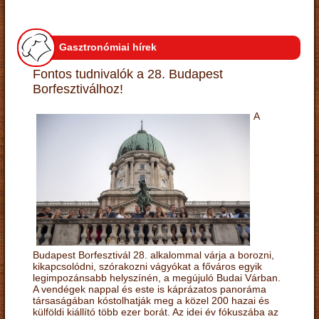
Gasztronómiai hírek
Fontos tudnivalók a 28. Budapest
Borfesztiválhoz!
A
Budapest Borfesztivál 28. alkalommal várja a borozni,
kikapcsolódni, szórakozni vágyókat a főváros egyik
legimpozánsabb helyszínén, a megújuló Budai Várban.
A vendégek nappal és este is káprázatos panoráma
társaságában kóstolhatják meg a közel 200 hazai és
külföldi kiállító több ezer borát. Az idei év fókuszába az