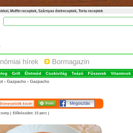
kel, Muffin receptek, Szárnyas ételreceptek, Torta receptek
nómiai hírek
Bormagazin
blog
Grill
Életmód
Csokivilág
Teázó
Fűszerek
Vitaminok
cept › Gazpacho › Gazpacho
acsony |
Előkészület: 15 perc |