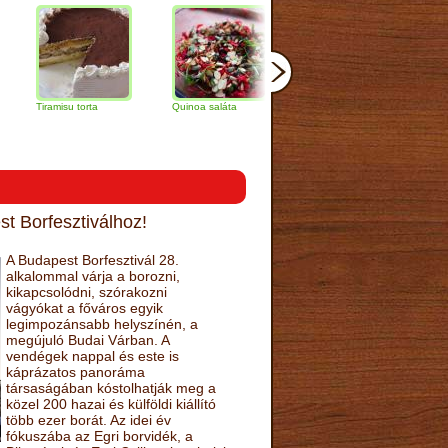
iramisu torta
Quinoa saláta
Mandulás kifli
Csokoládé
narancs to
t Borfesztiválhoz!
A Budapest Borfesztivál 28.
alkalommal várja a borozni,
kikapcsolódni, szórakozni
vágyókat a főváros egyik
legimpozánsabb helyszínén, a
megújuló Budai Várban. A
vendégek nappal és este is
káprázatos panoráma
társaságában kóstolhatják meg a
közel 200 hazai és külföldi kiállító
több ezer borát. Az idei év
fókuszába az Egri borvidék, a