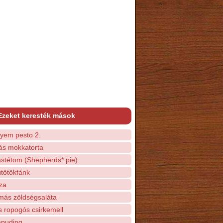
Ezeket keresték mások
lyem pesto 2.
ás mokkatorta
stétom (Shepherds* pie)
tőtökfánk
za
ás zöldségsaláta
s ropogós csirkemell
puding