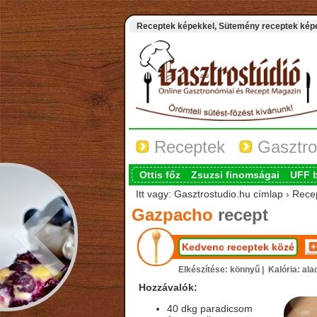
Receptek képekkel, Sütemény receptek képek
Receptek
Gasztro
Ottis főz
Zsuzsi finomságai
UFF 
Itt vagy: Gasztrostudio.hu címlap › Re
Gazpacho
recept
Kedvenc receptek közé
Elkészítése: könnyű |
Kalória: al
Hozzávalók:
40 dkg paradicsom