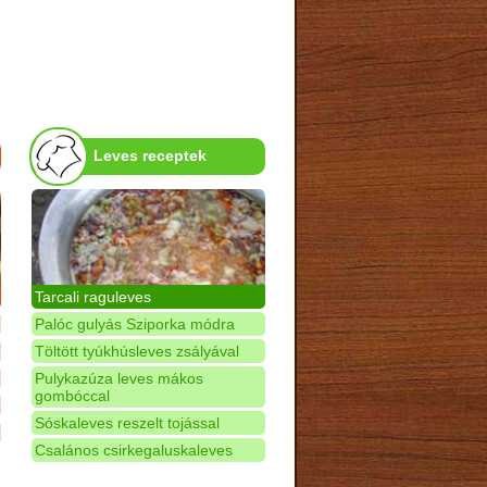
Leves receptek
Tarcali raguleves
Palóc gulyás Sziporka módra
Töltött tyúkhúsleves zsályával
Pulykazúza leves mákos
gombóccal
Sóskaleves reszelt tojással
Csalános csirkegaluskaleves