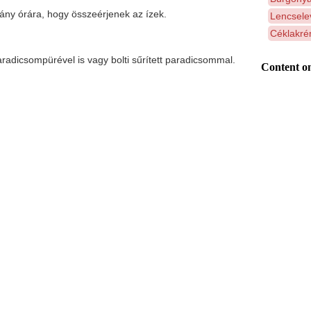
ány órára, hogy összeérjenek az ízek.
Lencsele
Céklakré
aradicsompürével is vagy bolti sűrített paradicsommal.
Content on