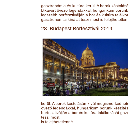
gasztronómia és kultúra kerül. A borok kóstolá
Bikavért övező legendákkal, hungarikum borunk 
legszebb borfesztiválján a bor és kultúra találk
gasztronómiai kínálat teszi most is felejthetetlen
28. Budapest Borfesztivál 2019
kerül. A borok kóstolásán kívül megismerkedhet
övező legendákkal, hungarikum borunk készítésé
borfesztiválján a bor és kultúra találkozását ga
teszi most
is felejthetetlenné.