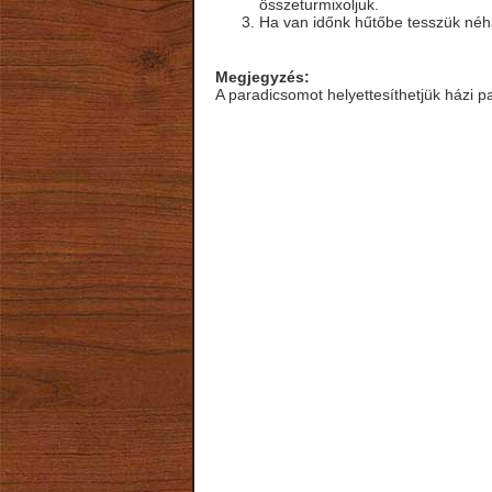
összeturmixoljuk.
Ha van időnk hűtőbe tesszük néh
Megjegyzés:
A paradicsomot helyettesíthetjük házi p