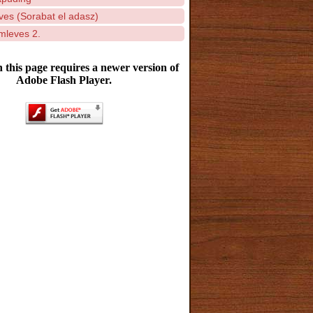
ves (Sorabat el adasz)
mleves 2.
 this page requires a newer version of
Adobe Flash Player.