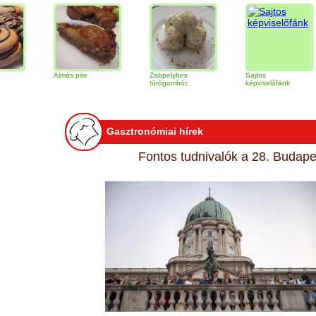
Almás pite
Zabpelyhes
Sajtos
T
túrógombóc
képviselőfánk
Gasztronómiai hírek
Fontos tudnivalók a 28. Budapes