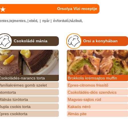
Orsolya Vízi receptje
es,tejmentes, | ebéd, | nyár | évforduló,házibuli,
Csokoládé mánia
Orsi a konyhában
Csokoládés-narancs torta
Brokkolis krémsajtos muffin
Vaníliakrémes gomb szelet
Epres-citromos frissítő
Atomtorta
Csokoládés-diós szendvics
álnás túrótorta
Magvas-sajtos rúd
upla csokis torta
Kakaós néró
pres csokitorta
Almás pite