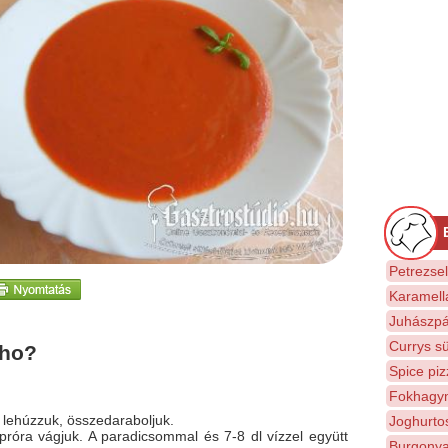
Petrezse
Karamell
Juhászpá
Currys sü
cho?
Spice piz
Fokhagym
 lehúzzuk, összedaraboljuk.
Joghurto
róra vágjuk. A paradicsommal és 7-8 dl vízzel együtt
Burgonya