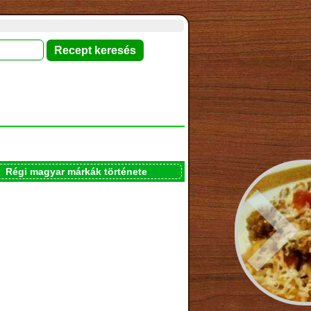
Régi magyar márkák története