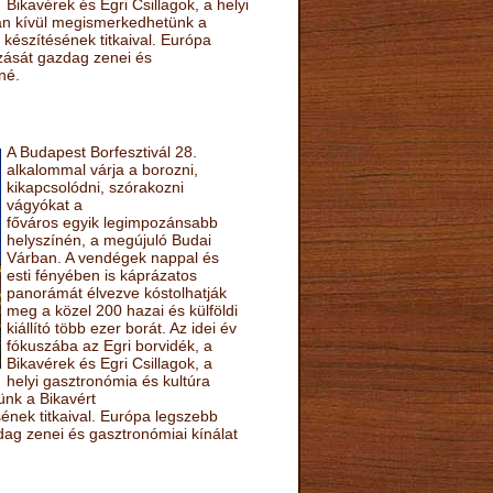
Bikavérek és Egri Csillagok, a helyi
sán kívül megismerkedhetünk a
készítésének titkaival. Európa
ozását gazdag zenei és
né.
A Budapest Borfesztivál 28.
alkalommal várja a borozni,
kikapcsolódni, szórakozni
vágyókat a
főváros egyik legimpozánsabb
helyszínén, a megújuló Budai
Várban. A vendégek nappal és
esti fényében is káprázatos
panorámát élvezve kóstolhatják
meg a közel 200 hazai és külföldi
kiállító több ezer borát. Az idei év
fókuszába az Egri borvidék, a
Bikavérek és Egri Csillagok, a
helyi gasztronómia és kultúra
ünk a Bikavért
nek titkaival. Európa legszebb
zdag zenei és gasztronómiai kínálat