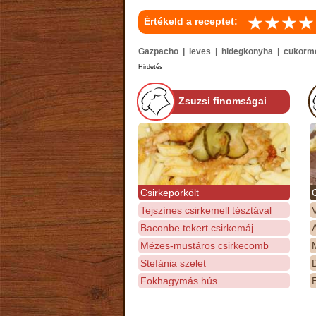
Értékeld a receptet:
Gazpacho | leves | hidegkonyha | cukorment
Hirdetés
Zsuzsi finomságai
Csirkepörkölt
Tejszínes csirkemell tésztával
Baconbe tekert csirkemáj
Mézes-mustáros csirkecomb
M
Stefánia szelet
D
Fokhagymás hús
E