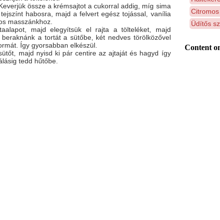
Keverjük össze a krémsajtot a cukorral addig, míg sima
Citromos
ejszínt habosra, majd a felvert egész tojással, vanília
tos masszánkhoz.
Üdítős sz
aalapot, majd elegyítsük el rajta a tölteléket, majd
 beraknánk a tortát a sütőbe, két nedves törölközővel
ormát. Így gyorsabban elkészül.
Content on
ütőt, majd nyisd ki pár centire az ajtaját és hagyd így
gálásig tedd hűtőbe.