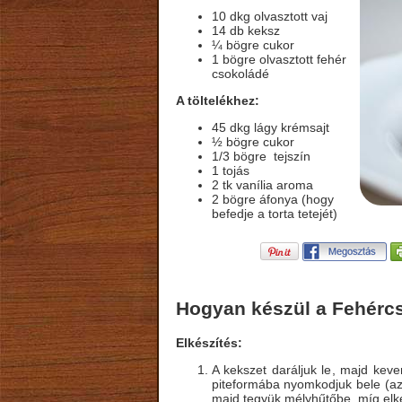
10 dkg olvasztott vaj
14 db keksz
¼ bögre cukor
1 bögre olvasztott fehér
csokoládé
A töltelékhez:
45 dkg lágy krémsajt
½ bögre cukor
1/3 bögre tejszín
1 tojás
2 tk vanília aroma
2 bögre áfonya (hogy
befedje a torta tetejét)
Hogyan készül a Fehércs
Elkészítés:
A kekszet daráljuk le, majd keve
piteformába nyomkodjuk bele (az o
majd tegyük mélyhűtőbe, míg elkés