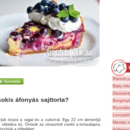
Rántott p
Baby tök
Desszert
okis áfonyás sajttorta?
Burgonyá
Ruccoláva
Lencsefőz
rjük össze a vajjal és a cukorral. Egy 22 cm átmérőjű
Mentás z
ldalára is). Öntsük az olvasztott csokit a tortaalapra,
zítjük a tölteléket.
Halteker