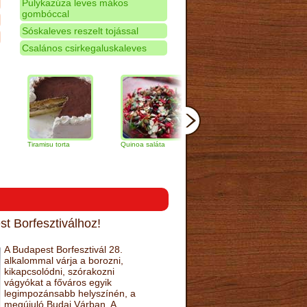
Pulykazúza leves mákos
gombóccal
Sóskaleves reszelt tojással
Csalános csirkegaluskaleves
iramisu torta
Quinoa saláta
Mandulás kifli
Csokolád
narancs t
t Borfesztiválhoz!
A Budapest Borfesztivál 28.
alkalommal várja a borozni,
kikapcsolódni, szórakozni
vágyókat a főváros egyik
legimpozánsabb helyszínén, a
megújuló Budai Várban. A