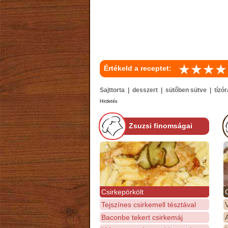
Értékeld a receptet:
Sajttorta | desszert | sütőben sütve | tízóra
Hirdetés
Zsuzsi finomságai
Csirkepörkölt
Tejszínes csirkemell tésztával
Baconbe tekert csirkemáj