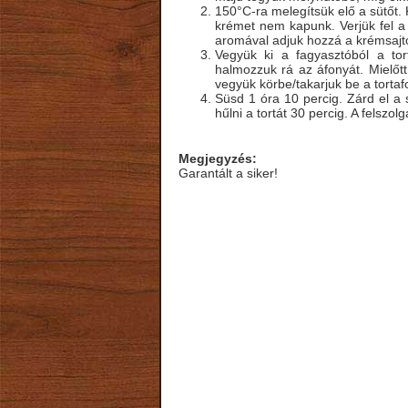
150°C-ra melegítsük elő a sütőt. 
krémet nem kapunk. Verjük fel a t
aromával adjuk hozzá a krémsaj
Vegyük ki a fagyasztóból a tort
halmozzuk rá az áfonyát. Mielőtt
vegyük körbe/takarjuk be a tortaf
Süsd 1 óra 10 percig. Zárd el a s
hűlni a tortát 30 percig. A felszol
Megjegyzés:
Garantált a siker!