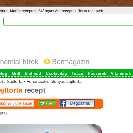
kel, Muffin receptek, Szárnyas ételreceptek, Torta receptek
nómiai hírek
Bormagazin
blog
Grill
Életmód
Csokivilág
Teázó
Fűszerek
Vitaminok
t › Sajttorta › Fehércsokis áfonyás sajttorta
jttorta
recept
gas |