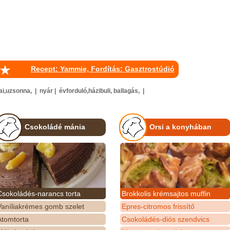
Recept: Yammie, Fordítás: Gasztrostúdió
i,uzsonna, | nyár | évforduló,házibuli, ballagás, |
Csokoládé mánia
Orsi a konyhában
Csokoládés-narancs torta
Brokkolis krémsajtos muffin
Vaníliakrémes gomb szelet
Epres-citromos frissítő
Atomtorta
Csokoládés-diós szendvics