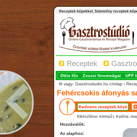
Receptek képekkel, Sütemény receptek képek
Receptek
Gasztro
Ottis főz
Zsuzsi finomságai
UFF 
Itt vagy: Gasztrostudio.hu címlap › Recep
Fehércsokis áfonyás sa
Kedvenc receptek közé
Elkészítése: könnyű |
Kalória: ma
Hozzávalók:
Az alaphoz: