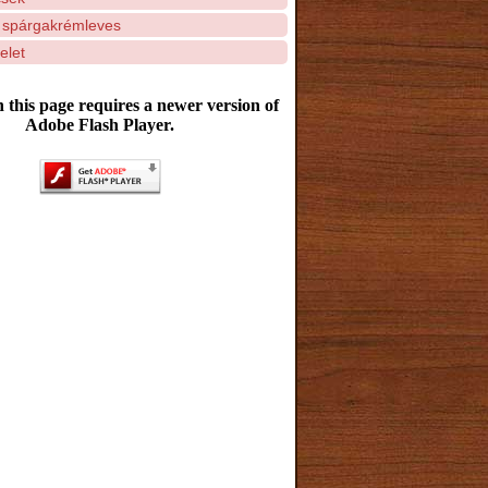
 spárgakrémleves
elet
 this page requires a newer version of
Adobe Flash Player.