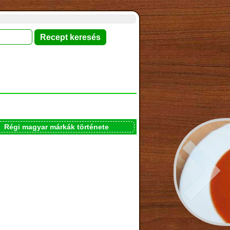
Régi magyar márkák története