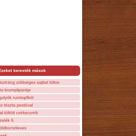
Ezeket keresték mások
isztráng zöldséges sajttal töltve
ös krumplipüréje
golyók rumtopfból
s tészta pestóval
l töltött csirkecomb
elék II.
öldborsóleves
csek