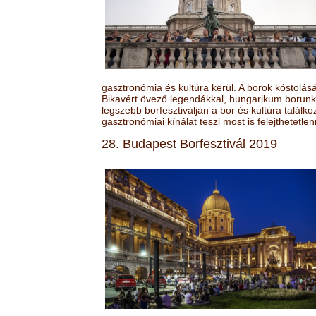
gasztronómia és kultúra kerül. A borok kóstolá
Bikavért övező legendákkal, hungarikum borunk 
legszebb borfesztiválján a bor és kultúra találk
gasztronómiai kínálat teszi most is felejthetetlen
28. Budapest Borfesztivál 2019