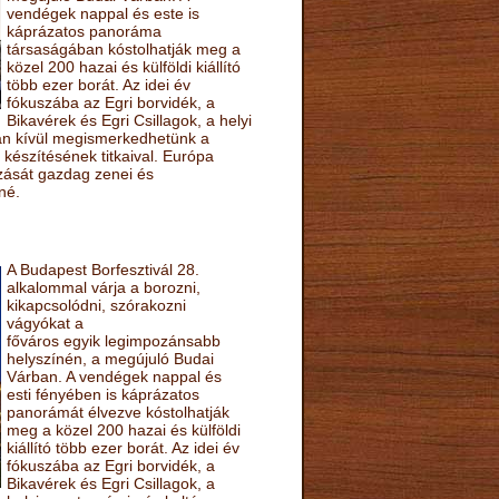
vendégek nappal és este is
káprázatos panoráma
társaságában kóstolhatják meg a
közel 200 hazai és külföldi kiállító
több ezer borát. Az idei év
fókuszába az Egri borvidék, a
Bikavérek és Egri Csillagok, a helyi
sán kívül megismerkedhetünk a
készítésének titkaival. Európa
ozását gazdag zenei és
né.
A Budapest Borfesztivál 28.
alkalommal várja a borozni,
kikapcsolódni, szórakozni
vágyókat a
főváros egyik legimpozánsabb
helyszínén, a megújuló Budai
Várban. A vendégek nappal és
esti fényében is káprázatos
panorámát élvezve kóstolhatják
meg a közel 200 hazai és külföldi
kiállító több ezer borát. Az idei év
fókuszába az Egri borvidék, a
Bikavérek és Egri Csillagok, a