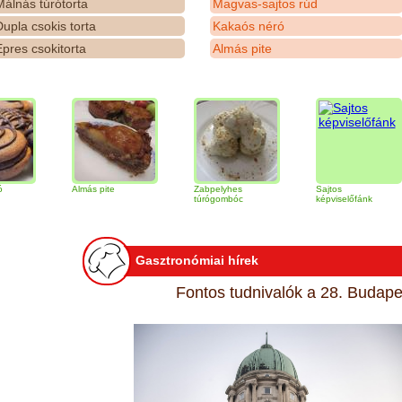
álnás túrótorta
Magvas-sajtos rúd
upla csokis torta
Kakaós néró
pres csokitorta
Almás pite
Almás pite
Zabpelyhes
Sajtos
T
túrógombóc
képviselőfánk
Gasztronómiai hírek
Fontos tudnivalók a 28. Budapes