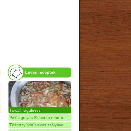
Leves receptek
Tarcali raguleves
Palóc gulyás Sziporka módra
Töltött tyúkhúsleves zsályával