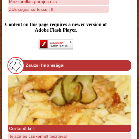
Mozzarellás-parajos rizs
Zöldséges sertéssült II.
Content on this page requires a newer version of
Adobe Flash Player.
Zsuzsi finomságai
Csirkepörkölt
Tejszínes csirkemell tésztával