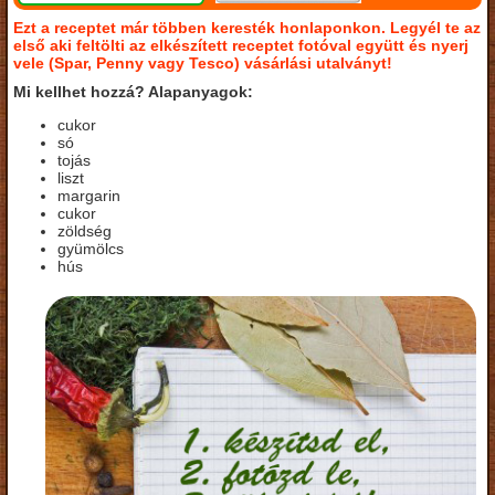
Ezt a receptet már többen keresték honlaponkon. Legyél te az
első aki feltölti az elkészített receptet fotóval együtt és nyerj
vele (Spar, Penny vagy Tesco) vásárlási utalványt!
Mi kellhet hozzá? Alapanyagok:
cukor
só
tojás
liszt
margarin
cukor
zöldség
gyümölcs
hús