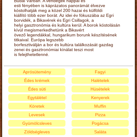
Budai Várban. A vendégek nappal és
esti fényében is káprázatos panorámát élvezve
kóstolhatják meg a közel 200 hazai és külföldi
kiállító több ezer borát. Az idei év fókuszába az Egri
borvidék, a Bikavérek és Egri Csillagok, a
helyi gasztronómia és kultúra kerül. A borok kóstolásán
kívül megismerkedhetünk a Bikavért
övező legendákkal, hungarikum borunk készítésének
titkaival. Európa legszebb
borfesztiválján a bor és kultúra találkozását gazdag
zenei és gasztronómiai kínálat teszi most
is felejthetetlenné.
Aprósütemény
Fagyi
Édes krémek
Halételek
Édes süti
Húsételek
Egytálétel
Kenyerek
Köretek
Muffin
Levesek
Pizza
Gyümölcsleves
Pogácsa
Zöldségleves
Saláta