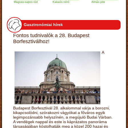
Magvas-sajtos rúd
Kakaós néró
Almás pite
Zab
túr
Gasztronómiai hírek
Fontos tudnivalók a 28. Budapest
Borfesztiválhoz!
A
Budapest Borfesztivál 28. alkalommal várja a borozni,
kikapcsolódni, szórakozni vágyókat a főváros egyik
legimpozánsabb helyszínén, a megújuló Budai Várban.
A vendégek nappal és este is káprázatos panoráma
társaságában kóstolhatják meg a közel 200 hazai és