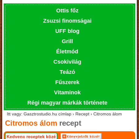
Ottis főz
Zsuzsi finomságai
UFF blog
Grill
Életmód
Csokivilág
Teázó
Fűszerek
Vitaminok
Régi magyar márkák története
Itt vagy: Gasztrostudio.hu címlap › Recept › Citromos álom
Citromos álom
recept
Kedvenc receptek közé