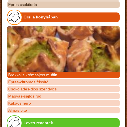
Epres csokitorta
Orsi a konyhában
Brokkolis krémsajtos muffin
Epres-citromos frissítő
Csokoládés-diós szendvics
Magvas-sajtos rúd
Kakaós néró
Almás pite
Leves receptek