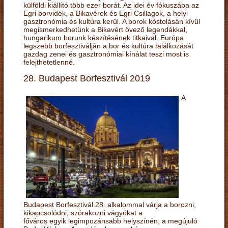
külföldi kiállító több ezer borát. Az idei év fókuszába az
Egri borvidék, a Bikavérek és Egri Csillagok, a helyi
gasztronómia és kultúra kerül. A borok kóstolásán kívül
megismerkedhetünk a Bikavért övező legendákkal,
hungarikum borunk készítésének titkaival. Európa
legszebb borfesztiválján a bor és kultúra találkozását
gazdag zenei és gasztronómiai kínálat teszi most is
felejthetetlenné.
28. Budapest Borfesztivál 2019
A
Budapest Borfesztivál 28. alkalommal várja a borozni,
kikapcsolódni, szórakozni vágyókat a
főváros egyik legimpozánsabb helyszínén, a megújuló