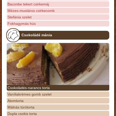
Baconbe tekert csirkemáj
Mézes-mustáros csirkecomb
Stefánia szelet
Fokhagymás hús
Csokoládé mánia
Csokoládés-narancs torta
Vaníliakrémes gomb szelet
Atomtorta
Málnás túrótorta
Dupla csokis torta