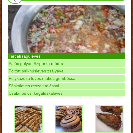
Tarcali raguleves
Palóc gulyás Sziporka módra
Töltött tyúkhúsleves zsályával
Pulykazúza leves mákos gombóccal
Sóskaleves reszelt tojással
Csalános csirkegaluskaleves