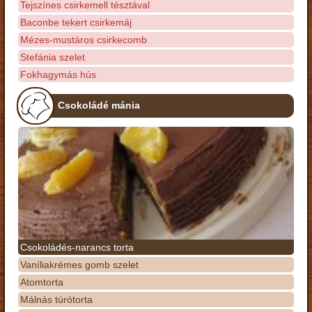
Tejszínes csirkemell tésztával
Baconbe tekert csirkemáj
Mézes-mustáros csirkecomb
Stefánia szelet
Fokhagymás hús
Csokoládé mánia
Csokoládés-narancs torta
Vaníliakrémes gomb szelet
Atomtorta
Málnás túrótorta