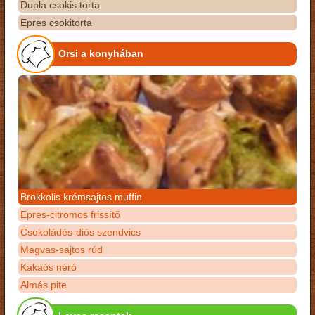
Dupla csokis torta
Epres csokitorta
Orsi a konyhában
Brokkolis krémsajtos muffin
Epres-citromos frissítő
Csokoládés-diós szendvics
Magvas-sajtos rúd
Kakaós néró
Almás pite