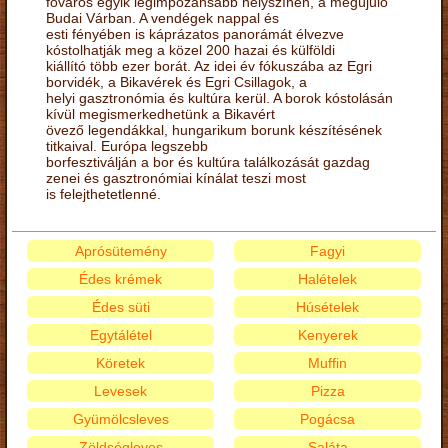
főváros egyik legimpozánsabb helyszínén, a megújuló
Budai Várban. A vendégek nappal és
esti fényében is káprázatos panorámát élvezve
kóstolhatják meg a közel 200 hazai és külföldi
kiállító több ezer borát. Az idei év fókuszába az Egri
borvidék, a Bikavérek és Egri Csillagok, a
helyi gasztronómia és kultúra kerül. A borok kóstolásán
kívül megismerkedhetünk a Bikavért
övező legendákkal, hungarikum borunk készítésének
titkaival. Európa legszebb
borfesztiválján a bor és kultúra találkozását gazdag
zenei és gasztronómiai kínálat teszi most
is felejthetetlenné.
Aprósütemény
Fagyi
Édes krémek
Halételek
Édes süti
Húsételek
Egytálétel
Kenyerek
Köretek
Muffin
Levesek
Pizza
Gyümölcsleves
Pogácsa
Zöldségleves
Saláta