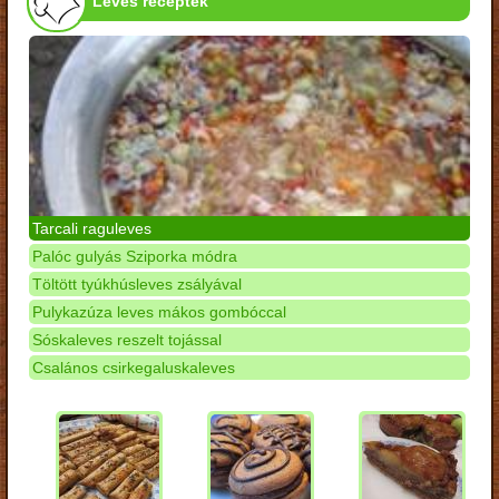
Leves receptek
Tarcali raguleves
Palóc gulyás Sziporka módra
Töltött tyúkhúsleves zsályával
Pulykazúza leves mákos gombóccal
Sóskaleves reszelt tojással
Csalános csirkegaluskaleves