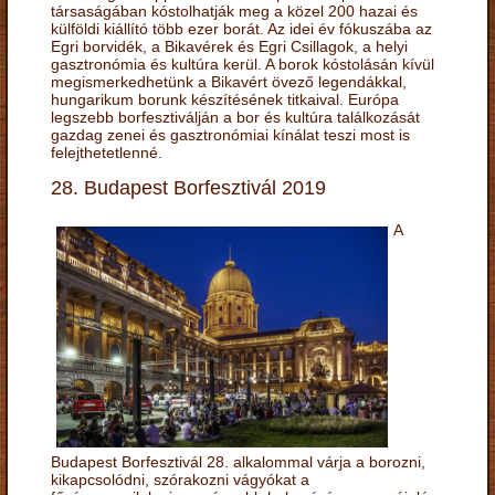
társaságában kóstolhatják meg a közel 200 hazai és
külföldi kiállító több ezer borát. Az idei év fókuszába az
Egri borvidék, a Bikavérek és Egri Csillagok, a helyi
gasztronómia és kultúra kerül. A borok kóstolásán kívül
megismerkedhetünk a Bikavért övező legendákkal,
hungarikum borunk készítésének titkaival. Európa
legszebb borfesztiválján a bor és kultúra találkozását
gazdag zenei és gasztronómiai kínálat teszi most is
felejthetetlenné.
28. Budapest Borfesztivál 2019
A
Budapest Borfesztivál 28. alkalommal várja a borozni,
kikapcsolódni, szórakozni vágyókat a