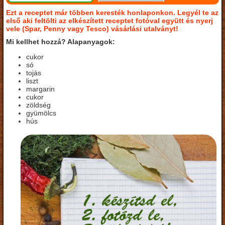
Ezt a receptet már többen keresték honlaponkon. Legyél te az
első aki feltölti az elkészített receptet fotóval együtt és nyerj
vele (Spar, Penny vagy Tesco) vásárlási utalványt!
Mi kellhet hozzá? Alapanyagok:
cukor
só
tojás
liszt
margarin
cukor
zöldség
gyümölcs
hús