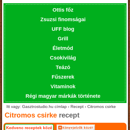
Ottis főz
Zsuzsi finomságai
UFF blog
Grill
Életmód
Csokivilág
Teázó
Fűszerek
Vitaminok
Régi magyar márkák története
Itt vagy: Gasztrostudio.hu címlap › Recept › Citromos csirke
Citromos csirke
recept
Kedvenc receptek közé