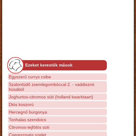
Ezeket keresték mások
Egyszerű currys csibe
Szalontüdő zsemlegombóccal 2. - vaddisznó
húsából
Joghurtos-citromos süti (holland kwarktaart)
Diós koszorú
Hercegnő burgonya
Tonhalas szendvics
Citromos-tejfölös süti
Cseresznyés szelet