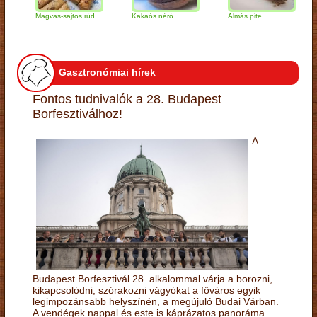
Magvas-sajtos rúd
Kakaós néró
Almás pite
Za
tú
Gasztronómiai hírek
Fontos tudnivalók a 28. Budapest
Borfesztiválhoz!
A
Budapest Borfesztivál 28. alkalommal várja a borozni,
kikapcsolódni, szórakozni vágyókat a főváros egyik
legimpozánsabb helyszínén, a megújuló Budai Várban.
A vendégek nappal és este is káprázatos panoráma