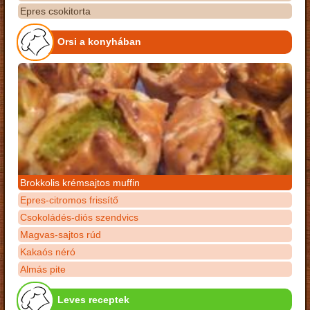
Epres csokitorta
Orsi a konyhában
Brokkolis krémsajtos muffin
Epres-citromos frissítő
Csokoládés-diós szendvics
Magvas-sajtos rúd
Kakaós néró
Almás pite
Leves receptek