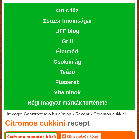
Ottis főz
Zsuzsi finomságai
UFF blog
Grill
Életmód
Csokivilág
Teázó
Fűszerek
Vitaminok
Régi magyar márkák története
Itt vagy: Gasztrostudio.hu címlap › Recept › Citromos cukkini
Citromos cukkini
recept
Kedvenc receptek közé