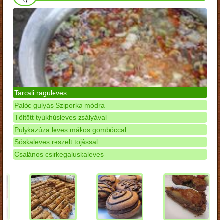
Tarcali raguleves
Palóc gulyás Sziporka módra
Töltött tyúkhúsleves zsályával
Pulykazúza leves mákos gombóccal
Sóskaleves reszelt tojással
Csalános csirkegaluskaleves