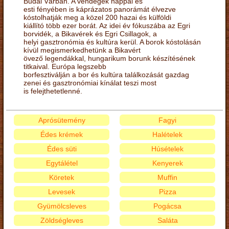
Budai Várban. A vendégek nappal és
esti fényében is káprázatos panorámát élvezve
kóstolhatják meg a közel 200 hazai és külföldi
kiállító több ezer borát. Az idei év fókuszába az Egri
borvidék, a Bikavérek és Egri Csillagok, a
helyi gasztronómia és kultúra kerül. A borok kóstolásán
kívül megismerkedhetünk a Bikavért
övező legendákkal, hungarikum borunk készítésének
titkaival. Európa legszebb
borfesztiválján a bor és kultúra találkozását gazdag
zenei és gasztronómiai kínálat teszi most
is felejthetetlenné.
Aprósütemény
Fagyi
Édes krémek
Halételek
Édes süti
Húsételek
Egytálétel
Kenyerek
Köretek
Muffin
Levesek
Pizza
Gyümölcsleves
Pogácsa
Zöldségleves
Saláta