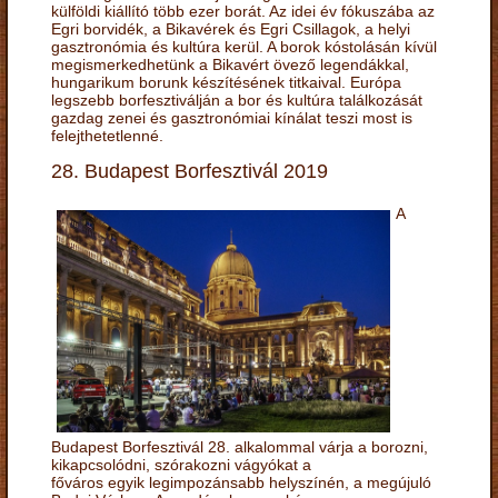
külföldi kiállító több ezer borát. Az idei év fókuszába az
Egri borvidék, a Bikavérek és Egri Csillagok, a helyi
gasztronómia és kultúra kerül. A borok kóstolásán kívül
megismerkedhetünk a Bikavért övező legendákkal,
hungarikum borunk készítésének titkaival. Európa
legszebb borfesztiválján a bor és kultúra találkozását
gazdag zenei és gasztronómiai kínálat teszi most is
felejthetetlenné.
28. Budapest Borfesztivál 2019
A
Budapest Borfesztivál 28. alkalommal várja a borozni,
kikapcsolódni, szórakozni vágyókat a
főváros egyik legimpozánsabb helyszínén, a megújuló