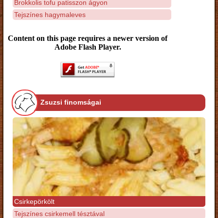
Brokkolis tofu patisszon ágyon
Tejszínes hagymaleves
Content on this page requires a newer version of
Adobe Flash Player.
Zsuzsi finomságai
Csirkepörkölt
Tejszínes csirkemell tésztával