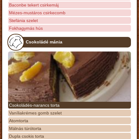
Baconbe tekert csirkemáj
Mézes-mustáros csirkecomb
Stefánia szelet
Fokhagymás hús
Csokoládé mánia
Csokoládés-narancs torta
Vaníliakrémes gomb szelet
Atomtorta
Málnás túrótorta
Dupla csokis torta