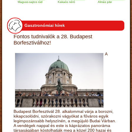
Magvas-sajtos rúd
Kakaós néró
Almás pite
Gasztronómiai hírek
Fontos tudnivalók a 28. Budapest
Borfesztiválhoz!
A
Budapest Borfesztivál 28. alkalommal várja a borozni,
kikapcsolódni, szórakozni vágyókat a főváros egyik
legimpozánsabb helyszínén, a megújuló Budai Várban.
A vendégek nappal és este is káprázatos panoráma
társaságában kóstolhatják meg a közel 200 hazai és