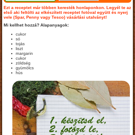
Ezt a receptet már többen keresték honlaponkon. Legyél te az
első aki feltölti az elkészített receptet fotóval együtt és nyerj
vele (Spar, Penny vagy Tesco) vásárlási utalványt!
Mi kellhet hozzá? Alapanyagok:
cukor
só
tojás
liszt
margarin
cukor
zöldség
gyümölcs
hús