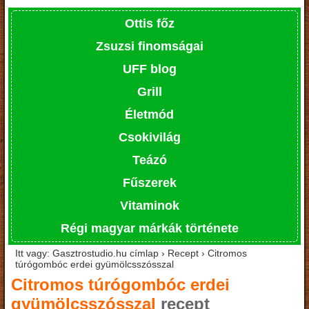
Ottis főz
Zsuzsi finomságai
UFF blog
Grill
Életmód
Csokivilág
Teázó
Fűszerek
Vitaminok
Régi magyar márkák története
Itt vagy: Gasztrostudio.hu címlap › Recept › Citromos
túrógombóc erdei gyümölcsszósszal
Citromos túrógombóc erdei
gyümölcsszósszal
recept