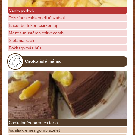
Csirkepörkölt
Tejszínes csirkemell tésztával
Baconbe tekert csirkemáj
Mézes-mustáros csirkecomb
Stefánia szelet
Fokhagymás hús
Csokoládé mánia
Csokoládés-narancs torta
Vaníliakrémes gomb szelet