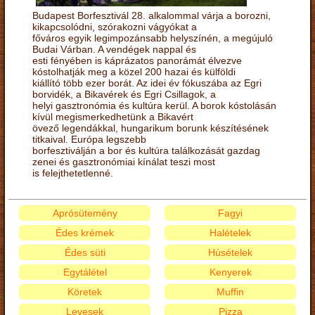
Budapest Borfesztivál 28. alkalommal várja a borozni,
kikapcsolódni, szórakozni vágyókat a
főváros egyik legimpozánsabb helyszínén, a megújuló
Budai Várban. A vendégek nappal és
esti fényében is káprázatos panorámát élvezve
kóstolhatják meg a közel 200 hazai és külföldi
kiállító több ezer borát. Az idei év fókuszába az Egri
borvidék, a Bikavérek és Egri Csillagok, a
helyi gasztronómia és kultúra kerül. A borok kóstolásán
kívül megismerkedhetünk a Bikavért
övező legendákkal, hungarikum borunk készítésének
titkaival. Európa legszebb
borfesztiválján a bor és kultúra találkozását gazdag
zenei és gasztronómiai kínálat teszi most
is felejthetetlenné.
Aprósütemény
Fagyi
Édes krémek
Halételek
Édes süti
Húsételek
Egytálétel
Kenyerek
Köretek
Muffin
Levesek
Pizza