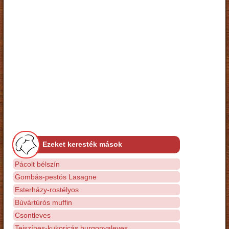
Ezeket keresték mások
Pácolt bélszín
Gombás-pestós Lasagne
Esterházy-rostélyos
Búvártúrós muffin
Csontleves
Tejszínes-kukoricás burgonyaleves