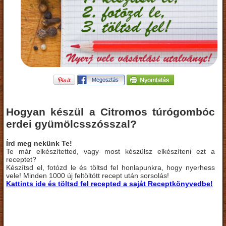
Hogyan készül a Citromos túrógombóc
erdei gyümölcsszósszal?
Írd meg nekünk Te!
Te már elkészítetted, vagy most készülsz elkészíteni ezt a
receptet?
Készítsd el, fotózd le és töltsd fel honlapunkra, hogy nyerhess
vele! Minden 1000 új feltöltött recept után sorsolás!
Kattints ide és töltsd fel recepted a saját Receptkönyvedbe!