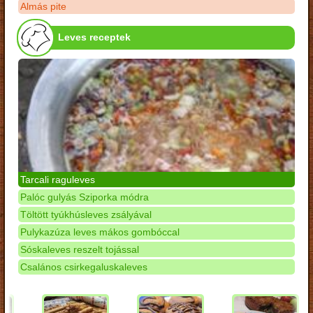
Almás pite
Leves receptek
Tarcali raguleves
Palóc gulyás Sziporka módra
Töltött tyúkhúsleves zsályával
Pulykazúza leves mákos gombóccal
Sóskaleves reszelt tojással
Csalános csirkegaluskaleves