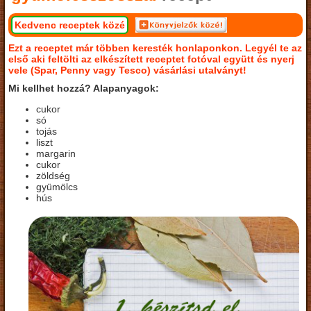
Kedvenc receptek közé
Ezt a receptet már többen keresték honlaponkon. Legyél te az
első aki feltölti az elkészített receptet fotóval együtt és nyerj
vele (Spar, Penny vagy Tesco) vásárlási utalványt!
Mi kellhet hozzá? Alapanyagok:
cukor
só
tojás
liszt
margarin
cukor
zöldség
gyümölcs
hús