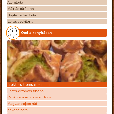
Atomtorta
Málnás túrótorta
Dupla csokis torta
Epres csokitorta
Orsi a konyhában
Brokkolis krémsajtos muffin
Epres-citromos frissítő
Csokoládés-diós szendvics
Magvas-sajtos rúd
Kakaós néró