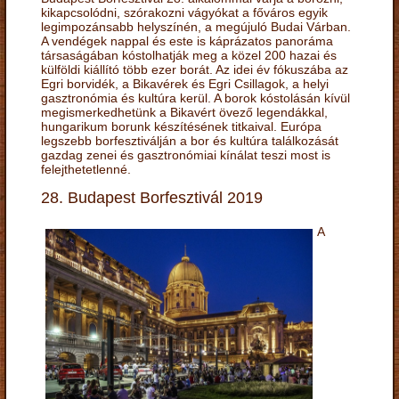
kikapcsolódni, szórakozni vágyókat a főváros egyik
legimpozánsabb helyszínén, a megújuló Budai Várban.
A vendégek nappal és este is káprázatos panoráma
társaságában kóstolhatják meg a közel 200 hazai és
külföldi kiállító több ezer borát. Az idei év fókuszába az
Egri borvidék, a Bikavérek és Egri Csillagok, a helyi
gasztronómia és kultúra kerül. A borok kóstolásán kívül
megismerkedhetünk a Bikavért övező legendákkal,
hungarikum borunk készítésének titkaival. Európa
legszebb borfesztiválján a bor és kultúra találkozását
gazdag zenei és gasztronómiai kínálat teszi most is
felejthetetlenné.
28. Budapest Borfesztivál 2019
A