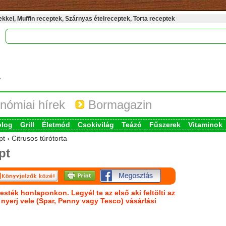
kel, Muffin receptek, Szárnyas ételreceptek, Torta receptek
nómiai hírek
Bormagazin
blog
Grill
Életmód
Csokivilág
Teázó
Fűszerek
Vitaminok
t › Citrusos túrótorta
pt
esték honlaponkon. Legyél te az első aki feltölti az
s nyerj vele (Spar, Penny vagy Tesco) vásárlási