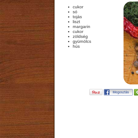
cukor
só
tojás
liszt
margarin
cukor
zöldség
gyümölcs
hús