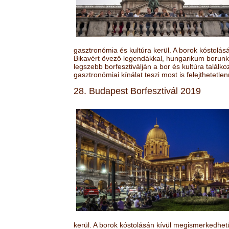
gasztronómia és kultúra kerül. A borok kóstolá
Bikavért övező legendákkal, hungarikum borunk 
legszebb borfesztiválján a bor és kultúra találk
gasztronómiai kínálat teszi most is felejthetetlen
28. Budapest Borfesztivál 2019
kerül. A borok kóstolásán kívül megismerkedhet