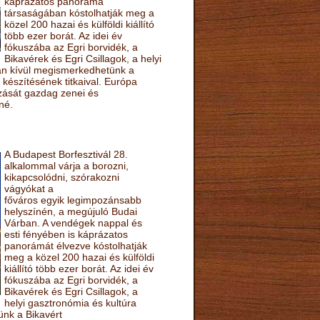
káprázatos panoráma
társaságában kóstolhatják meg a
közel 200 hazai és külföldi kiállító
több ezer borát. Az idei év
fókuszába az Egri borvidék, a
Bikavérek és Egri Csillagok, a helyi
sán kívül megismerkedhetünk a
készítésének titkaival. Európa
ozását gazdag zenei és
né.
A Budapest Borfesztivál 28.
alkalommal várja a borozni,
kikapcsolódni, szórakozni
vágyókat a
főváros egyik legimpozánsabb
helyszínén, a megújuló Budai
Várban. A vendégek nappal és
esti fényében is káprázatos
panorámát élvezve kóstolhatják
meg a közel 200 hazai és külföldi
kiállító több ezer borát. Az idei év
fókuszába az Egri borvidék, a
Bikavérek és Egri Csillagok, a
helyi gasztronómia és kultúra
ünk a Bikavért