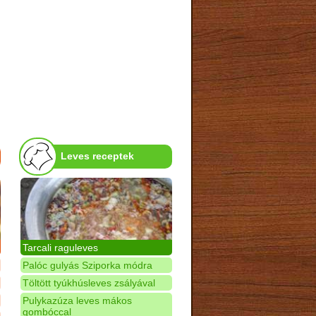
Leves receptek
Tarcali raguleves
Palóc gulyás Sziporka módra
Töltött tyúkhúsleves zsályával
Pulykazúza leves mákos
gombóccal