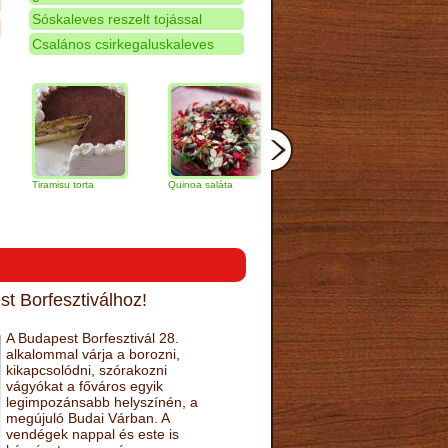
Sóskaleves reszelt tojással
Csalános csirkegaluskaleves
amisu torta
Quinoa saláta
Mandulás kifli
Csokoládés
narancs tor
t Borfesztiválhoz!
A Budapest Borfesztivál 28.
alkalommal várja a borozni,
kikapcsolódni, szórakozni
vágyókat a főváros egyik
legimpozánsabb helyszínén, a
megújuló Budai Várban. A
vendégek nappal és este is