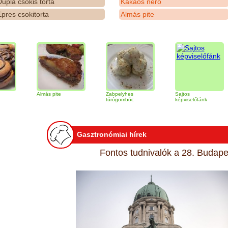
upla csokis torta
Kakaós néró
pres csokitorta
Almás pite
Almás pite
Zabpelyhes
Sajtos
Tir
túrógombóc
képviselőfánk
Gasztronómiai hírek
Fontos tudnivalók a 28. Budapes