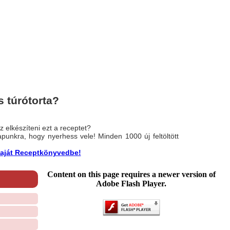
 túrótorta?
 elkészíteni ezt a receptet?
nlapunkra, hogy nyerhess vele! Minden 1000 új feltöltött
a saját Receptkönyvedbe!
Content on this page requires a newer version of
Adobe Flash Player.