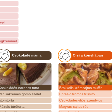
yel
jégkrémmel
Csokoládé mánia
Orsi a konyhában
Csokoládés-narancs torta
Brokkolis krémsajtos muffin
Vaníliakrémes gomb szelet
Epres-citromos frissítő
Atomtorta
Csokoládés-diós szendvics
álnás túrótorta
Magvas-sajtos rúd