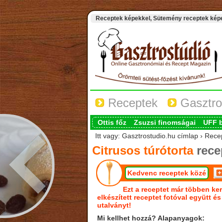
Receptek képekkel, Sütemény receptek képek
Receptek
Gasztro
Ottis főz
Zsuzsi finomságai
UFF 
Itt vagy: Gasztrostudio.hu címlap › Recep
Citrusos túrótorta
rece
Kedvenc receptek közé
Ezt a receptet már többen ker
elkészített receptet fotóval együtt é
utalványt!
Mi kellhet hozzá? Alapanyagok: