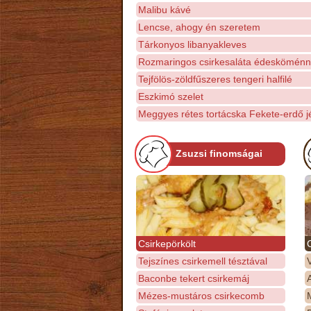
Malibu kávé
Lencse, ahogy én szeretem
Tárkonyos libanyakleves
Rozmaringos csirkesaláta édesköménn
Tejfölös-zöldfűszeres tengeri halfilé
Eszkimó szelet
Meggyes rétes tortácska Fekete-erdő 
Zsuzsi finomságai
Csirkepörkölt
Tejszínes csirkemell tésztával
Baconbe tekert csirkemáj
Mézes-mustáros csirkecomb
M