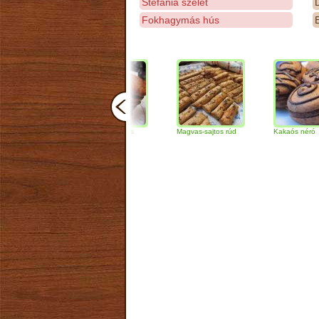
Stefánia szelet
D
Fokhagymás hús
E
Csokoládés-diós
Magvas-sajtos rúd
Kakaós néró
szendvics