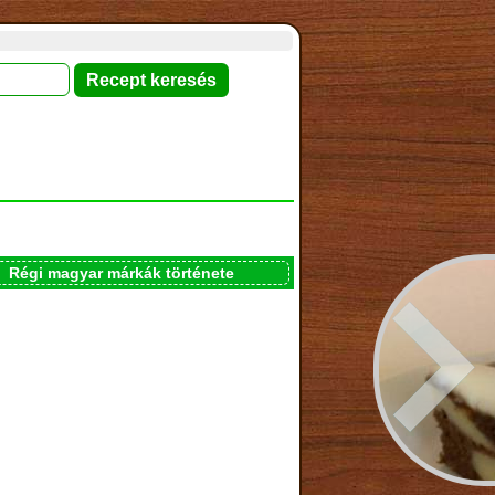
Régi magyar márkák története