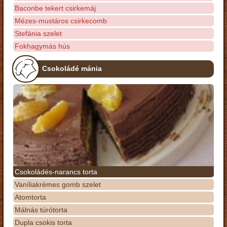
Baconbe tekert csirkemáj
Mézes-mustáros csirkecomb
Stefánia szelet
Fokhagymás hús
Csokoládé mánia
Csokoládés-narancs torta
Vaníliakrémes gomb szelet
Atomtorta
Málnás túrótorta
Dupla csokis torta