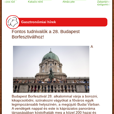
os rúd
Kakaós néró
Almás pite
Zabpelyhes
túrógombóc
Gasztronómiai hírek
Fontos tudnivalók a 28. Budapest
Borfesztiválhoz!
A
Budapest Borfesztivál 28. alkalommal várja a borozni,
kikapcsolódni, szórakozni vágyókat a főváros egyik
legimpozánsabb helyszínén, a megújuló Budai Várban.
A vendégek nappal és este is káprázatos panoráma
társaságában kóstolhatják meg a közel 200 hazai és