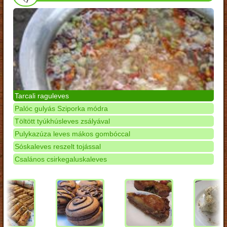
Tarcali raguleves
Palóc gulyás Sziporka módra
Töltött tyúkhúsleves zsályával
Pulykazúza leves mákos gombóccal
Sóskaleves reszelt tojással
Csalános csirkegaluskaleves