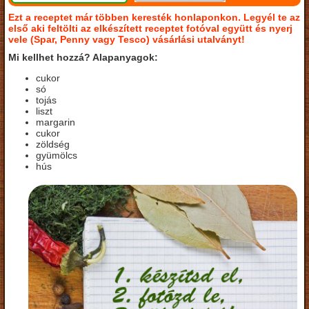
Ezt a receptet már többen keresték honlaponkon. Legyél te az
első aki feltölti az elkészített receptet fotóval együtt és nyerj
vele (Spar, Penny vagy Tesco) vásárlási utalványt!
Mi kellhet hozzá? Alapanyagok:
cukor
só
tojás
liszt
margarin
cukor
zöldség
gyümölcs
hús