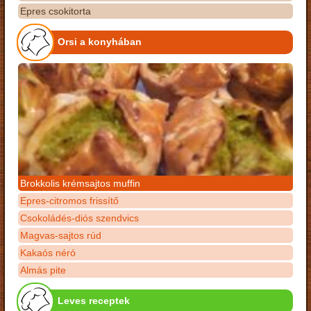
Epres csokitorta
Orsi a konyhában
Brokkolis krémsajtos muffin
Epres-citromos frissítő
Csokoládés-diós szendvics
Magvas-sajtos rúd
Kakaós néró
Almás pite
Leves receptek