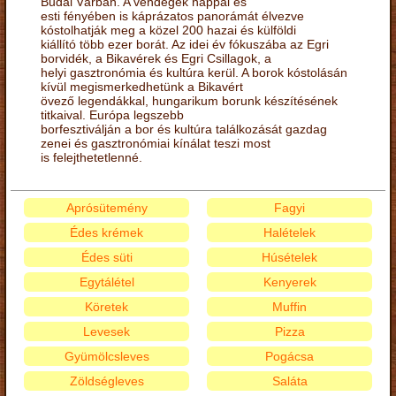
Budai Várban. A vendégek nappal és
esti fényében is káprázatos panorámát élvezve
kóstolhatják meg a közel 200 hazai és külföldi
kiállító több ezer borát. Az idei év fókuszába az Egri
borvidék, a Bikavérek és Egri Csillagok, a
helyi gasztronómia és kultúra kerül. A borok kóstolásán
kívül megismerkedhetünk a Bikavért
övező legendákkal, hungarikum borunk készítésének
titkaival. Európa legszebb
borfesztiválján a bor és kultúra találkozását gazdag
zenei és gasztronómiai kínálat teszi most
is felejthetetlenné.
Aprósütemény
Fagyi
Édes krémek
Halételek
Édes süti
Húsételek
Egytálétel
Kenyerek
Köretek
Muffin
Levesek
Pizza
Gyümölcsleves
Pogácsa
Zöldségleves
Saláta