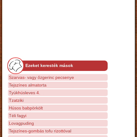
Ezeket keresték mások
Szarvas- vagy őzgerinc pecsenye
Tejszínes almatorta
Tyúkhúsleves 4.
Tzatziki
Húsos babpörkölt
Téli fagyi
Lovagpuding
Tejszínes-gombás tofu rizottóval