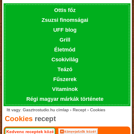
Ottis főz
Zsuzsi finomságai
UFF blog
Grill
Életmód
Csokivilág
Teázó
Fűszerek
Vitaminok
Régi magyar márkák története
Itt vagy: Gasztrostudio.hu címlap › Recept › Cookies
Cookies
recept
Kedvenc receptek közé