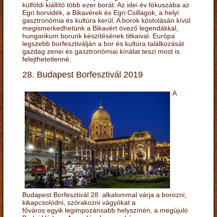
külföldi kiállító több ezer borát. Az idei év fókuszába az
Egri borvidék, a Bikavérek és Egri Csillagok, a helyi
gasztronómia és kultúra kerül. A borok kóstolásán kívül
megismerkedhetünk a Bikavért övező legendákkal,
hungarikum borunk készítésének titkaival. Európa
legszebb borfesztiválján a bor és kultúra találkozását
gazdag zenei és gasztronómiai kínálat teszi most is
felejthetetlenné.
28. Budapest Borfesztivál 2019
A
Budapest Borfesztivál 28. alkalommal várja a borozni,
kikapcsolódni, szórakozni vágyókat a
főváros egyik legimpozánsabb helyszínén, a megújuló