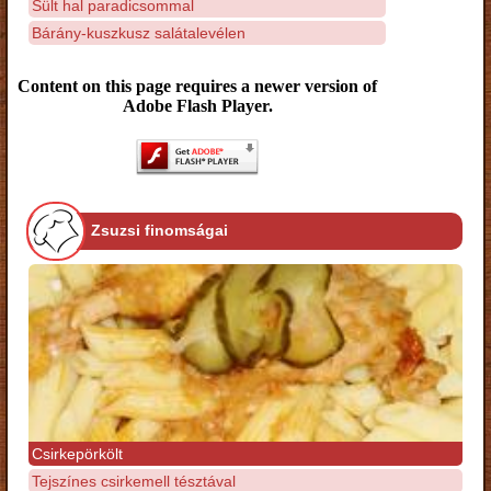
Sült hal paradicsommal
Bárány-kuszkusz salátalevélen
Content on this page requires a newer version of
Adobe Flash Player.
Zsuzsi finomságai
Csirkepörkölt
Tejszínes csirkemell tésztával