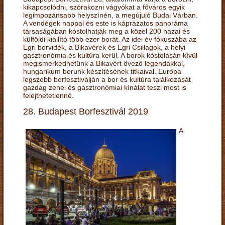
kikapcsolódni, szórakozni vágyókat a főváros egyik
legimpozánsabb helyszínén, a megújuló Budai Várban.
A vendégek nappal és este is káprázatos panoráma
társaságában kóstolhatják meg a közel 200 hazai és
külföldi kiállító több ezer borát. Az idei év fókuszába az
Egri borvidék, a Bikavérek és Egri Csillagok, a helyi
gasztronómia és kultúra kerül. A borok kóstolásán kívül
megismerkedhetünk a Bikavért övező legendákkal,
hungarikum borunk készítésének titkaival. Európa
legszebb borfesztiválján a bor és kultúra találkozását
gazdag zenei és gasztronómiai kínálat teszi most is
felejthetetlenné.
28. Budapest Borfesztivál 2019
A