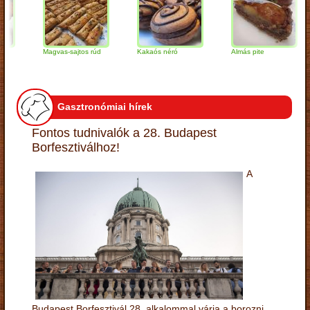
Magvas-sajtos rúd
Kakaós néró
Almás pite
Z
t
Gasztronómiai hírek
Fontos tudnivalók a 28. Budapest
Borfesztiválhoz!
A
Budapest Borfesztivál 28. alkalommal várja a borozni,