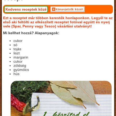
Kedvenc receptek közé
Ezt a receptet már többen keresték honlaponkon. Legyél te az
első aki feltölti az elkészített receptet fotóval együtt és nyerj
vele (Spar, Penny vagy Tesco) vásárlási utalványt!
Mi kellhet hozzá? Alapanyagok:
cukor
só
tojás
liszt
margarin
cukor
zöldség
gyümölcs
hús