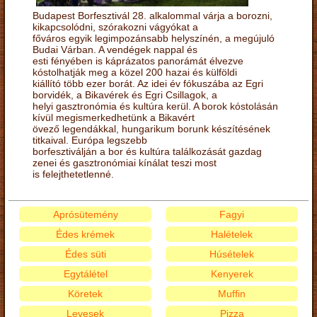
Budapest Borfesztivál 28. alkalommal várja a borozni,
kikapcsolódni, szórakozni vágyókat a
főváros egyik legimpozánsabb helyszínén, a megújuló
Budai Várban. A vendégek nappal és
esti fényében is káprázatos panorámát élvezve
kóstolhatják meg a közel 200 hazai és külföldi
kiállító több ezer borát. Az idei év fókuszába az Egri
borvidék, a Bikavérek és Egri Csillagok, a
helyi gasztronómia és kultúra kerül. A borok kóstolásán
kívül megismerkedhetünk a Bikavért
övező legendákkal, hungarikum borunk készítésének
titkaival. Európa legszebb
borfesztiválján a bor és kultúra találkozását gazdag
zenei és gasztronómiai kínálat teszi most
is felejthetetlenné.
Aprósütemény
Fagyi
Édes krémek
Halételek
Édes süti
Húsételek
Egytálétel
Kenyerek
Köretek
Muffin
Levesek
Pizza