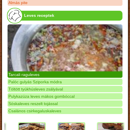
Almás pite
Leves receptek
Tarcali raguleves
Palóc gulyás Sziporka módra
Töltött tyúkhúsleves zsályával
Pulykazúza leves mákos gombóccal
Sóskaleves reszelt tojással
Csalános csirkegaluskaleves