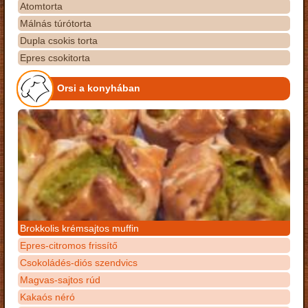
Atomtorta
Málnás túrótorta
Dupla csokis torta
Epres csokitorta
Orsi a konyhában
Brokkolis krémsajtos muffin
Epres-citromos frissítő
Csokoládés-diós szendvics
Magvas-sajtos rúd
Kakaós néró