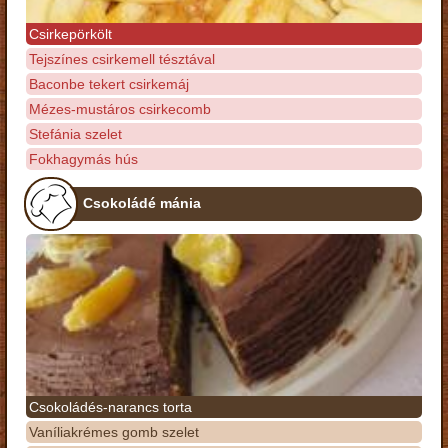
Csirkepörkölt
Tejszínes csirkemell tésztával
Baconbe tekert csirkemáj
Mézes-mustáros csirkecomb
Stefánia szelet
Fokhagymás hús
Csokoládé mánia
Csokoládés-narancs torta
Vaníliakrémes gomb szelet