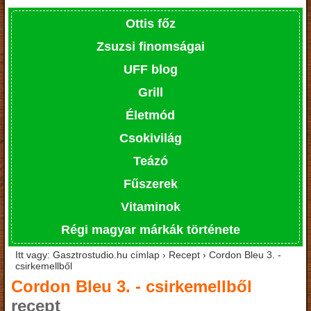
Ottis főz
Zsuzsi finomságai
UFF blog
Grill
Életmód
Csokivilág
Teázó
Fűszerek
Vitaminok
Régi magyar márkák története
Itt vagy: Gasztrostudio.hu címlap › Recept › Cordon Bleu 3. -
csirkemellből
Cordon Bleu 3. - csirkemellből
recept