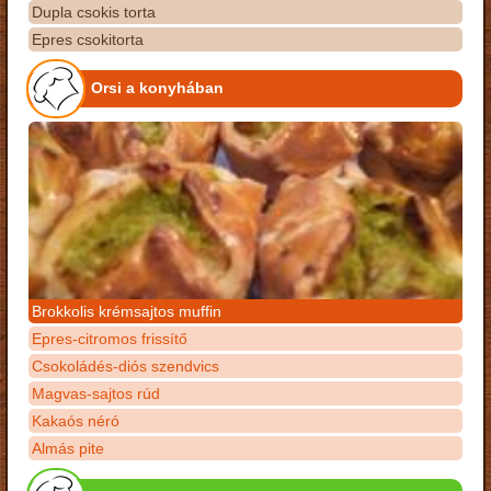
Dupla csokis torta
Epres csokitorta
Orsi a konyhában
Brokkolis krémsajtos muffin
Epres-citromos frissítő
Csokoládés-diós szendvics
Magvas-sajtos rúd
Kakaós néró
Almás pite