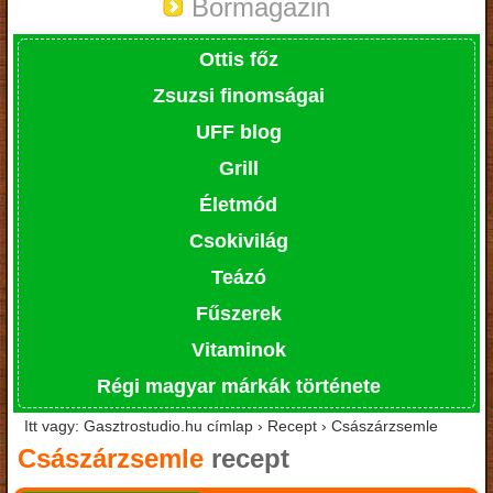
Bormagazin
Ottis főz
Zsuzsi finomságai
UFF blog
Grill
Életmód
Csokivilág
Teázó
Fűszerek
Vitaminok
Régi magyar márkák története
Itt vagy: Gasztrostudio.hu címlap › Recept › Császárzsemle
Császárzsemle
recept