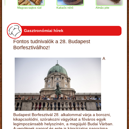
Magvas-sajtos rúd
Kakaós néró
Almás pite
Z
t
Gasztronómiai hírek
Fontos tudnivalók a 28. Budapest
Borfesztiválhoz!
A
Budapest Borfesztivál 28. alkalommal várja a borozni,
kikapcsolódni, szórakozni vágyókat a főváros egyik
legimpozánsabb helyszínén, a megújuló Budai Várban.
A vendégek nappal és este is káprázatos panoráma