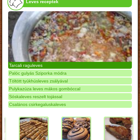
Leves receptek
Tarcali raguleves
Palóc gulyás Sziporka módra
Töltött tyúkhúsleves zsályával
Pulykazúza leves mákos gombóccal
Sóskaleves reszelt tojással
Csalános csirkegaluskaleves