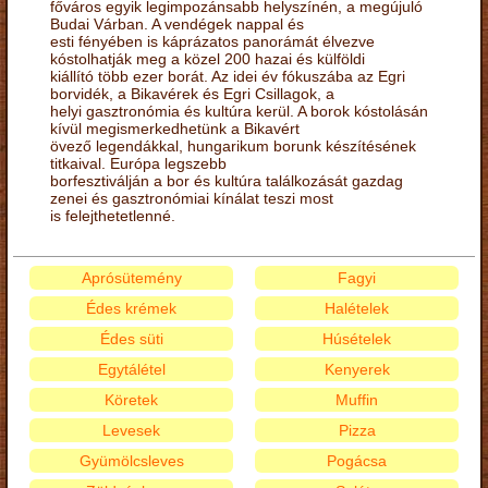
főváros egyik legimpozánsabb helyszínén, a megújuló
Budai Várban. A vendégek nappal és
esti fényében is káprázatos panorámát élvezve
kóstolhatják meg a közel 200 hazai és külföldi
kiállító több ezer borát. Az idei év fókuszába az Egri
borvidék, a Bikavérek és Egri Csillagok, a
helyi gasztronómia és kultúra kerül. A borok kóstolásán
kívül megismerkedhetünk a Bikavért
övező legendákkal, hungarikum borunk készítésének
titkaival. Európa legszebb
borfesztiválján a bor és kultúra találkozását gazdag
zenei és gasztronómiai kínálat teszi most
is felejthetetlenné.
Aprósütemény
Fagyi
Édes krémek
Halételek
Édes süti
Húsételek
Egytálétel
Kenyerek
Köretek
Muffin
Levesek
Pizza
Gyümölcsleves
Pogácsa