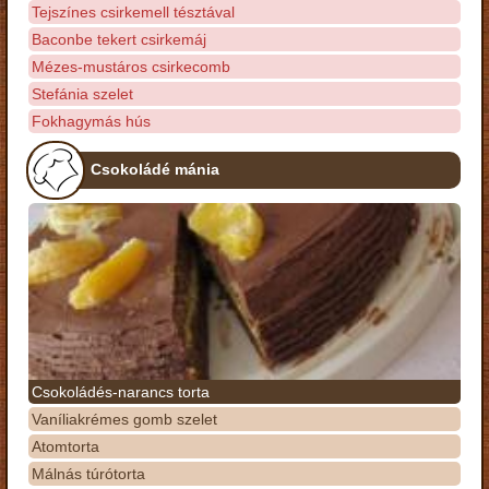
Tejszínes csirkemell tésztával
Baconbe tekert csirkemáj
Mézes-mustáros csirkecomb
Stefánia szelet
Fokhagymás hús
Csokoládé mánia
Csokoládés-narancs torta
Vaníliakrémes gomb szelet
Atomtorta
Málnás túrótorta