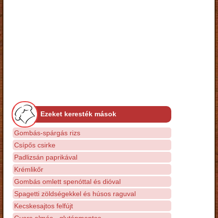
Ezeket keresték mások
Gombás-spárgás rizs
Csípős csirke
Padlizsán paprikával
Krémlikőr
Gombás omlett spenóttal és dióval
Spagetti zöldségekkel és húsos raguval
Kecskesajtos felfújt
Gyors almás - gluténmentes