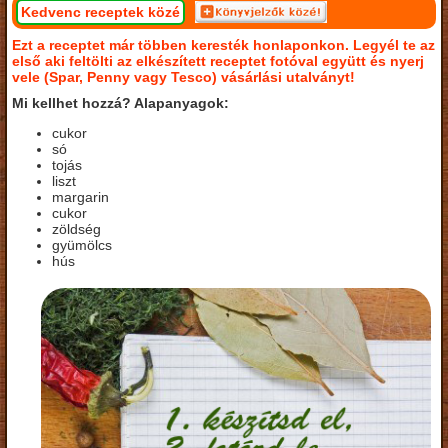
Kedvenc receptek közé
Ezt a receptet már többen keresték honlaponkon. Legyél te az
első aki feltölti az elkészített receptet fotóval együtt és nyerj
vele (Spar, Penny vagy Tesco) vásárlási utalványt!
Mi kellhet hozzá? Alapanyagok:
cukor
só
tojás
liszt
margarin
cukor
zöldség
gyümölcs
hús