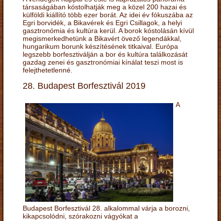
társaságában kóstolhatják meg a közel 200 hazai és
külföldi kiállító több ezer borát. Az idei év fókuszába az
Egri borvidék, a Bikavérek és Egri Csillagok, a helyi
gasztronómia és kultúra kerül. A borok kóstolásán kívül
megismerkedhetünk a Bikavért övező legendákkal,
hungarikum borunk készítésének titkaival. Európa
legszebb borfesztiválján a bor és kultúra találkozását
gazdag zenei és gasztronómiai kínálat teszi most is
felejthetetlenné.
28. Budapest Borfesztivál 2019
A
Budapest Borfesztivál 28. alkalommal várja a borozni,
kikapcsolódni, szórakozni vágyókat a