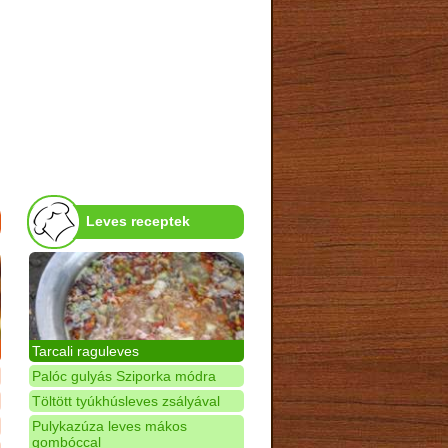
Leves receptek
Tarcali raguleves
Palóc gulyás Sziporka módra
Töltött tyúkhúsleves zsályával
Pulykazúza leves mákos
gombóccal