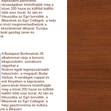
káprázatos panoráma
társaságában kóstolhatják meg a
közel 200 hazai és külföldi kiállító
több ezer borát. Az idei év
fókuszába az Egri borvidék, a
Bikavérek és Egri Csillagok, a helyi
sán kívül megismerkedhetünk a
készítésének titkaival. Európa
ozását gazdag zenei és
né.
A Budapest Borfesztivál 28.
alkalommal várja a borozni,
kikapcsolódni, szórakozni
vágyókat a
főváros egyik legimpozánsabb
helyszínén, a megújuló Budai
Várban. A vendégek nappal és
esti fényében is káprázatos
panorámát élvezve kóstolhatják
meg a közel 200 hazai és külföldi
kiállító több ezer borát. Az idei év
fókuszába az Egri borvidék, a
Bikavérek és Egri Csillagok, a
helyi gasztronómia és kultúra
ünk a Bikavért