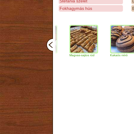
Stefánia szelet
D
Fokhagymás hús
E
Csokoládés-diós
Magvas-sajtos rúd
Kakaós néró
szendvics