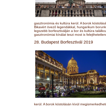
gasztronómia és kultúra kerül. A borok kóstolá
Bikavért övező legendákkal, hungarikum borunk 
legszebb borfesztiválján a bor és kultúra találk
gasztronómiai kínálat teszi most is felejthetetlen
28. Budapest Borfesztivál 2019
kerül. A borok kóstolásán kívül megismerkedhet