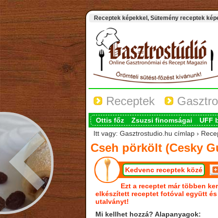
Receptek képekkel, Sütemény receptek képek
Receptek
Gasztro
Ottis főz
Zsuzsi finomságai
UFF 
Itt vagy: Gasztrostudio.hu címlap › Rece
Cseh pörkölt (Cesky G
Kedvenc receptek közé
Ezt a receptet már többen ker
elkészített receptet fotóval együtt é
utalványt!
Mi kellhet hozzá? Alapanyagok: