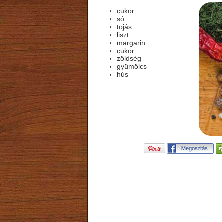
cukor
só
tojás
liszt
margarin
cukor
zöldség
gyümölcs
hús