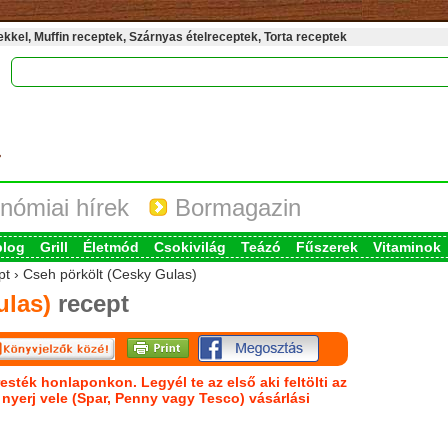
kel, Muffin receptek, Szárnyas ételreceptek, Torta receptek
nómiai hírek
Bormagazin
blog
Grill
Életmód
Csokivilág
Teázó
Fűszerek
Vitaminok
pt › Cseh pörkölt (Cesky Gulas)
ulas)
recept
esték honlaponkon. Legyél te az első aki feltölti az
s nyerj vele (Spar, Penny vagy Tesco) vásárlási