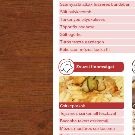
Szárnyasfalatkák fűszeres bundában
Sült pulykacomb
Tárkonyos pityókaleves
Töpörtős pogácsa
Sült egérke
Túrós tészta gazdagon
Kókuszos-mézes kocka III.
Zsuzsi finomságai
Csirkepörkölt
Tejszínes csirkemell tésztával
Baconbe tekert csirkemáj
Mézes-mustáros csirkecomb
M