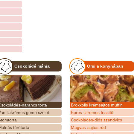
Csokoládé mánia
Orsi a konyhában
Csokoládés-narancs torta
Brokkolis krémsajtos muffin
Vaníliakrémes gomb szelet
Epres-citromos frissítő
Atomtorta
Csokoládés-diós szendvics
álnás túrótorta
Magvas-sajtos rúd