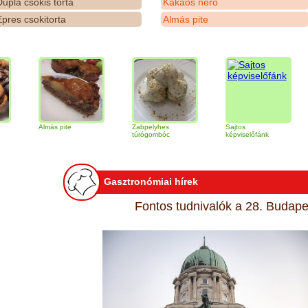
upla csokis torta
Kakaós néró
pres csokitorta
Almás pite
Almás pite
Zabpelyhes
Sajtos
Tirami
túrógombóc
képviselőfánk
Gasztronómiai hírek
Fontos tudnivalók a 28. Budapes