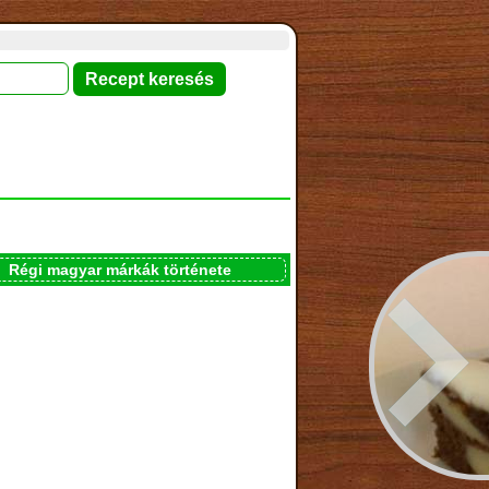
Régi magyar márkák története