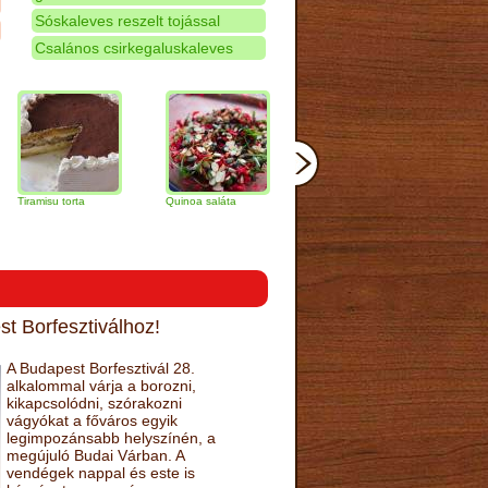
Sóskaleves reszelt tojással
Csalános csirkegaluskaleves
su torta
Quinoa saláta
Mandulás kifli
Csokoládés-
narancs torta
t Borfesztiválhoz!
A Budapest Borfesztivál 28.
alkalommal várja a borozni,
kikapcsolódni, szórakozni
vágyókat a főváros egyik
legimpozánsabb helyszínén, a
megújuló Budai Várban. A
vendégek nappal és este is