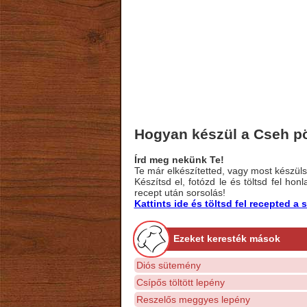
Hogyan készül a Cseh pö
Írd meg nekünk Te!
Te már elkészítetted, vagy most készülsz
Készítsd el, fotózd le és töltsd fel ho
recept után sorsolás!
Kattints ide és töltsd fel recepted 
Ezeket keresték mások
Diós sütemény
Csípős töltött lepény
Reszelős meggyes lepény