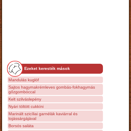
Ezeket keresték mások
Mandulás kuglóf
Sajtos hagymakrémleves gombás-fokhagymás
gőzgombóccal
Kelt szilváslepény
Nyári töltött cukkíni
Marinált szicíliai garnélák kaviárral és
tojássárgájával
Borsós saláta