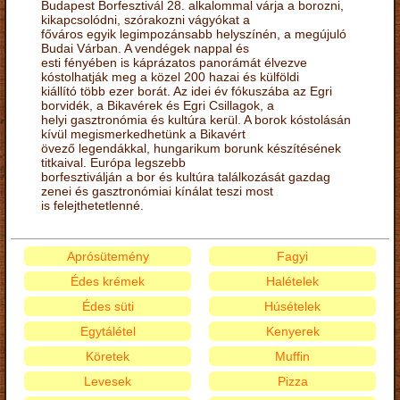
Budapest Borfesztivál 28. alkalommal várja a borozni,
kikapcsolódni, szórakozni vágyókat a
főváros egyik legimpozánsabb helyszínén, a megújuló
Budai Várban. A vendégek nappal és
esti fényében is káprázatos panorámát élvezve
kóstolhatják meg a közel 200 hazai és külföldi
kiállító több ezer borát. Az idei év fókuszába az Egri
borvidék, a Bikavérek és Egri Csillagok, a
helyi gasztronómia és kultúra kerül. A borok kóstolásán
kívül megismerkedhetünk a Bikavért
övező legendákkal, hungarikum borunk készítésének
titkaival. Európa legszebb
borfesztiválján a bor és kultúra találkozását gazdag
zenei és gasztronómiai kínálat teszi most
is felejthetetlenné.
Aprósütemény
Fagyi
Édes krémek
Halételek
Édes süti
Húsételek
Egytálétel
Kenyerek
Köretek
Muffin
Levesek
Pizza