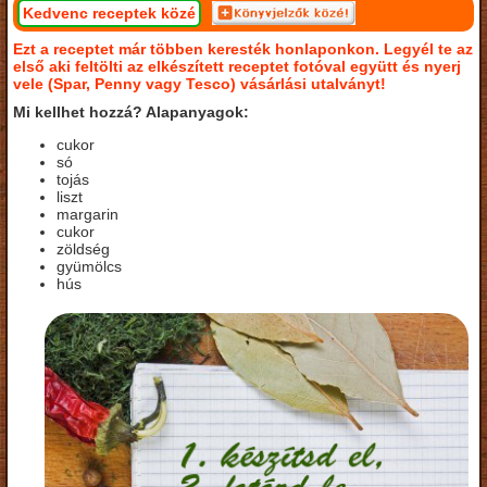
Kedvenc receptek közé
Ezt a receptet már többen keresték honlaponkon. Legyél te az
első aki feltölti az elkészített receptet fotóval együtt és nyerj
vele (Spar, Penny vagy Tesco) vásárlási utalványt!
Mi kellhet hozzá? Alapanyagok:
cukor
só
tojás
liszt
margarin
cukor
zöldség
gyümölcs
hús