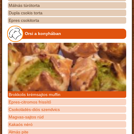
Málnás túrótorta
Dupla csokis torta
Epres csokitorta
Orsi a konyhában
Brokkolis krémsajtos muffin
Epres-citromos frissítő
Csokoládés-diós szendvics
Magvas-sajtos rúd
Kakaós néró
Almás pite