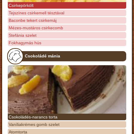
Csirkepörkölt
Tejszínes csirkemell tésztával
Baconbe tekert csirkemáj
Mézes-mustáros csirkecomb
Stefánia szelet
Fokhagymás hús
Csokoládé mánia
Csokoládés-narancs torta
Vaníliakrémes gomb szelet
Atomtorta