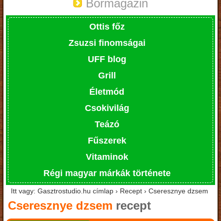
Bormagazin
Ottis főz
Zsuzsi finomságai
UFF blog
Grill
Életmód
Csokivilág
Teázó
Fűszerek
Vitaminok
Régi magyar márkák története
Itt vagy: Gasztrostudio.hu címlap › Recept › Cseresznye dzsem
Cseresznye dzsem
recept