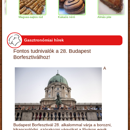
Magvas-sajtos rúd
Kakaós néró
Almás pite
Z
t
Gasztronómiai hírek
Fontos tudnivalók a 28. Budapest
Borfesztiválhoz!
A
Budapest Borfesztivál 28. alkalommal várja a borozni,
kikapcsolódni, szórakozni vágyókat a főváros egyik