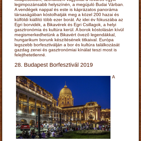
legimpozánsabb helyszínén, a megújuló Budai Várban.
A vendégek nappal és este is káprázatos panoráma
társaságában kóstolhatják meg a közel 200 hazai és
külföldi kiállító több ezer borát. Az idei év fókuszába az
Egri borvidék, a Bikavérek és Egri Csillagok, a helyi
gasztronómia és kultúra kerül. A borok kóstolásán kívül
megismerkedhetünk a Bikavért övező legendákkal,
hungarikum borunk készítésének titkaival. Európa
legszebb borfesztiválján a bor és kultúra találkozását
gazdag zenei és gasztronómiai kínálat teszi most is
felejthetetlenné.
28. Budapest Borfesztivál 2019
A