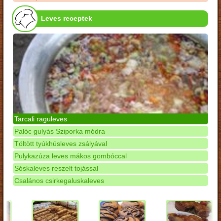
Leves receptek
Tarcali raguleves
Palóc gulyás Sziporka módra
Töltött tyúkhúsleves zsályával
Pulykazúza leves mákos gombóccal
Sóskaleves reszelt tojással
Csalános csirkegaluskaleves