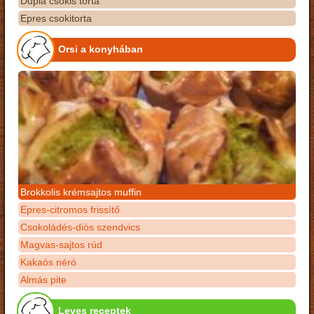
Dupla csokis torta
Epres csokitorta
Orsi a konyhában
Brokkolis krémsajtos muffin
Epres-citromos frissítő
Csokoládés-diós szendvics
Magvas-sajtos rúd
Kakaós néró
Almás pite
Leves receptek