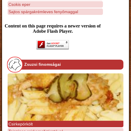
Csokis eper
Sajtos spárgakrémleves fenyőmaggal
Content on this page requires a newer version of
Adobe Flash Player.
Zsuzsi finomságai
Csirkepörkölt