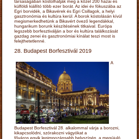
társaságában kóstolhatják meg a közel 200 hazai és
külföldi kiállító több ezer borát. Az idei év fókuszába az
Egri borvidék, a Bikavérek és Egri Csillagok, a helyi
gasztronómia és kultúra kerül. A borok kóstolásán kívül
megismerkedhetünk a Bikavért övező legendákkal,
hungarikum borunk készítésének titkaival. Európa
legszebb borfesztiválján a bor és kultúra találkozását
gazdag zenei és gasztronómiai kínálat teszi most is
felejthetetlenné.
28. Budapest Borfesztivál 2019
A
Budapest Borfesztivál 28. alkalommal várja a borozni,
kikapcsolódni, szórakozni vágyókat a
főváros egyik legimpozánsabb helyszínén, a megújuló