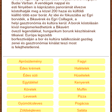
Budai Várban. A vendégek nappal és
esti fényében is káprázatos panorámát élvezve
kóstolhatják meg a közel 200 hazai és külföldi
kiállító több ezer borát. Az idei év fókuszába az Egri
borvidék, a Bikavérek és Egri Csillagok, a
helyi gasztronómia és kultúra kerül. A borok kóstolásán
kívül megismerkedhetünk a Bikavért
övező legendákkal, hungarikum borunk készítésének
titkaival. Európa legszebb
borfesztiválján a bor és kultúra találkozását gazdag
zenei és gasztronómiai kínálat teszi most
is felejthetetlenné.
Aprósütemény
Fagyi
Édes krémek
Halételek
Édes süti
Húsételek
Egytálétel
Kenyerek
Köretek
Muffin
Levesek
Pizza
Gyümölcsleves
Pogácsa
Zöldségleves
Saláta