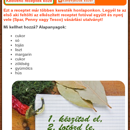
Kedvenc receptek közé
Ezt a receptet már többen keresték honlaponkon. Legyél te az
első aki feltölti az elkészített receptet fotóval együtt és nyerj
vele (Spar, Penny vagy Tesco) vásárlási utalványt!
Mi kellhet hozzá? Alapanyagok:
cukor
só
tojás
liszt
margarin
cukor
zöldség
gyümölcs
hús