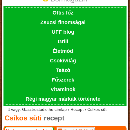
Ottis főz
Zsuzsi finomságai
UFF blog
Grill
Életmód
Csokivilág
Teázó
Fűszerek
Vitaminok
Régi magyar márkák története
Itt vagy: Gasztrostudio.hu címlap › Recept › Csíkos süti
Csíkos süti
recept