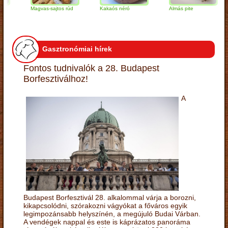
Magvas-sajtos rúd
Kakaós néró
Almás pite
Z
t
Gasztronómiai hírek
Fontos tudnivalók a 28. Budapest
Borfesztiválhoz!
A
Budapest Borfesztivál 28. alkalommal várja a borozni,
kikapcsolódni, szórakozni vágyókat a főváros egyik
legimpozánsabb helyszínén, a megújuló Budai Várban.
A vendégek nappal és este is káprázatos panoráma