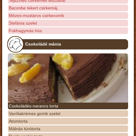
Tejszínes csirkemell tésztával
Baconbe tekert csirkemáj
Mézes-mustáros csirkecomb
Stefánia szelet
Fokhagymás hús
Csokoládé mánia
Csokoládés-narancs torta
Vaníliakrémes gomb szelet
Atomtorta
Málnás túrótorta