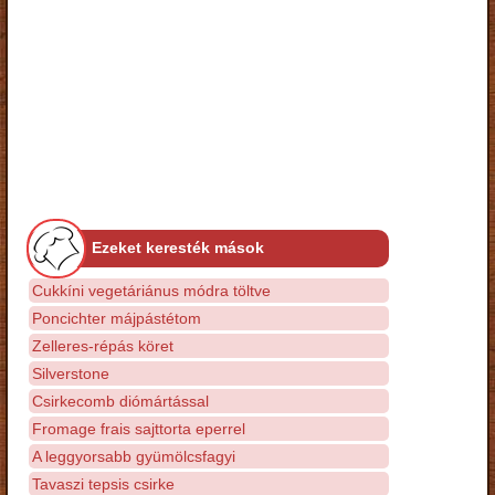
Ezeket keresték mások
Cukkíni vegetáriánus módra töltve
Poncichter májpástétom
Zelleres-répás köret
Silverstone
Csirkecomb diómártással
Fromage frais sajttorta eperrel
A leggyorsabb gyümölcsfagyi
Tavaszi tepsis csirke