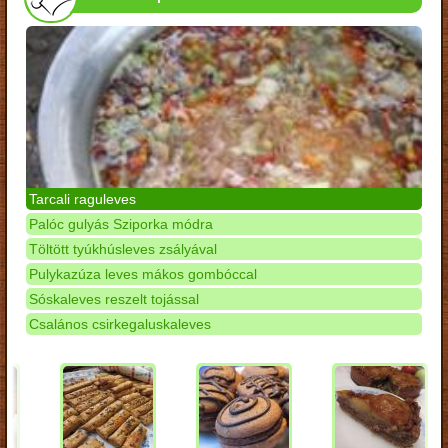
Tarcali raguleves
Palóc gulyás Sziporka módra
Töltött tyúkhúsleves zsályával
Pulykazúza leves mákos gombóccal
Sóskaleves reszelt tojással
Csalános csirkegaluskaleves