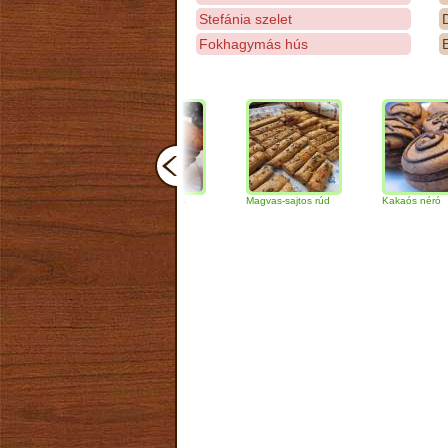
Stefánia szelet
D
Fokhagymás hús
E
Csokoládés-diós
Magvas-sajtos rúd
Kakaós néró
szendvics