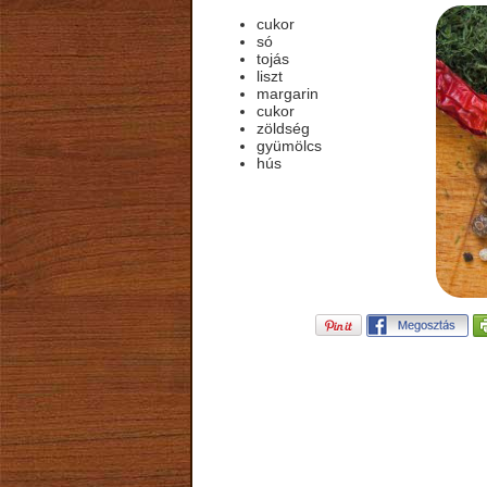
cukor
só
tojás
liszt
margarin
cukor
zöldség
gyümölcs
hús