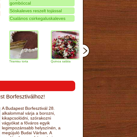
gombóccal
Sóskaleves reszelt tojással
Csalános csirkegaluskaleves
amisu torta
Quinoa saláta
Mandulás kifli
Csokoládés
narancs tort
t Borfesztiválhoz!
A Budapest Borfesztivál 28.
alkalommal várja a borozni,
kikapcsolódni, szórakozni
vágyókat a főváros egyik
legimpozánsabb helyszínén, a
megújuló Budai Várban. A