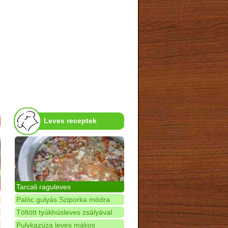
Leves receptek
Tarcali raguleves
Palóc gulyás Sziporka módra
Töltött tyúkhúsleves zsályával
Pulykazúza leves mákos