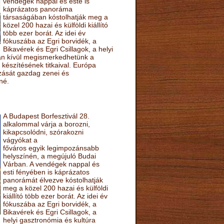
vendégek nappal és este is
káprázatos panoráma
társaságában kóstolhatják meg a
közel 200 hazai és külföldi kiállító
több ezer borát. Az idei év
fókuszába az Egri borvidék, a
Bikavérek és Egri Csillagok, a helyi
sán kívül megismerkedhetünk a
készítésének titkaival. Európa
ozását gazdag zenei és
né.
A Budapest Borfesztivál 28.
alkalommal várja a borozni,
kikapcsolódni, szórakozni
vágyókat a
főváros egyik legimpozánsabb
helyszínén, a megújuló Budai
Várban. A vendégek nappal és
esti fényében is káprázatos
panorámát élvezve kóstolhatják
meg a közel 200 hazai és külföldi
kiállító több ezer borát. Az idei év
fókuszába az Egri borvidék, a
Bikavérek és Egri Csillagok, a
helyi gasztronómia és kultúra