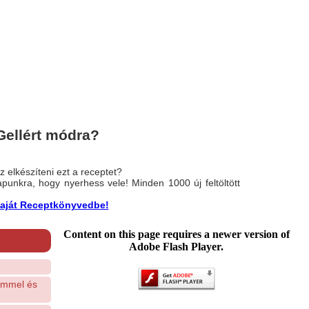
Gellért módra?
 elkészíteni ezt a receptet?
nlapunkra, hogy nyerhess vele! Minden 1000 új feltöltött
a saját Receptkönyvedbe!
Content on this page requires a newer version of
Adobe Flash Player.
émmel és