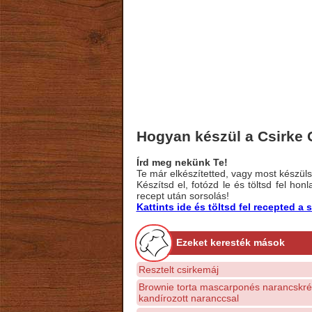
Hogyan készül a Csirke 
Írd meg nekünk Te!
Te már elkészítetted, vagy most készülsz
Készítsd el, fotózd le és töltsd fel ho
recept után sorsolás!
Kattints ide és töltsd fel recepted 
Ezeket keresték mások
Resztelt csirkemáj
Brownie torta mascarponés narancskr
kandírozott naranccsal