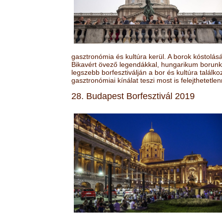
gasztronómia és kultúra kerül. A borok kóstolá
Bikavért övező legendákkal, hungarikum borunk 
legszebb borfesztiválján a bor és kultúra találk
gasztronómiai kínálat teszi most is felejthetetlen
28. Budapest Borfesztivál 2019