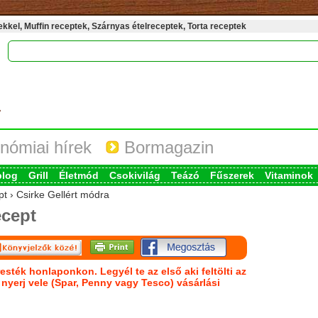
kel, Muffin receptek, Szárnyas ételreceptek, Torta receptek
nómiai hírek
Bormagazin
blog
Grill
Életmód
Csokivilág
Teázó
Fűszerek
Vitaminok
pt › Csirke Gellért módra
cept
esték honlaponkon. Legyél te az első aki feltölti az
s nyerj vele (Spar, Penny vagy Tesco) vásárlási