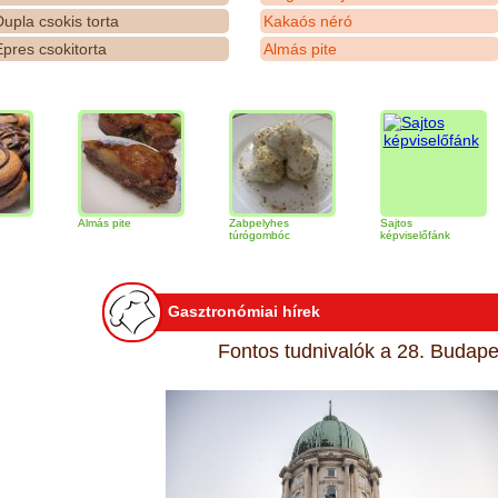
upla csokis torta
Kakaós néró
pres csokitorta
Almás pite
Almás pite
Zabpelyhes
Sajtos
Tir
túrógombóc
képviselőfánk
Gasztronómiai hírek
Fontos tudnivalók a 28. Budapes