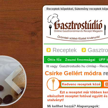
Receptek képekkel, Sütemény receptek képek
Receptek
Gasztro
Ottis főz
Zsuzsi finomságai
UFF 
Itt vagy: Gasztrostudio.hu címlap › Rece
Csirke Gellért módra
re
Kedvenc receptek közé
Ezt a receptet már többen ker
elkészített receptet fotóval együtt é
utalványt!
Mi kellhet hozzá? Alapanyagok: