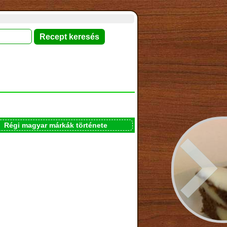
Régi magyar márkák története