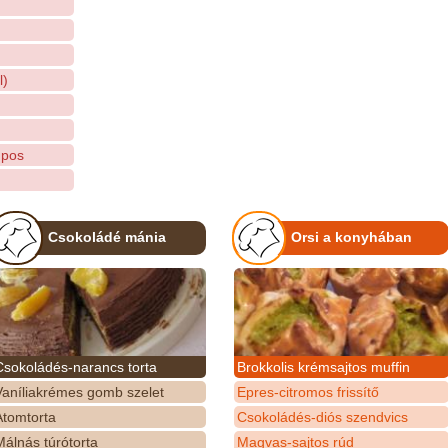
l)
upos
Csokoládé mánia
Orsi a konyhában
Csokoládés-narancs torta
Brokkolis krémsajtos muffin
Vaníliakrémes gomb szelet
Epres-citromos frissítő
Atomtorta
Csokoládés-diós szendvics
álnás túrótorta
Magvas-sajtos rúd