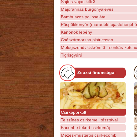
Sajtos-vajas kifli 3.
Majoránnás burgonyaleves
Bambuszos polipsaláta
Püspökkenyér (maradék tojásfehérjébő
Kanonok lepény
Császármorzsa pistucosan
Melegszendvicskrém 3. -sonkás-ketch
Tigrisgyűrű
Zsuzsi finomságai
Csirkepörkölt
Tejszínes csirkemell tésztával
Baconbe tekert csirkemáj
Mézes-mustáros csirkecomb
M