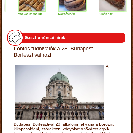
Magvas-sajtos rúd
Kakaós néró
Almás pite
Z
t
Gasztronómiai hírek
Fontos tudnivalók a 28. Budapest
Borfesztiválhoz!
A
Budapest Borfesztivál 28. alkalommal várja a borozni,
kikapcsolódni, szórakozni vágyókat a főváros egyik