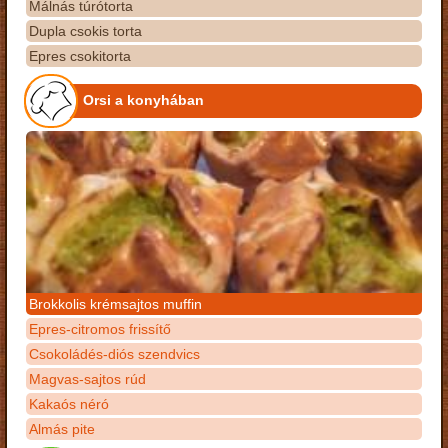
Málnás túrótorta
Dupla csokis torta
Epres csokitorta
Orsi a konyhában
Brokkolis krémsajtos muffin
Epres-citromos frissítő
Csokoládés-diós szendvics
Magvas-sajtos rúd
Kakaós néró
Almás pite