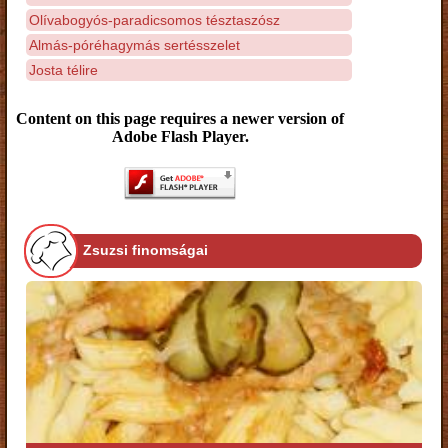
Olívabogyós-paradicsomos tésztaszósz
Almás-póréhagymás sertésszelet
Josta télire
Content on this page requires a newer version of
Adobe Flash Player.
Zsuzsi finomságai