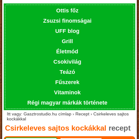
Ottis főz
Zsuzsi finomságai
UFF blog
Grill
Életmód
Csokivilág
Teázó
Fűszerek
Vitaminok
Régi magyar márkák története
Itt vagy: Gasztrostudio.hu címlap › Recept › Csirkeleves sajtos
kockákkal
Csirkeleves sajtos kockákkal
recept