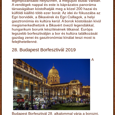
legimpozánsabb helyszínén, a megújuló Budai Várban.
A vendégek nappal és este is káprázatos panoráma
társaságában kóstolhatják meg a közel 200 hazai és
külföldi kiállító több ezer borát. Az idei év fókuszába az
Egri borvidék, a Bikavérek és Egri Csillagok, a helyi
gasztronómia és kultúra kerül. A borok kóstolásán kívül
megismerkedhetünk a Bikavért övező legendákkal,
hungarikum borunk készítésének titkaival. Európa
legszebb borfesztiválján a bor és kultúra találkozását
gazdag zenei és gasztronómiai kínálat teszi most is
felejthetetlenné.
28. Budapest Borfesztivál 2019
A
Budapest Borfesztivál 28. alkalommal várja a borozni,