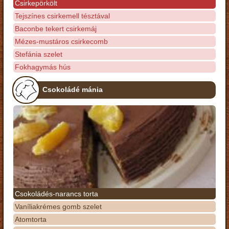
Csirkepörkölt
Tejszínes csirkemell tésztával
Baconbe tekert csirkemáj
Mézes-mustáros csirkecomb
Stefánia szelet
Fokhagymás hús
Csokoládé mánia
Csokoládés-narancs torta
Vaníliakrémes gomb szelet
Atomtorta