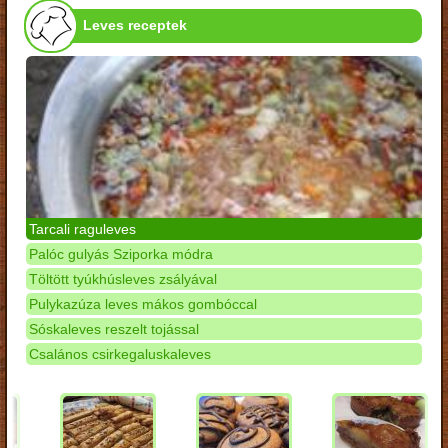
Leves receptek
Tarcali raguleves
Palóc gulyás Sziporka módra
Töltött tyúkhúsleves zsályával
Pulykazúza leves mákos gombóccal
Sóskaleves reszelt tojással
Csalános csirkegaluskaleves