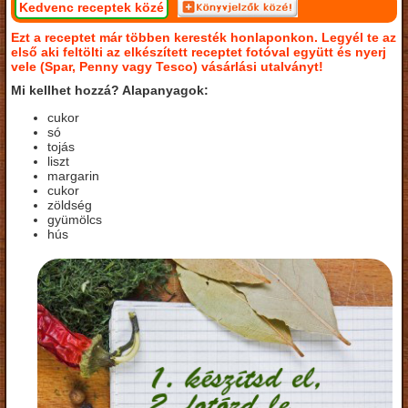
Kedvenc receptek közé
Ezt a receptet már többen keresték honlaponkon. Legyél te az
első aki feltölti az elkészített receptet fotóval együtt és nyerj
vele (Spar, Penny vagy Tesco) vásárlási utalványt!
Mi kellhet hozzá? Alapanyagok:
cukor
só
tojás
liszt
margarin
cukor
zöldség
gyümölcs
hús