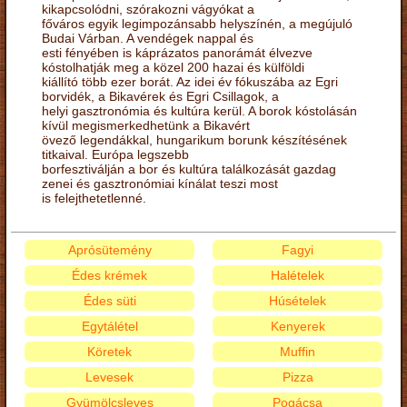
kikapcsolódni, szórakozni vágyókat a
főváros egyik legimpozánsabb helyszínén, a megújuló
Budai Várban. A vendégek nappal és
esti fényében is káprázatos panorámát élvezve
kóstolhatják meg a közel 200 hazai és külföldi
kiállító több ezer borát. Az idei év fókuszába az Egri
borvidék, a Bikavérek és Egri Csillagok, a
helyi gasztronómia és kultúra kerül. A borok kóstolásán
kívül megismerkedhetünk a Bikavért
övező legendákkal, hungarikum borunk készítésének
titkaival. Európa legszebb
borfesztiválján a bor és kultúra találkozását gazdag
zenei és gasztronómiai kínálat teszi most
is felejthetetlenné.
Aprósütemény
Fagyi
Édes krémek
Halételek
Édes süti
Húsételek
Egytálétel
Kenyerek
Köretek
Muffin
Levesek
Pizza
Gyümölcsleves
Pogácsa