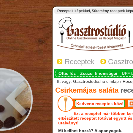
Receptek képekkel, Sütemény receptek képek
Receptek
Gasztro
Ottis főz
Zsuzsi finomságai
UFF 
Itt vagy: Gasztrostudio.hu címlap › Rece
Csirkemájas saláta
rec
Kedvenc receptek közé
Ezt a receptet már többen ker
elkészített receptet fotóval együtt é
utalványt!
Mi kellhet hozzá? Alapanyagok: