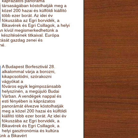
káprázatos panoráma
társaságában kóstolhatják meg a
közel 200 hazai és külföldi kiállító
több ezer borát. Az idei év
fókuszába az Egri borvidék, a
Bikavérek és Egri Csillagok, a helyi
sán kívül megismerkedhetünk a
készítésének titkaival. Európa
ozását gazdag zenei és
né.
A Budapest Borfesztivál 28.
alkalommal várja a borozni,
kikapcsolódni, szórakozni
vágyókat a
főváros egyik legimpozánsabb
helyszínén, a megújuló Budai
Várban. A vendégek nappal és
esti fényében is káprázatos
panorámát élvezve kóstolhatják
meg a közel 200 hazai és külföldi
kiállító több ezer borát. Az idei év
fókuszába az Egri borvidék, a
Bikavérek és Egri Csillagok, a
helyi gasztronómia és kultúra
ünk a Bikavért