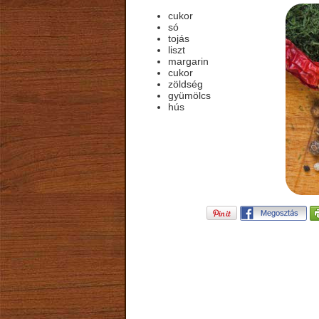
cukor
só
tojás
liszt
margarin
cukor
zöldség
gyümölcs
hús