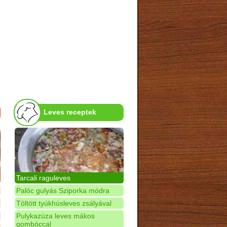
Leves receptek
Tarcali raguleves
Palóc gulyás Sziporka módra
Töltött tyúkhúsleves zsályával
Pulykazúza leves mákos
gombóccal