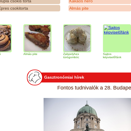
upla csokis torta
Kakaós néró
pres csokitorta
Almás pite
Almás pite
Zabpelyhes
Sajtos
T
túrógombóc
képviselőfánk
Gasztronómiai hírek
Fontos tudnivalók a 28. Budapes