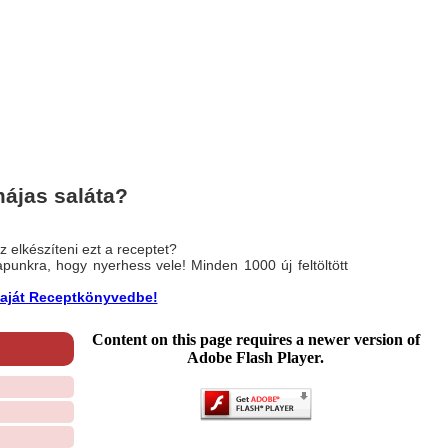
ájas saláta?
 elkészíteni ezt a receptet?
nlapunkra, hogy nyerhess vele! Minden 1000 új feltöltött
a saját Receptkönyvedbe!
Content on this page requires a newer version of
Adobe Flash Player.