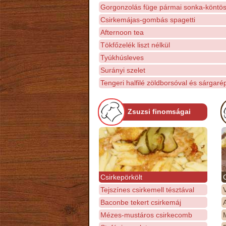
Gorgonzolás füge pármai sonka-köntö
Csirkemájas-gombás spagetti
Afternoon tea
Tökfőzelék liszt nélkül
Tyúkhúsleves
Surányi szelet
Tengeri halfilé zöldborsóval és sárgaré
Zsuzsi finomságai
Csirkepörkölt
Tejszínes csirkemell tésztával
Baconbe tekert csirkemáj
Mézes-mustáros csirkecomb
M