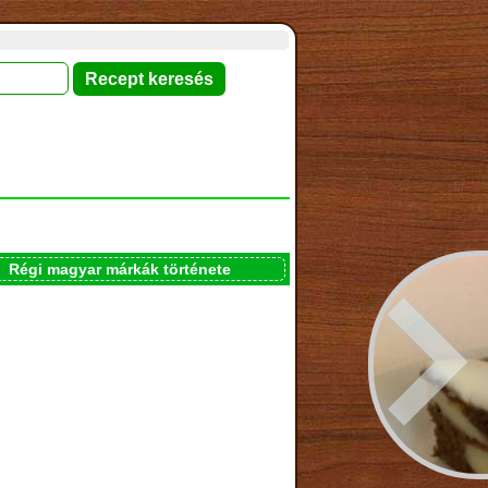
Régi magyar márkák története