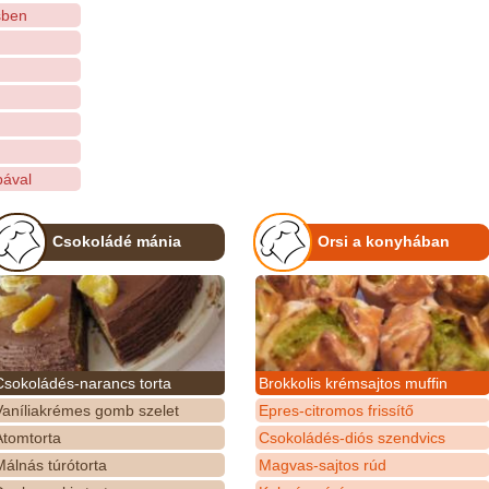
sben
pával
Csokoládé mánia
Orsi a konyhában
Csokoládés-narancs torta
Brokkolis krémsajtos muffin
Vaníliakrémes gomb szelet
Epres-citromos frissítő
Atomtorta
Csokoládés-diós szendvics
álnás túrótorta
Magvas-sajtos rúd