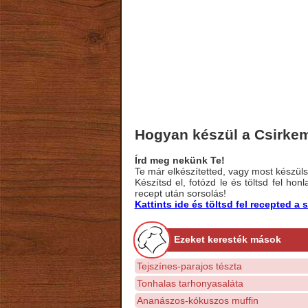
Hogyan készül a Csirkem
Írd meg nekünk Te!
Te már elkészítetted, vagy most készülsz
Készítsd el, fotózd le és töltsd fel ho
recept után sorsolás!
Kattints ide és töltsd fel recepted 
Ezeket keresték mások
Tejszínes-parajos tészta
Tonhalas tarhonyasaláta
Ananászos-kókuszos muffin