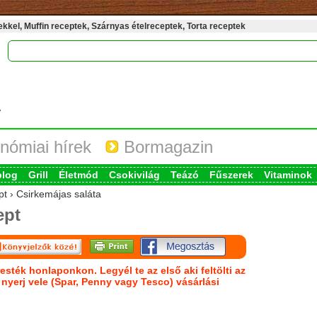
kel, Muffin receptek, Szárnyas ételreceptek, Torta receptek
nómiai hírek
Bormagazin
blog
Grill
Életmód
Csokivilág
Teázó
Fűszerek
Vitaminok
pt › Csirkemájas saláta
ept
esték honlaponkon. Legyél te az első aki feltölti az
s nyerj vele (Spar, Penny vagy Tesco) vásárlási