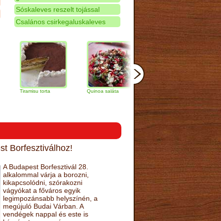
Sóskaleves reszelt tojással
Csalános csirkegaluskaleves
iramisu torta
Quinoa saláta
Mandulás kifli
Csokolád
narancs t
t Borfesztiválhoz!
A Budapest Borfesztivál 28.
alkalommal várja a borozni,
kikapcsolódni, szórakozni
vágyókat a főváros egyik
legimpozánsabb helyszínén, a
megújuló Budai Várban. A
vendégek nappal és este is