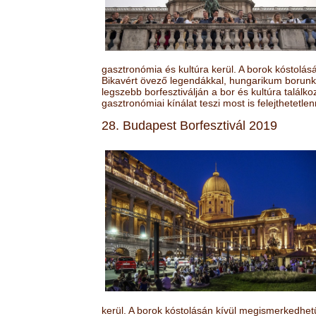
gasztronómia és kultúra kerül. A borok kóstolá
Bikavért övező legendákkal, hungarikum borunk 
legszebb borfesztiválján a bor és kultúra találk
gasztronómiai kínálat teszi most is felejthetetlen
28. Budapest Borfesztivál 2019
kerül. A borok kóstolásán kívül megismerkedhet