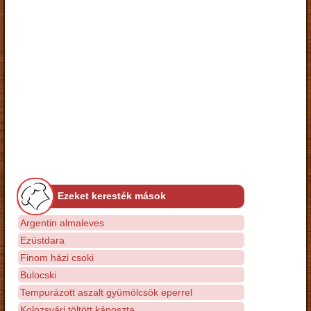
Ezeket keresték mások
Argentin almaleves
Ezüstdara
Finom házi csoki
Bulocski
Tempurázott aszalt gyümölcsök eperrel
Kolozsvári töltött káposzta