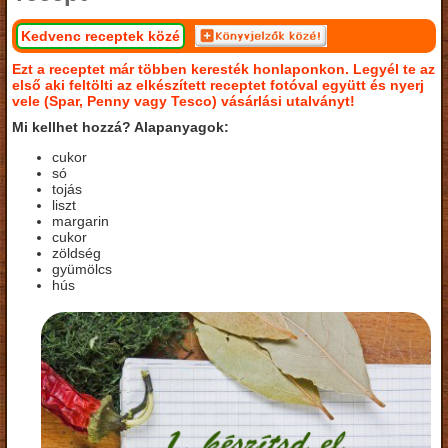
Kedvenc receptek közé
Ezt a receptet már többen keresték honlaponkon. Legyél te az
első aki feltölti az elkészített receptet fotóval együtt és nyerj
vele (Spar, Penny vagy Tesco) vásárlási utalványt!
Mi kellhet hozzá? Alapanyagok:
cukor
só
tojás
liszt
margarin
cukor
zöldség
gyümölcs
hús