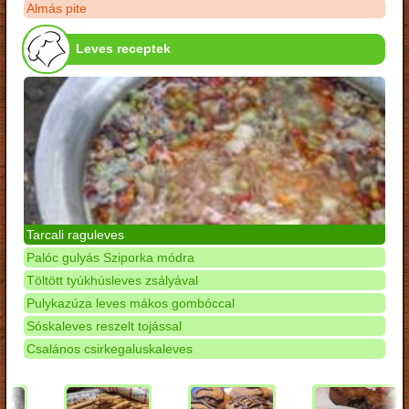
Almás pite
Leves receptek
Tarcali raguleves
Palóc gulyás Sziporka módra
Töltött tyúkhúsleves zsályával
Pulykazúza leves mákos gombóccal
Sóskaleves reszelt tojással
Csalános csirkegaluskaleves