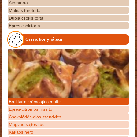
Atomtorta
Málnás túrótorta
Dupla csokis torta
Epres csokitorta
Orsi a konyhában
Brokkolis krémsajtos muffin
Epres-citromos frissítő
Csokoládés-diós szendvics
Magvas-sajtos rúd
Kakaós néró