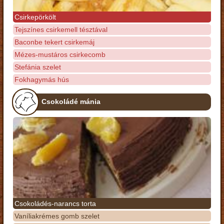
Csirkepörkölt
Tejszínes csirkemell tésztával
Baconbe tekert csirkemáj
Mézes-mustáros csirkecomb
Stefánia szelet
Fokhagymás hús
Csokoládé mánia
Csokoládés-narancs torta
Vaníliakrémes gomb szelet