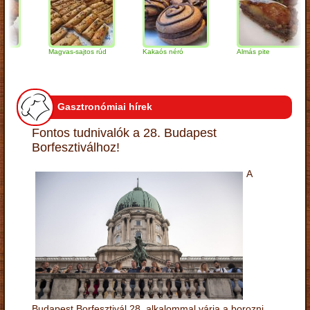
Magvas-sajtos rúd
Kakaós néró
Almás pite
Gasztronómiai hírek
Fontos tudnivalók a 28. Budapest
Borfesztiválhoz!
A
Budapest Borfesztivál 28. alkalommal várja a borozni,