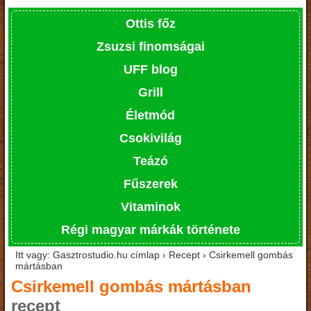
Ottis főz
Zsuzsi finomságai
UFF blog
Grill
Életmód
Csokivilág
Teázó
Fűszerek
Vitaminok
Régi magyar márkák története
Itt vagy: Gasztrostudio.hu címlap › Recept › Csirkemell gombás
mártásban
Csirkemell gombás mártásban
recept