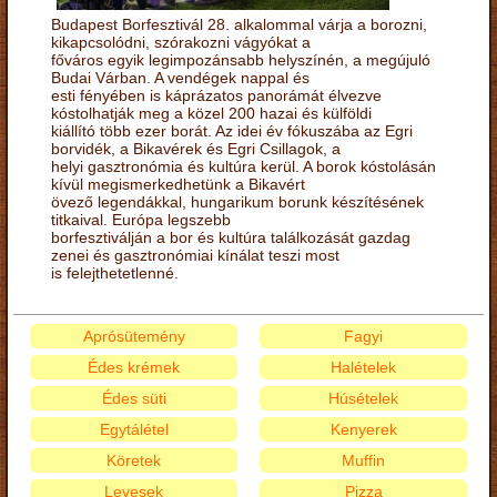
Budapest Borfesztivál 28. alkalommal várja a borozni,
kikapcsolódni, szórakozni vágyókat a
főváros egyik legimpozánsabb helyszínén, a megújuló
Budai Várban. A vendégek nappal és
esti fényében is káprázatos panorámát élvezve
kóstolhatják meg a közel 200 hazai és külföldi
kiállító több ezer borát. Az idei év fókuszába az Egri
borvidék, a Bikavérek és Egri Csillagok, a
helyi gasztronómia és kultúra kerül. A borok kóstolásán
kívül megismerkedhetünk a Bikavért
övező legendákkal, hungarikum borunk készítésének
titkaival. Európa legszebb
borfesztiválján a bor és kultúra találkozását gazdag
zenei és gasztronómiai kínálat teszi most
is felejthetetlenné.
Aprósütemény
Fagyi
Édes krémek
Halételek
Édes süti
Húsételek
Egytálétel
Kenyerek
Köretek
Muffin
Levesek
Pizza