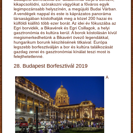
kikapcsolódni, szórakozni vágyókat a főváros egyik
legimpozánsabb helyszínén, a megújuló Budai Várban.
A vendégek nappal és este is káprázatos panoráma
társaságában kóstolhatják meg a közel 200 hazai és
külföldi kiállító több ezer borát. Az idei év fókuszába az
Egri borvidék, a Bikavérek és Egri Csillagok, a helyi
gasztronómia és kultúra kerül. A borok kóstolásán kívül
megismerkedhetünk a Bikavért övező legendákkal,
hungarikum borunk készítésének titkaival. Európa
legszebb borfesztiválján a bor és kultúra találkozását
gazdag zenei és gasztronómiai kínálat teszi most is
felejthetetlenné.
28. Budapest Borfesztivál 2019
A