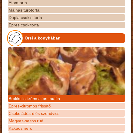
Atomtorta
Málnás túrótorta
Dupla csokis torta
Epres csokitorta
Orsi a konyhában
Brokkolis krémsajtos muffin
Epres-citromos frissítő
Csokoládés-diós szendvics
Magvas-sajtos rúd
Kakaós néró