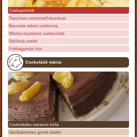
Csirkepörkölt
Tejszínes csirkemell tésztával
Baconbe tekert csirkemáj
Mézes-mustáros csirkecomb
Stefánia szelet
Fokhagymás hús
Csokoládé mánia
Csokoládés-narancs torta
Vaníliakrémes gomb szelet