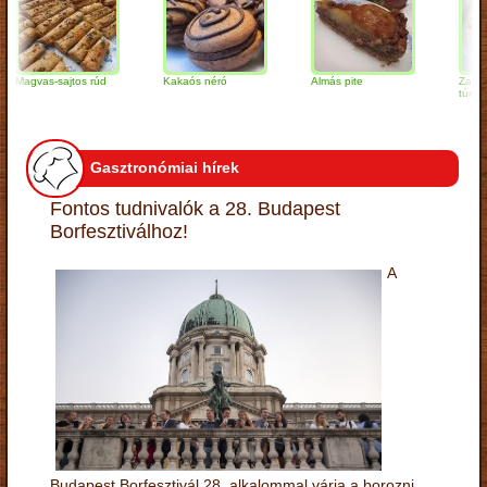
vas-sajtos rúd
Kakaós néró
Almás pite
Zabpelyhes
túrógombóc
Gasztronómiai hírek
Fontos tudnivalók a 28. Budapest
Borfesztiválhoz!
A
Budapest Borfesztivál 28. alkalommal várja a borozni,