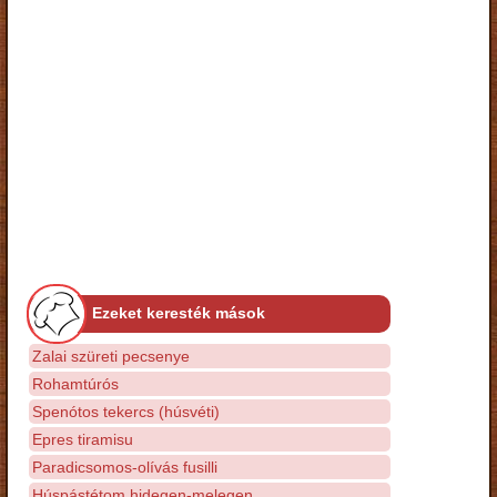
Ezeket keresték mások
Zalai szüreti pecsenye
Rohamtúrós
Spenótos tekercs (húsvéti)
Epres tiramisu
Paradicsomos-olívás fusilli
Húspástétom hidegen-melegen