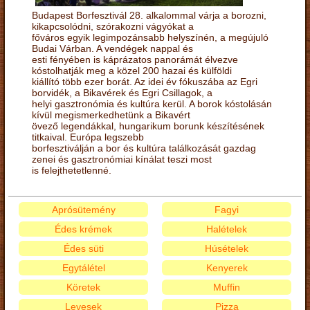
Budapest Borfesztivál 28. alkalommal várja a borozni,
kikapcsolódni, szórakozni vágyókat a
főváros egyik legimpozánsabb helyszínén, a megújuló
Budai Várban. A vendégek nappal és
esti fényében is káprázatos panorámát élvezve
kóstolhatják meg a közel 200 hazai és külföldi
kiállító több ezer borát. Az idei év fókuszába az Egri
borvidék, a Bikavérek és Egri Csillagok, a
helyi gasztronómia és kultúra kerül. A borok kóstolásán
kívül megismerkedhetünk a Bikavért
övező legendákkal, hungarikum borunk készítésének
titkaival. Európa legszebb
borfesztiválján a bor és kultúra találkozását gazdag
zenei és gasztronómiai kínálat teszi most
is felejthetetlenné.
Aprósütemény
Fagyi
Édes krémek
Halételek
Édes süti
Húsételek
Egytálétel
Kenyerek
Köretek
Muffin
Levesek
Pizza