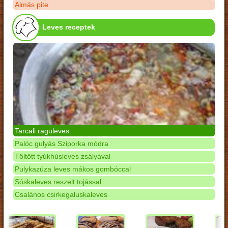
Almás pite
Leves receptek
Tarcali raguleves
Palóc gulyás Sziporka módra
Töltött tyúkhúsleves zsályával
Pulykazúza leves mákos gombóccal
Sóskaleves reszelt tojással
Csalános csirkegaluskaleves