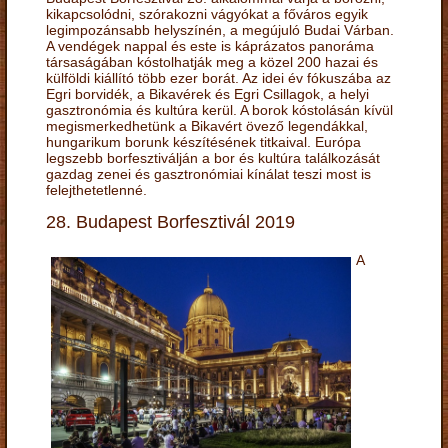
kikapcsolódni, szórakozni vágyókat a főváros egyik
legimpozánsabb helyszínén, a megújuló Budai Várban.
A vendégek nappal és este is káprázatos panoráma
társaságában kóstolhatják meg a közel 200 hazai és
külföldi kiállító több ezer borát. Az idei év fókuszába az
Egri borvidék, a Bikavérek és Egri Csillagok, a helyi
gasztronómia és kultúra kerül. A borok kóstolásán kívül
megismerkedhetünk a Bikavért övező legendákkal,
hungarikum borunk készítésének titkaival. Európa
legszebb borfesztiválján a bor és kultúra találkozását
gazdag zenei és gasztronómiai kínálat teszi most is
felejthetetlenné.
28. Budapest Borfesztivál 2019
A