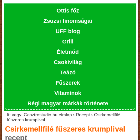
Ottis főz
Zsuzsi finomságai
UFF blog
Grill
Életmód
Csokivilág
Teázó
Fűszerek
Vitaminok
Régi magyar márkák története
Itt vagy: Gasztrostudio.hu címlap › Recept › Csirkemellfilé
fűszeres krumplival
Csirkemellfilé fűszeres krumplival
recept