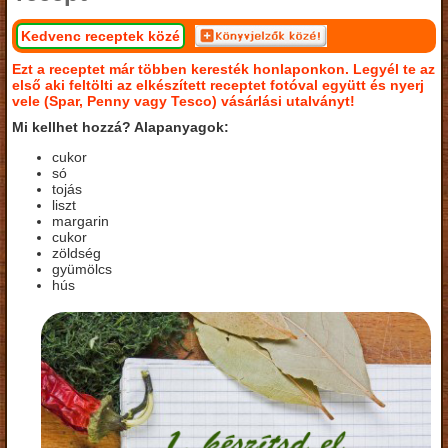
Kedvenc receptek közé
Ezt a receptet már többen keresték honlaponkon. Legyél te az
első aki feltölti az elkészített receptet fotóval együtt és nyerj
vele (Spar, Penny vagy Tesco) vásárlási utalványt!
Mi kellhet hozzá? Alapanyagok:
cukor
só
tojás
liszt
margarin
cukor
zöldség
gyümölcs
hús