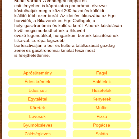
Budai Várban. A vendégek nappal és
esti fényében is káprázatos panorámát élvezve
kóstolhatják meg a közel 200 hazai és külföldi
kiállító több ezer borát. Az idei év fókuszába az Egri
borvidék, a Bikavérek és Egri Csillagok, a
helyi gasztronómia és kultúra kerül. A borok kóstolásán
kívül megismerkedhetünk a Bikavért
övező legendákkal, hungarikum borunk készítésének
titkaival. Európa legszebb
borfesztiválján a bor és kultúra találkozását gazdag
zenei és gasztronómiai kínálat teszi most
is felejthetetlenné.
Aprósütemény
Fagyi
Édes krémek
Halételek
Édes süti
Húsételek
Egytálétel
Kenyerek
Köretek
Muffin
Levesek
Pizza
Gyümölcsleves
Pogácsa
Zöldségleves
Saláta