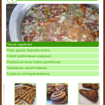
Tarcali raguleves
Palóc gulyás Sziporka módra
Töltött tyúkhúsleves zsályával
Pulykazúza leves mákos gombóccal
Sóskaleves reszelt tojással
Csalános csirkegaluskaleves