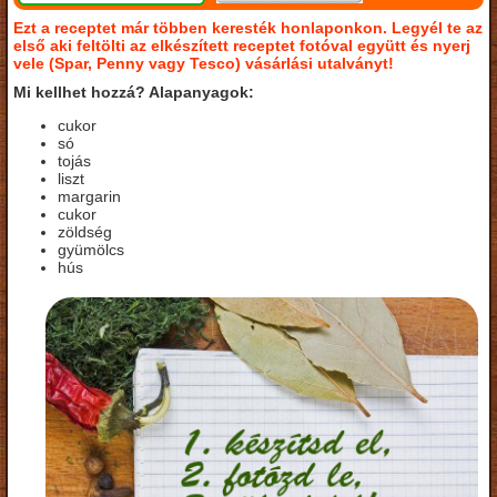
Ezt a receptet már többen keresték honlaponkon. Legyél te az
első aki feltölti az elkészített receptet fotóval együtt és nyerj
vele (Spar, Penny vagy Tesco) vásárlási utalványt!
Mi kellhet hozzá? Alapanyagok:
cukor
só
tojás
liszt
margarin
cukor
zöldség
gyümölcs
hús