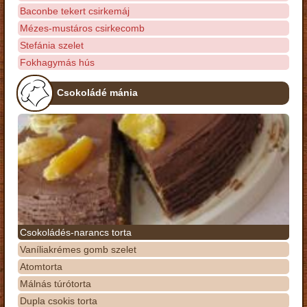
Baconbe tekert csirkemáj
Mézes-mustáros csirkecomb
Stefánia szelet
Fokhagymás hús
Csokoládé mánia
Csokoládés-narancs torta
Vaníliakrémes gomb szelet
Atomtorta
Málnás túrótorta
Dupla csokis torta