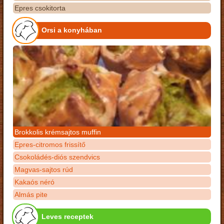
Epres csokitorta
Orsi a konyhában
Brokkolis krémsajtos muffin
Epres-citromos frissítő
Csokoládés-diós szendvics
Magvas-sajtos rúd
Kakaós néró
Almás pite
Leves receptek