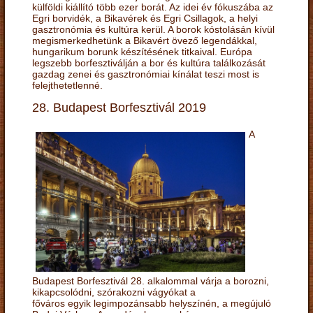
külföldi kiállító több ezer borát. Az idei év fókuszába az
Egri borvidék, a Bikavérek és Egri Csillagok, a helyi
gasztronómia és kultúra kerül. A borok kóstolásán kívül
megismerkedhetünk a Bikavért övező legendákkal,
hungarikum borunk készítésének titkaival. Európa
legszebb borfesztiválján a bor és kultúra találkozását
gazdag zenei és gasztronómiai kínálat teszi most is
felejthetetlenné.
28. Budapest Borfesztivál 2019
A
Budapest Borfesztivál 28. alkalommal várja a borozni,
kikapcsolódni, szórakozni vágyókat a
főváros egyik legimpozánsabb helyszínén, a megújuló