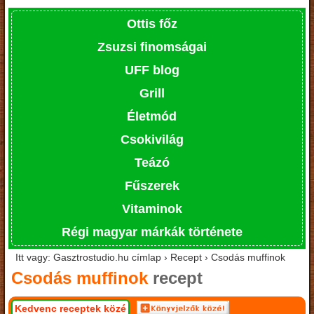
Ottis főz
Zsuzsi finomságai
UFF blog
Grill
Életmód
Csokivilág
Teázó
Fűszerek
Vitaminok
Régi magyar márkák története
Itt vagy: Gasztrostudio.hu címlap › Recept › Csodás muffinok
Csodás muffinok
recept
Kedvenc receptek közé