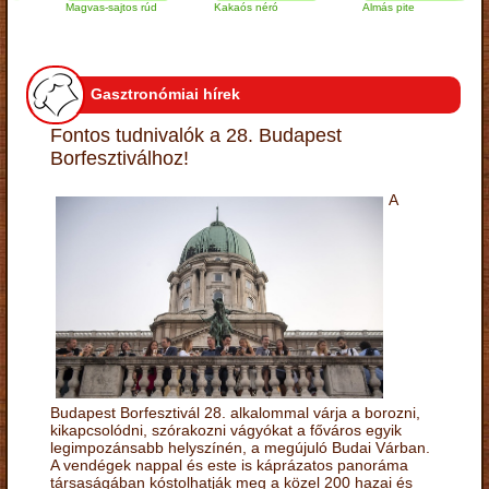
Magvas-sajtos rúd
Kakaós néró
Almás pite
Z
t
Gasztronómiai hírek
Fontos tudnivalók a 28. Budapest
Borfesztiválhoz!
A
Budapest Borfesztivál 28. alkalommal várja a borozni,
kikapcsolódni, szórakozni vágyókat a főváros egyik
legimpozánsabb helyszínén, a megújuló Budai Várban.
A vendégek nappal és este is káprázatos panoráma
társaságában kóstolhatják meg a közel 200 hazai és