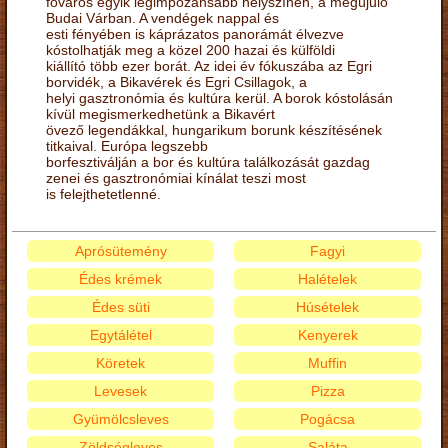
főváros egyik legimpozánsabb helyszínén, a megújuló
Budai Várban. A vendégek nappal és
esti fényében is káprázatos panorámát élvezve
kóstolhatják meg a közel 200 hazai és külföldi
kiállító több ezer borát. Az idei év fókuszába az Egri
borvidék, a Bikavérek és Egri Csillagok, a
helyi gasztronómia és kultúra kerül. A borok kóstolásán
kívül megismerkedhetünk a Bikavért
övező legendákkal, hungarikum borunk készítésének
titkaival. Európa legszebb
borfesztiválján a bor és kultúra találkozását gazdag
zenei és gasztronómiai kínálat teszi most
is felejthetetlenné.
Aprósütemény
Fagyi
Édes krémek
Halételek
Édes süti
Húsételek
Egytálétel
Kenyerek
Köretek
Muffin
Levesek
Pizza
Gyümölcsleves
Pogácsa
Zöldségleves
Saláta