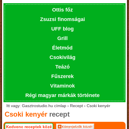
Ottis főz
Zsuzsi finomságai
UFF blog
Grill
Életmód
Csokivilág
Teázó
Fűszerek
Vitaminok
Régi magyar márkák története
Itt vagy: Gasztrostudio.hu címlap › Recept › Csoki kenyér
Csoki kenyér
recept
Kedvenc receptek közé