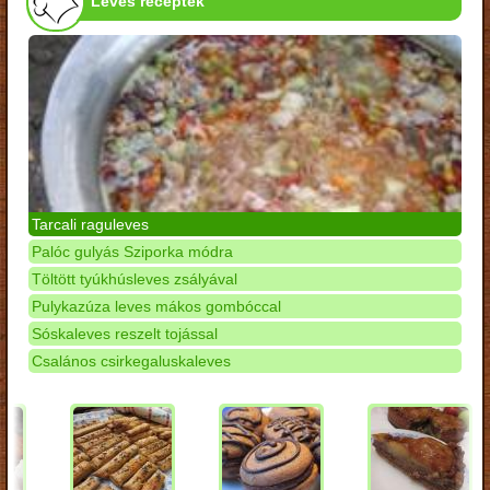
Leves receptek
Tarcali raguleves
Palóc gulyás Sziporka módra
Töltött tyúkhúsleves zsályával
Pulykazúza leves mákos gombóccal
Sóskaleves reszelt tojással
Csalános csirkegaluskaleves