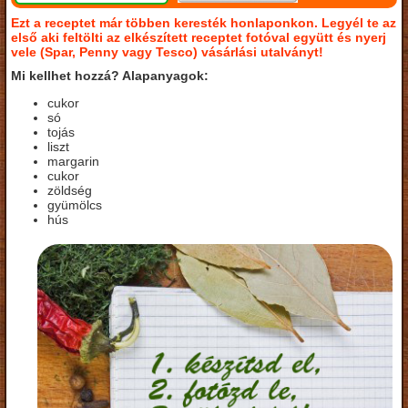
Ezt a receptet már többen keresték honlaponkon. Legyél te az
első aki feltölti az elkészített receptet fotóval együtt és nyerj
vele (Spar, Penny vagy Tesco) vásárlási utalványt!
Mi kellhet hozzá? Alapanyagok:
cukor
só
tojás
liszt
margarin
cukor
zöldség
gyümölcs
hús