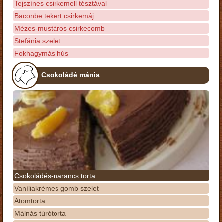
Tejszínes csirkemell tésztával
Baconbe tekert csirkemáj
Mézes-mustáros csirkecomb
Stefánia szelet
Fokhagymás hús
Csokoládé mánia
Csokoládés-narancs torta
Vaníliakrémes gomb szelet
Atomtorta
Málnás túrótorta