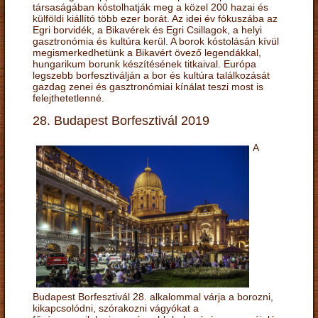
társaságában kóstolhatják meg a közel 200 hazai és
külföldi kiállító több ezer borát. Az idei év fókuszába az
Egri borvidék, a Bikavérek és Egri Csillagok, a helyi
gasztronómia és kultúra kerül. A borok kóstolásán kívül
megismerkedhetünk a Bikavért övező legendákkal,
hungarikum borunk készítésének titkaival. Európa
legszebb borfesztiválján a bor és kultúra találkozását
gazdag zenei és gasztronómiai kínálat teszi most is
felejthetetlenné.
28. Budapest Borfesztivál 2019
A
Budapest Borfesztivál 28. alkalommal várja a borozni,
kikapcsolódni, szórakozni vágyókat a