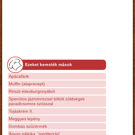
Ezeket keresték mások
Apácafánk
Muffin (alaprecept)
Röszti édesburgonyából
Spenótos jázminrizzsel töltött zöldségek
paradicsomos szósszal
Tojáskrém II.
Meggyes lepény
Gombás szűzérmék
Ágyas pálinka, 'mediterrán'