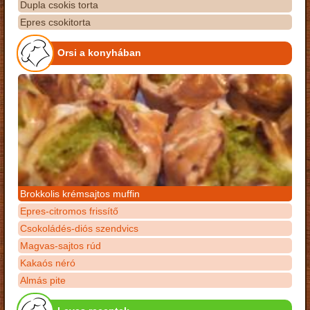
Dupla csokis torta
Epres csokitorta
Orsi a konyhában
Brokkolis krémsajtos muffin
Epres-citromos frissítő
Csokoládés-diós szendvics
Magvas-sajtos rúd
Kakaós néró
Almás pite