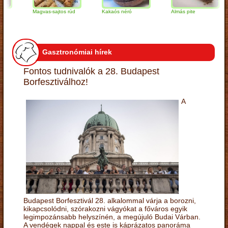
Magvas-sajtos rúd
Kakaós néró
Almás pite
Gasztronómiai hírek
Fontos tudnivalók a 28. Budapest
Borfesztiválhoz!
A
Budapest Borfesztivál 28. alkalommal várja a borozni,
kikapcsolódni, szórakozni vágyókat a főváros egyik
legimpozánsabb helyszínén, a megújuló Budai Várban.
A vendégek nappal és este is káprázatos panoráma