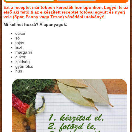
Ezt a receptet már többen keresték honlaponkon. Legyél te az
első aki feltölti az elkészített receptet fotóval együtt és nyerj
vele (Spar, Penny vagy Tesco) vásárlási utalványt!
Mi kellhet hozzá? Alapanyagok:
cukor
só
tojás
liszt
margarin
cukor
zöldség
gyümölcs
hús