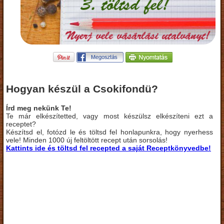
Hogyan készül a Csokifondü?
Írd meg nekünk Te!
Te már elkészítetted, vagy most készülsz elkészíteni ezt a
receptet?
Készítsd el, fotózd le és töltsd fel honlapunkra, hogy nyerhess
vele! Minden 1000 új feltöltött recept után sorsolás!
Kattints ide és töltsd fel recepted a saját Receptkönyvedbe!