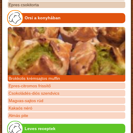
Epres csokitorta
Orsi a konyhában
Brokkolis krémsajtos muffin
Epres-citromos frissítő
Csokoládés-diós szendvics
Magvas-sajtos rúd
Kakaós néró
Almás pite
Leves receptek