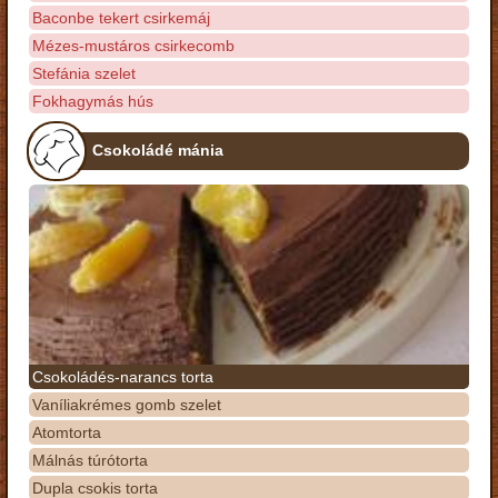
Baconbe tekert csirkemáj
Mézes-mustáros csirkecomb
Stefánia szelet
Fokhagymás hús
Csokoládé mánia
Csokoládés-narancs torta
Vaníliakrémes gomb szelet
Atomtorta
Málnás túrótorta
Dupla csokis torta