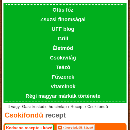
Ottis főz
Zsuzsi finomságai
UFF blog
Grill
Életmód
Csokivilág
Teázó
Fűszerek
Vitaminok
Régi magyar márkák története
Itt vagy: Gasztrostudio.hu címlap › Recept › Csokifondü
Csokifondü
recept
Kedvenc receptek közé