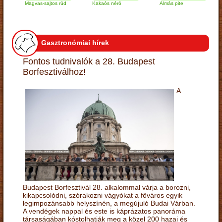
Magvas-sajtos rúd
Kakaós néró
Almás pite
Zab
túr
Gasztronómiai hírek
Fontos tudnivalók a 28. Budapest
Borfesztiválhoz!
A
Budapest Borfesztivál 28. alkalommal várja a borozni,
kikapcsolódni, szórakozni vágyókat a főváros egyik
legimpozánsabb helyszínén, a megújuló Budai Várban.
A vendégek nappal és este is káprázatos panoráma
társaságában kóstolhatják meg a közel 200 hazai és