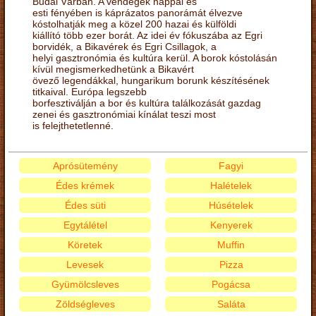
Budai Várban. A vendégek nappal és
esti fényében is káprázatos panorámát élvezve
kóstolhatják meg a közel 200 hazai és külföldi
kiállító több ezer borát. Az idei év fókuszába az Egri
borvidék, a Bikavérek és Egri Csillagok, a
helyi gasztronómia és kultúra kerül. A borok kóstolásán
kívül megismerkedhetünk a Bikavért
övező legendákkal, hungarikum borunk készítésének
titkaival. Európa legszebb
borfesztiválján a bor és kultúra találkozását gazdag
zenei és gasztronómiai kínálat teszi most
is felejthetetlenné.
Aprósütemény
Fagyi
Édes krémek
Halételek
Édes süti
Húsételek
Egytálétel
Kenyerek
Köretek
Muffin
Levesek
Pizza
Gyümölcsleves
Pogácsa
Zöldségleves
Saláta