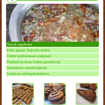
Tarcali raguleves
Palóc gulyás Sziporka módra
Töltött tyúkhúsleves zsályával
Pulykazúza leves mákos gombóccal
Sóskaleves reszelt tojással
Csalános csirkegaluskaleves