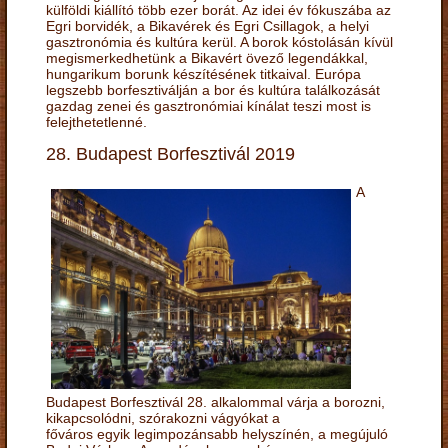
külföldi kiállító több ezer borát. Az idei év fókuszába az
Egri borvidék, a Bikavérek és Egri Csillagok, a helyi
gasztronómia és kultúra kerül. A borok kóstolásán kívül
megismerkedhetünk a Bikavért övező legendákkal,
hungarikum borunk készítésének titkaival. Európa
legszebb borfesztiválján a bor és kultúra találkozását
gazdag zenei és gasztronómiai kínálat teszi most is
felejthetetlenné.
28. Budapest Borfesztivál 2019
A
Budapest Borfesztivál 28. alkalommal várja a borozni,
kikapcsolódni, szórakozni vágyókat a
főváros egyik legimpozánsabb helyszínén, a megújuló