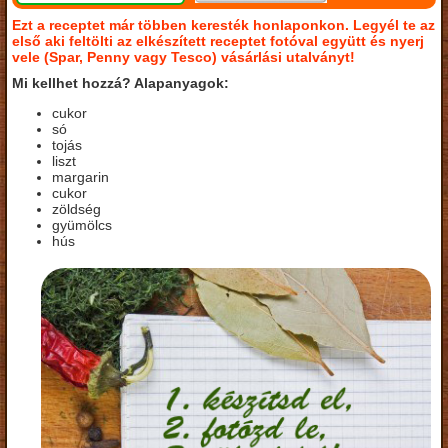
Ezt a receptet már többen keresték honlaponkon. Legyél te az
első aki feltölti az elkészített receptet fotóval együtt és nyerj
vele (Spar, Penny vagy Tesco) vásárlási utalványt!
Mi kellhet hozzá? Alapanyagok:
cukor
só
tojás
liszt
margarin
cukor
zöldség
gyümölcs
hús