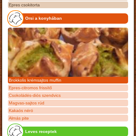
Epres csokitorta
Orsi a konyhában
Brokkolis krémsajtos muffin
Epres-citromos frissítő
Csokoládés-diós szendvics
Magvas-sajtos rúd
Kakaós néró
Almás pite
Leves receptek