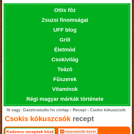
Ottis főz
Zsuzsi finomságai
UFF blog
Grill
Életmód
Csokivilág
Teázó
Fűszerek
Vitaminok
Régi magyar márkák története
Itt vagy: Gasztrostudio.hu címlap › Recept › Csokis kókuszcsók
Csokis kókuszcsók
recept
Kedvenc receptek közé