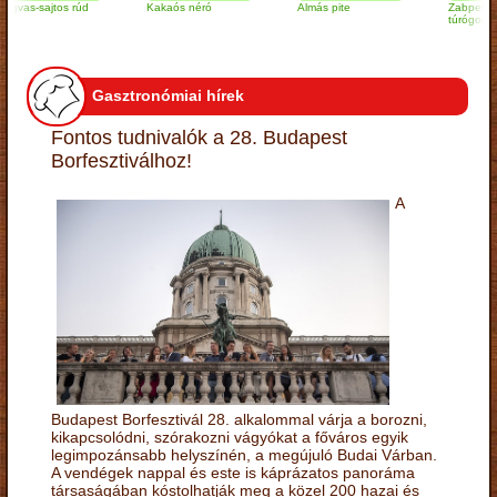
s-sajtos rúd
Kakaós néró
Almás pite
Zabpelyhes
túrógombóc
Gasztronómiai hírek
Fontos tudnivalók a 28. Budapest
Borfesztiválhoz!
A
Budapest Borfesztivál 28. alkalommal várja a borozni,
kikapcsolódni, szórakozni vágyókat a főváros egyik
legimpozánsabb helyszínén, a megújuló Budai Várban.
A vendégek nappal és este is káprázatos panoráma
társaságában kóstolhatják meg a közel 200 hazai és