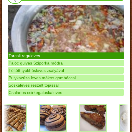
Tarcali raguleves
Palóc gulyás Sziporka módra
Töltött tyúkhúsleves zsályával
Pulykazúza leves mákos gombóccal
Sóskaleves reszelt tojással
Csalános csirkegaluskaleves