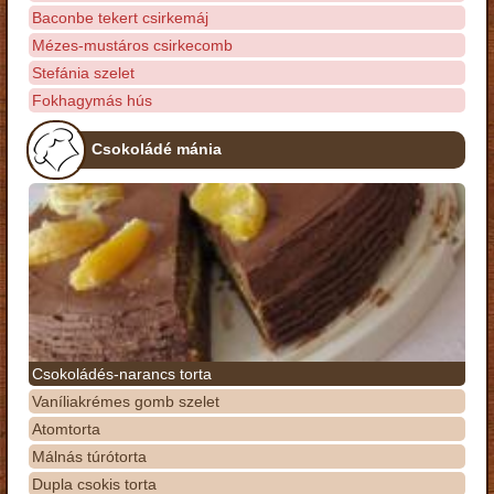
Baconbe tekert csirkemáj
Mézes-mustáros csirkecomb
Stefánia szelet
Fokhagymás hús
Csokoládé mánia
Csokoládés-narancs torta
Vaníliakrémes gomb szelet
Atomtorta
Málnás túrótorta
Dupla csokis torta