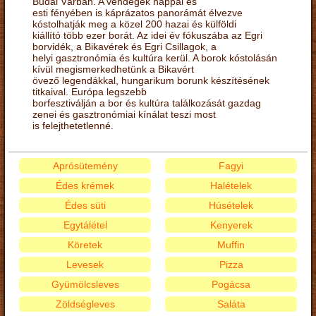
Budai Várban. A vendégek nappal és
esti fényében is káprázatos panorámát élvezve
kóstolhatják meg a közel 200 hazai és külföldi
kiállító több ezer borát. Az idei év fókuszába az Egri
borvidék, a Bikavérek és Egri Csillagok, a
helyi gasztronómia és kultúra kerül. A borok kóstolásán
kívül megismerkedhetünk a Bikavért
övező legendákkal, hungarikum borunk készítésének
titkaival. Európa legszebb
borfesztiválján a bor és kultúra találkozását gazdag
zenei és gasztronómiai kínálat teszi most
is felejthetetlenné.
Aprósütemény
Fagyi
Édes krémek
Halételek
Édes süti
Húsételek
Egytálétel
Kenyerek
Köretek
Muffin
Levesek
Pizza
Gyümölcsleves
Pogácsa
Zöldségleves
Saláta