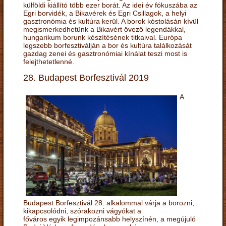
külföldi kiállító több ezer borát. Az idei év fókuszába az
Egri borvidék, a Bikavérek és Egri Csillagok, a helyi
gasztronómia és kultúra kerül. A borok kóstolásán kívül
megismerkedhetünk a Bikavért övező legendákkal,
hungarikum borunk készítésének titkaival. Európa
legszebb borfesztiválján a bor és kultúra találkozását
gazdag zenei és gasztronómiai kínálat teszi most is
felejthetetlenné.
28. Budapest Borfesztivál 2019
A
Budapest Borfesztivál 28. alkalommal várja a borozni,
kikapcsolódni, szórakozni vágyókat a
főváros egyik legimpozánsabb helyszínén, a megújuló