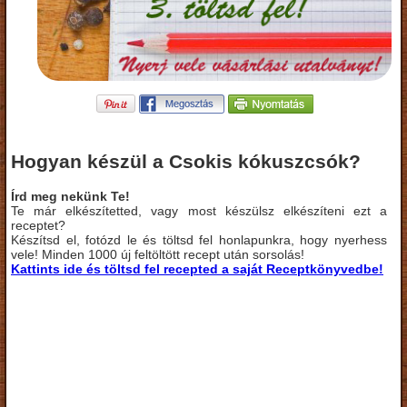
Hogyan készül a Csokis kókuszcsók?
Írd meg nekünk Te!
Te már elkészítetted, vagy most készülsz elkészíteni ezt a
receptet?
Készítsd el, fotózd le és töltsd fel honlapunkra, hogy nyerhess
vele! Minden 1000 új feltöltött recept után sorsolás!
Kattints ide és töltsd fel recepted a saját Receptkönyvedbe!