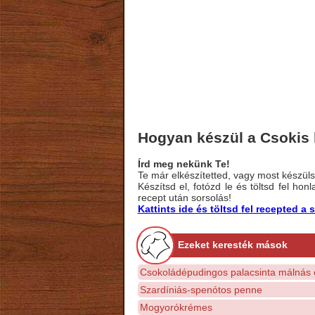
Hogyan készül a Csokis 
Írd meg nekünk Te!
Te már elkészítetted, vagy most készülsz
Készítsd el, fotózd le és töltsd fel ho
recept után sorsolás!
Kattints ide és töltsd fel recepted 
Ezeket keresték mások
Csokoládépudingos palacsinta málnás ö
Szardíniás-spenótos penne
Mogyorókrémes