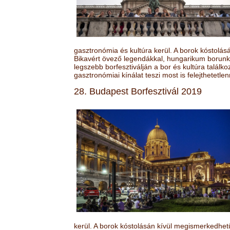
gasztronómia és kultúra kerül. A borok kóstolá
Bikavért övező legendákkal, hungarikum borunk 
legszebb borfesztiválján a bor és kultúra találk
gasztronómiai kínálat teszi most is felejthetetlen
28. Budapest Borfesztivál 2019
kerül. A borok kóstolásán kívül megismerkedhet