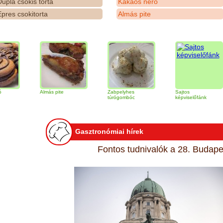
upla csokis torta
Kakaós néró
pres csokitorta
Almás pite
Almás pite
Zabpelyhes
Sajtos
T
túrógombóc
képviselőfánk
Gasztronómiai hírek
Fontos tudnivalók a 28. Budapes