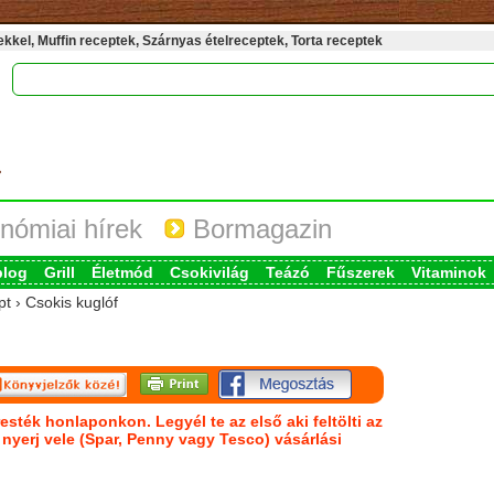
kel, Muffin receptek, Szárnyas ételreceptek, Torta receptek
nómiai hírek
Bormagazin
blog
Grill
Életmód
Csokivilág
Teázó
Fűszerek
Vitaminok
pt › Csokis kuglóf
esték honlaponkon. Legyél te az első aki feltölti az
s nyerj vele (Spar, Penny vagy Tesco) vásárlási