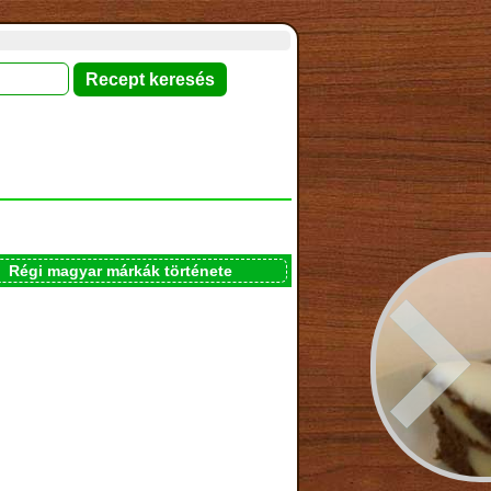
Régi magyar márkák története