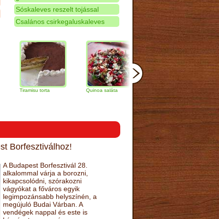
Sóskaleves reszelt tojással
Csalános csirkegaluskaleves
iramisu torta
Quinoa saláta
Mandulás kifli
Csokoládé
narancs to
t Borfesztiválhoz!
A Budapest Borfesztivál 28.
alkalommal várja a borozni,
kikapcsolódni, szórakozni
vágyókat a főváros egyik
legimpozánsabb helyszínén, a
megújuló Budai Várban. A
vendégek nappal és este is