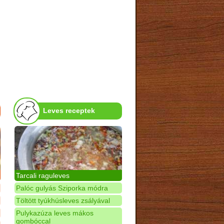
Leves receptek
Tarcali raguleves
Palóc gulyás Sziporka módra
Töltött tyúkhúsleves zsályával
Pulykazúza leves mákos
gombóccal