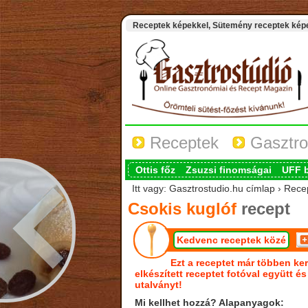
Receptek képekkel, Sütemény receptek képek
Receptek
Gasztro
Ottis főz
Zsuzsi finomságai
UFF 
Itt vagy: Gasztrostudio.hu címlap › Rece
Csokis kuglóf
recept
Kedvenc receptek közé
Ezt a receptet már többen ker
elkészített receptet fotóval együtt é
utalványt!
Mi kellhet hozzá? Alapanyagok: