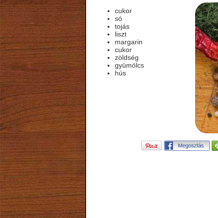
cukor
só
tojás
liszt
margarin
cukor
zöldség
gyümölcs
hús