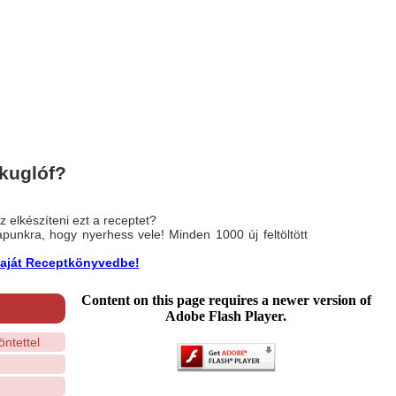
kuglóf?
 elkészíteni ezt a receptet?
nlapunkra, hogy nyerhess vele! Minden 1000 új feltöltött
a saját Receptkönyvedbe!
Content on this page requires a newer version of
Adobe Flash Player.
ntettel