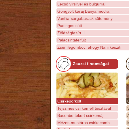
Lecsó virslivel és bulgurral
Göngyölt karaj Banya módra
Vanília-sárgabarack sütemény
Pudingos süti
Zöldségfasírt II.
Palacsintafelfújt
Zsemlegombóc, ahogy Nani készíti
Zsuzsi finomságai
Csirkepörkölt
Tejszínes csirkemell tésztával
Baconbe tekert csirkemáj
Mézes-mustáros csirkecomb
M