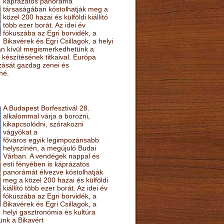
káprázatos panoráma
társaságában kóstolhatják meg a
közel 200 hazai és külföldi kiállító
több ezer borát. Az idei év
fókuszába az Egri borvidék, a
Bikavérek és Egri Csillagok, a helyi
sán kívül megismerkedhetünk a
készítésének titkaival. Európa
ozását gazdag zenei és
né.
A Budapest Borfesztivál 28.
alkalommal várja a borozni,
kikapcsolódni, szórakozni
vágyókat a
főváros egyik legimpozánsabb
helyszínén, a megújuló Budai
Várban. A vendégek nappal és
esti fényében is káprázatos
panorámát élvezve kóstolhatják
meg a közel 200 hazai és külföldi
kiállító több ezer borát. Az idei év
fókuszába az Egri borvidék, a
Bikavérek és Egri Csillagok, a
helyi gasztronómia és kultúra
ünk a Bikavért