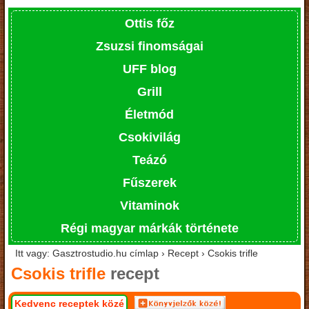
Ottis főz
Zsuzsi finomságai
UFF blog
Grill
Életmód
Csokivilág
Teázó
Fűszerek
Vitaminok
Régi magyar márkák története
Itt vagy: Gasztrostudio.hu címlap › Recept › Csokis trifle
Csokis trifle
recept
Kedvenc receptek közé