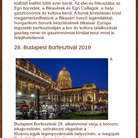
külföldi kiállító több ezer borát. Az idei év fókuszába az
Egri borvidék, a Bikavérek és Egri Csillagok, a helyi
gasztronómia és kultúra kerül. A borok kóstolásán kívül
megismerkedhetünk a Bikavért övező legendákkal,
hungarikum borunk készítésének titkaival. Európa
legszebb borfesztiválján a bor és kultúra találkozását
gazdag zenei és gasztronómiai kínálat teszi most is
felejthetetlenné.
28. Budapest Borfesztivál 2019
A
Budapest Borfesztivál 28. alkalommal várja a borozni,
kikapcsolódni, szórakozni vágyókat a
főváros egyik legimpozánsabb helyszínén, a megújuló