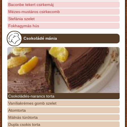
Baconbe tekert csirkemáj
Mézes-mustáros csirkecomb
Stefánia szelet
Fokhagymás hús
Csokoládé mánia
Csokoládés-narancs torta
Vaníliakrémes gomb szelet
Atomtorta
Málnás túrótorta
Dupla csokis torta