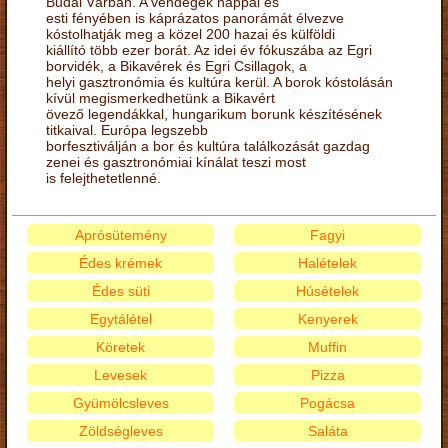
Budai Várban. A vendégek nappal és
esti fényében is káprázatos panorámát élvezve
kóstolhatják meg a közel 200 hazai és külföldi
kiállító több ezer borát. Az idei év fókuszába az Egri
borvidék, a Bikavérek és Egri Csillagok, a
helyi gasztronómia és kultúra kerül. A borok kóstolásán
kívül megismerkedhetünk a Bikavért
övező legendákkal, hungarikum borunk készítésének
titkaival. Európa legszebb
borfesztiválján a bor és kultúra találkozását gazdag
zenei és gasztronómiai kínálat teszi most
is felejthetetlenné.
Aprósütemény
Fagyi
Édes krémek
Halételek
Édes süti
Húsételek
Egytálétel
Kenyerek
Köretek
Muffin
Levesek
Pizza
Gyümölcsleves
Pogácsa
Zöldségleves
Saláta