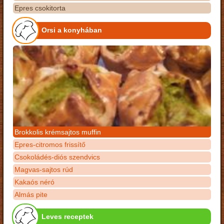
Epres csokitorta
Orsi a konyhában
Brokkolis krémsajtos muffin
Epres-citromos frissítő
Csokoládés-diós szendvics
Magvas-sajtos rúd
Kakaós néró
Almás pite
Leves receptek