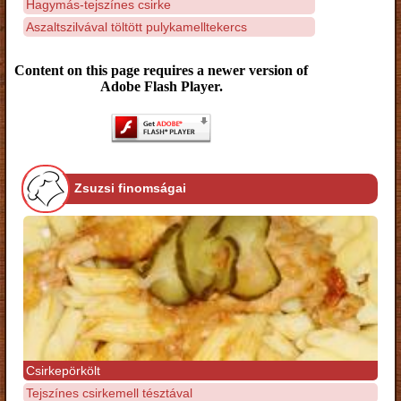
Hagymás-tejszínes csirke
Aszaltszilvával töltött pulykamelltekercs
Content on this page requires a newer version of
Adobe Flash Player.
Zsuzsi finomságai
Csirkepörkölt
Tejszínes csirkemell tésztával