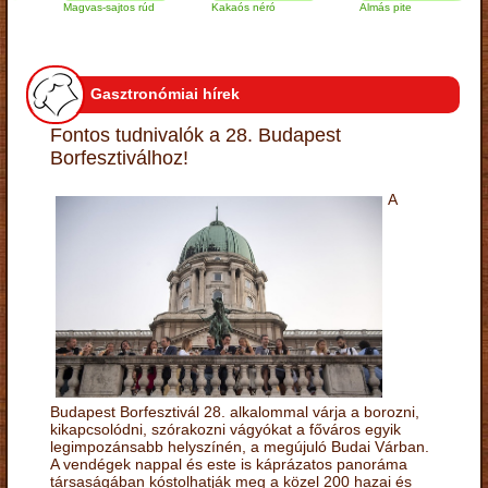
Magvas-sajtos rúd
Kakaós néró
Almás pite
Z
t
Gasztronómiai hírek
Fontos tudnivalók a 28. Budapest
Borfesztiválhoz!
A
Budapest Borfesztivál 28. alkalommal várja a borozni,
kikapcsolódni, szórakozni vágyókat a főváros egyik
legimpozánsabb helyszínén, a megújuló Budai Várban.
A vendégek nappal és este is káprázatos panoráma
társaságában kóstolhatják meg a közel 200 hazai és