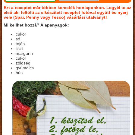
Ezt a receptet már többen keresték honlaponkon. Legyél te az
első aki feltölti az elkészített receptet fotóval együtt és nyerj
vele (Spar, Penny vagy Tesco) vásárlási utalványt!
Mi kellhet hozzá? Alapanyagok:
cukor
só
tojás
liszt
margarin
cukor
zöldség
gyümölcs
hús