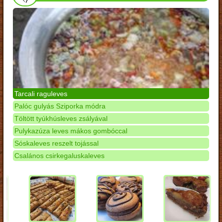
Tarcali raguleves
Palóc gulyás Sziporka módra
Töltött tyúkhúsleves zsályával
Pulykazúza leves mákos gombóccal
Sóskaleves reszelt tojással
Csalános csirkegaluskaleves