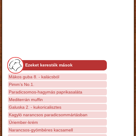
Ezeket keresték mások
Mákos guba 8. - kalácsból
Pimm’s No.1.
Paradicsomos-hagymás paprikasaláta
Mediterrán muffin
Galuska 2. - kukoricalisztes
Kagyló narancsos paradicsommártásban
Úriember-krém
Narancsos-gyömbéres kacsamell