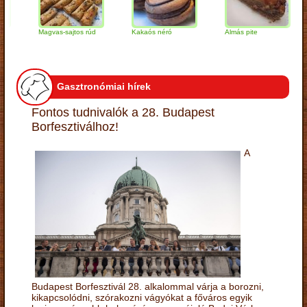
Magvas-sajtos rúd
Kakaós néró
Almás pite
Za
tú
Gasztronómiai hírek
Fontos tudnivalók a 28. Budapest
Borfesztiválhoz!
A
Budapest Borfesztivál 28. alkalommal várja a borozni,
kikapcsolódni, szórakozni vágyókat a főváros egyik