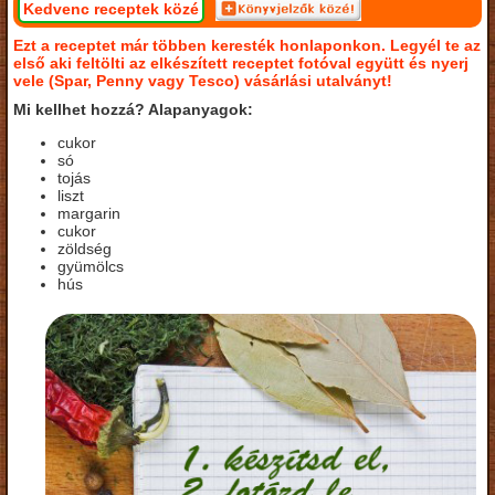
Kedvenc receptek közé
Ezt a receptet már többen keresték honlaponkon. Legyél te az
első aki feltölti az elkészített receptet fotóval együtt és nyerj
vele (Spar, Penny vagy Tesco) vásárlási utalványt!
Mi kellhet hozzá? Alapanyagok:
cukor
só
tojás
liszt
margarin
cukor
zöldség
gyümölcs
hús