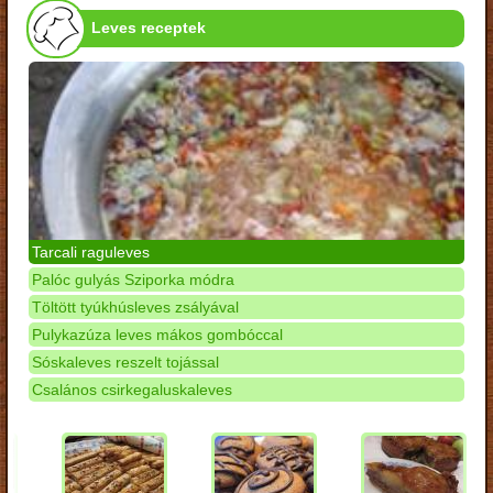
Leves receptek
Tarcali raguleves
Palóc gulyás Sziporka módra
Töltött tyúkhúsleves zsályával
Pulykazúza leves mákos gombóccal
Sóskaleves reszelt tojással
Csalános csirkegaluskaleves