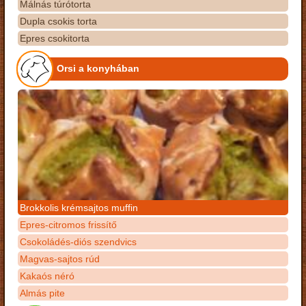
Málnás túrótorta
Dupla csokis torta
Epres csokitorta
Orsi a konyhában
Brokkolis krémsajtos muffin
Epres-citromos frissítő
Csokoládés-diós szendvics
Magvas-sajtos rúd
Kakaós néró
Almás pite