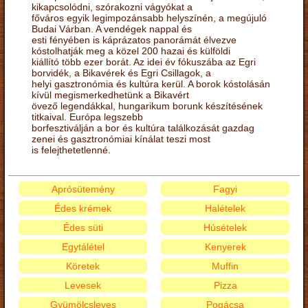
kikapcsolódni, szórakozni vágyókat a
főváros egyik legimpozánsabb helyszínén, a megújuló
Budai Várban. A vendégek nappal és
esti fényében is káprázatos panorámát élvezve
kóstolhatják meg a közel 200 hazai és külföldi
kiállító több ezer borát. Az idei év fókuszába az Egri
borvidék, a Bikavérek és Egri Csillagok, a
helyi gasztronómia és kultúra kerül. A borok kóstolásán
kívül megismerkedhetünk a Bikavért
övező legendákkal, hungarikum borunk készítésének
titkaival. Európa legszebb
borfesztiválján a bor és kultúra találkozását gazdag
zenei és gasztronómiai kínálat teszi most
is felejthetetlenné.
Aprósütemény
Fagyi
Édes krémek
Halételek
Édes süti
Húsételek
Egytálétel
Kenyerek
Köretek
Muffin
Levesek
Pizza
Gyümölcsleves
Pogácsa