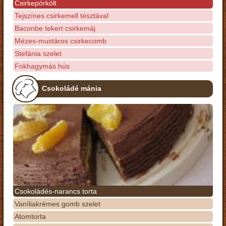
Csirkepörkölt
Tejszínes csirkemell tésztával
Baconbe tekert csirkemáj
Mézes-mustáros csirkecomb
Stefánia szelet
Fokhagymás hús
Csokoládé mánia
Csokoládés-narancs torta
Vaníliakrémes gomb szelet
Atomtorta