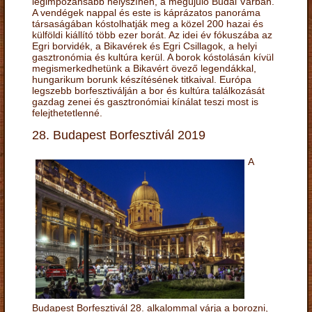
legimpozánsabb helyszínén, a megújuló Budai Várban.
A vendégek nappal és este is káprázatos panoráma
társaságában kóstolhatják meg a közel 200 hazai és
külföldi kiállító több ezer borát. Az idei év fókuszába az
Egri borvidék, a Bikavérek és Egri Csillagok, a helyi
gasztronómia és kultúra kerül. A borok kóstolásán kívül
megismerkedhetünk a Bikavért övező legendákkal,
hungarikum borunk készítésének titkaival. Európa
legszebb borfesztiválján a bor és kultúra találkozását
gazdag zenei és gasztronómiai kínálat teszi most is
felejthetetlenné.
28. Budapest Borfesztivál 2019
A
Budapest Borfesztivál 28. alkalommal várja a borozni,