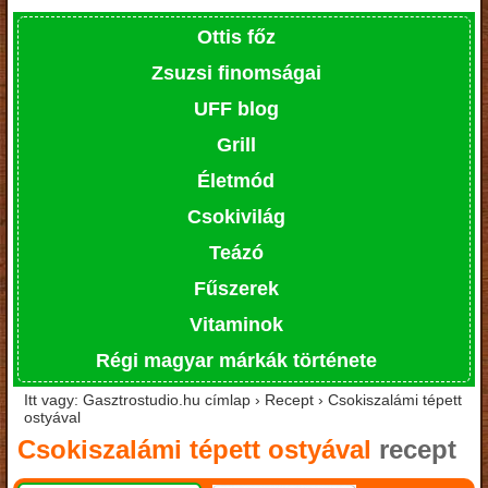
Ottis főz
Zsuzsi finomságai
UFF blog
Grill
Életmód
Csokivilág
Teázó
Fűszerek
Vitaminok
Régi magyar márkák története
Itt vagy: Gasztrostudio.hu címlap › Recept › Csokiszalámi tépett
ostyával
Csokiszalámi tépett ostyával
recept