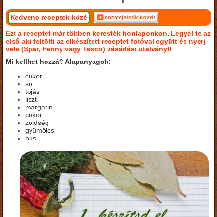
Kedvenc receptek közé
Ezt a receptet már többen keresték honlaponkon. Legyél te az
első aki feltölti az elkészített receptet fotóval együtt és nyerj
vele (Spar, Penny vagy Tesco) vásárlási utalványt!
Mi kellhet hozzá? Alapanyagok:
cukor
só
tojás
liszt
margarin
cukor
zöldség
gyümölcs
hús