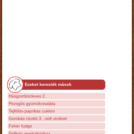
Ezeket keresték mások
Húsgombócleves 2.
Pezsgős gyümölcssaláta
Tejfölös-paprikás cukkini
Gombás rizottó 3. -sült virslivel
Fehér fudge
Grillpác marhahúshoz