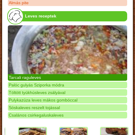
Almás pite
Leves receptek
Tarcali raguleves
Palóc gulyás Sziporka módra
Töltött tyúkhúsleves zsályával
Pulykazúza leves mákos gombóccal
Sóskaleves reszelt tojással
Csalános csirkegaluskaleves