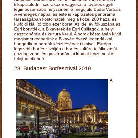
kikapcsolódni, szórakozni vágyókat a főváros egyik
legimpozánsabb helyszínén, a megújuló Budai Várban.
A vendégek nappal és este is káprázatos panoráma
társaságában kóstolhatják meg a közel 200 hazai és
külföldi kiállító több ezer borát. Az idei év fókuszába az
Egri borvidék, a Bikavérek és Egri Csillagok, a helyi
gasztronómia és kultúra kerül. A borok kóstolásán kívül
megismerkedhetünk a Bikavért övező legendákkal,
hungarikum borunk készítésének titkaival. Európa
legszebb borfesztiválján a bor és kultúra találkozását
gazdag zenei és gasztronómiai kínálat teszi most is
felejthetetlenné.
28. Budapest Borfesztivál 2019
A