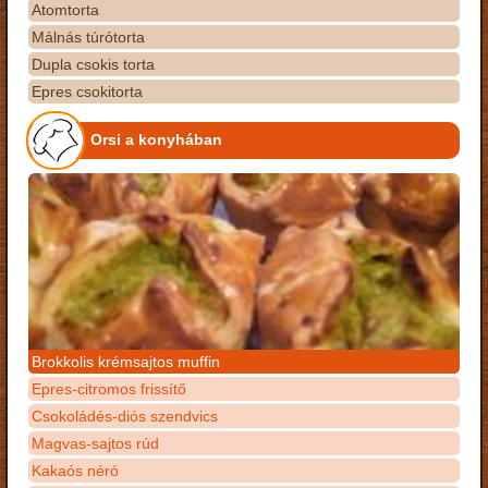
Atomtorta
Málnás túrótorta
Dupla csokis torta
Epres csokitorta
Orsi a konyhában
Brokkolis krémsajtos muffin
Epres-citromos frissítő
Csokoládés-diós szendvics
Magvas-sajtos rúd
Kakaós néró