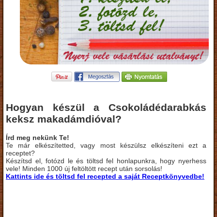
Hogyan készül a Csokoládédarabkás
keksz makadámdióval?
Írd meg nekünk Te!
Te már elkészítetted, vagy most készülsz elkészíteni ezt a
receptet?
Készítsd el, fotózd le és töltsd fel honlapunkra, hogy nyerhess
vele! Minden 1000 új feltöltött recept után sorsolás!
Kattints ide és töltsd fel recepted a saját Receptkönyvedbe!