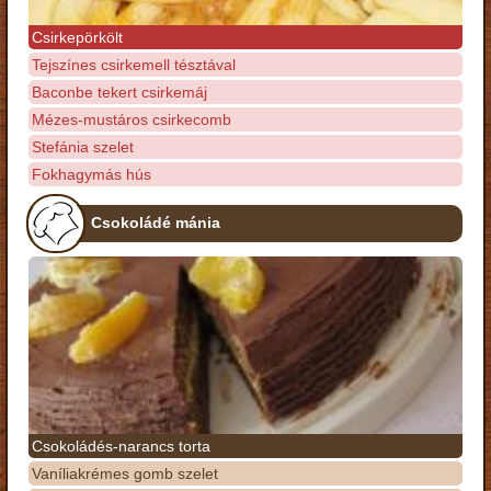
Csirkepörkölt
Tejszínes csirkemell tésztával
Baconbe tekert csirkemáj
Mézes-mustáros csirkecomb
Stefánia szelet
Fokhagymás hús
Csokoládé mánia
Csokoládés-narancs torta
Vaníliakrémes gomb szelet