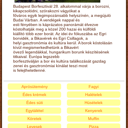
Budapest Borfesztivál 28. alkalommal várja a borozni,
kikapcsolódni, szórakozni vágyókat a
főváros egyik legimpozánsabb helyszínén, a megújuló
Budai Várban. A vendégek nappal és
esti fényében is káprázatos panorámát élvezve
kóstolhatják meg a közel 200 hazai és külföldi
kiállító több ezer borát. Az idei év fókuszába az Egri
borvidék, a Bikavérek és Egri Csillagok, a
helyi gasztronómia és kultúra kerül. A borok kóstolásán
kívül megismerkedhetünk a Bikavért
övező legendákkal, hungarikum borunk készítésének
titkaival. Európa legszebb
borfesztiválján a bor és kultúra találkozását gazdag
zenei és gasztronómiai kínálat teszi most
is felejthetetlenné.
Aprósütemény
Fagyi
Édes krémek
Halételek
Édes süti
Húsételek
Egytálétel
Kenyerek
Köretek
Muffin
Levesek
Pizza