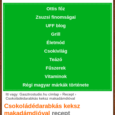
Ottis főz
Zsuzsi finomságai
UFF blog
Grill
Életmód
Csokivilág
Teázó
Fűszerek
Vitaminok
Régi magyar márkák története
Itt vagy: Gasztrostudio.hu címlap › Recept ›
Csokoládédarabkás keksz makadámdióval
Csokoládédarabkás keksz
makadámdióval
recept