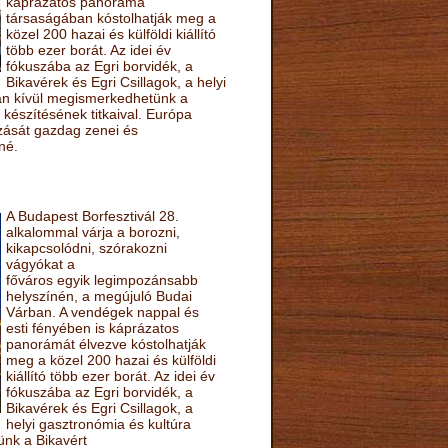
káprázatos panoráma
társaságában kóstolhatják meg a
közel 200 hazai és külföldi kiállító
több ezer borát. Az idei év
fókuszába az Egri borvidék, a
Bikavérek és Egri Csillagok, a helyi
sán kívül megismerkedhetünk a
készítésének titkaival. Európa
ozását gazdag zenei és
né.
A Budapest Borfesztivál 28.
alkalommal várja a borozni,
kikapcsolódni, szórakozni
vágyókat a
főváros egyik legimpozánsabb
helyszínén, a megújuló Budai
Várban. A vendégek nappal és
esti fényében is káprázatos
panorámát élvezve kóstolhatják
meg a közel 200 hazai és külföldi
kiállító több ezer borát. Az idei év
fókuszába az Egri borvidék, a
Bikavérek és Egri Csillagok, a
helyi gasztronómia és kultúra
ünk a Bikavért