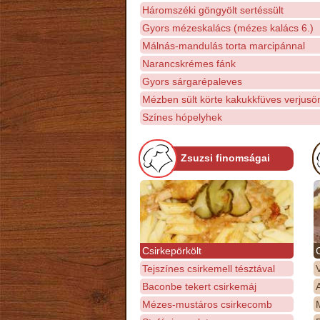
Háromszéki göngyölt sertéssült
Gyors mézeskalács (mézes kalács 6.)
Málnás-mandulás torta marcipánnal
Narancskrémes fánk
Gyors sárgarépaleves
Mézben sült körte kakukkfüves verjusön
Színes hópelyhek
Zsuzsi finomságai
Csirkepörkölt
Tejszínes csirkemell tésztával
Baconbe tekert csirkemáj
Mézes-mustáros csirkecomb
M