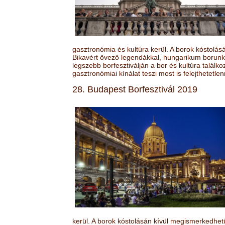
gasztronómia és kultúra kerül. A borok kóstolá
Bikavért övező legendákkal, hungarikum borunk 
legszebb borfesztiválján a bor és kultúra találk
gasztronómiai kínálat teszi most is felejthetetlen
28. Budapest Borfesztivál 2019
kerül. A borok kóstolásán kívül megismerkedhet