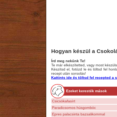
Hogyan készül a Csokolá
Írd meg nekünk Te!
Te már elkészítetted, vagy most készülsz
Készítsd el, fotózd le és töltsd fel ho
recept után sorsolás!
Kattints ide és töltsd fel recepted 
Ezeket keresték mások
Csicsókafasírt
Paradicsomos húsgombóc
Epres palacsinta bazsalikommal