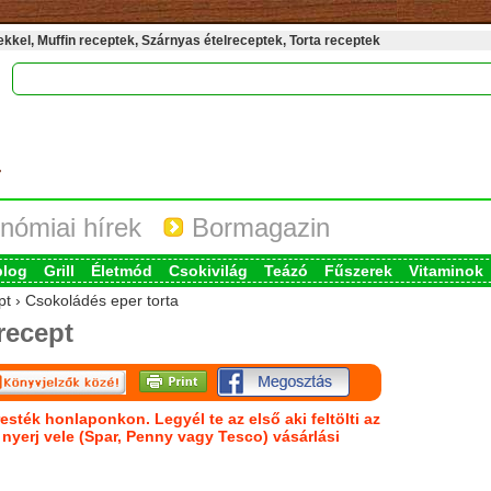
kel, Muffin receptek, Szárnyas ételreceptek, Torta receptek
nómiai hírek
Bormagazin
blog
Grill
Életmód
Csokivilág
Teázó
Fűszerek
Vitaminok
pt › Csokoládés eper torta
recept
esték honlaponkon. Legyél te az első aki feltölti az
s nyerj vele (Spar, Penny vagy Tesco) vásárlási