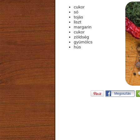
cukor
só
tojás
liszt
margarin
cukor
zöldség
gyümölcs
hús