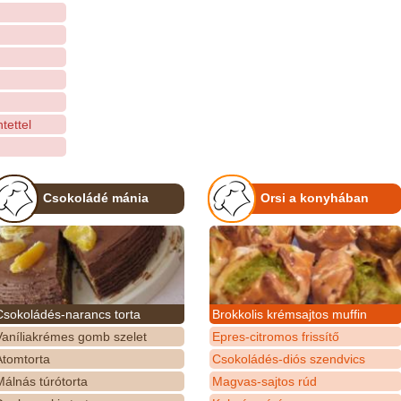
tettel
Csokoládé mánia
Orsi a konyhában
Csokoládés-narancs torta
Brokkolis krémsajtos muffin
Vaníliakrémes gomb szelet
Epres-citromos frissítő
Atomtorta
Csokoládés-diós szendvics
álnás túrótorta
Magvas-sajtos rúd