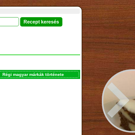
Régi magyar márkák története