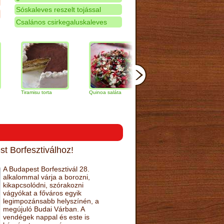
Sóskaleves reszelt tojással
Csalános csirkegaluskaleves
iramisu torta
Quinoa saláta
Mandulás kifli
Csokolád
narancs t
t Borfesztiválhoz!
A Budapest Borfesztivál 28.
alkalommal várja a borozni,
kikapcsolódni, szórakozni
vágyókat a főváros egyik
legimpozánsabb helyszínén, a
megújuló Budai Várban. A
vendégek nappal és este is