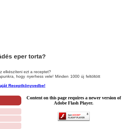
dés eper torta?
 elkészíteni ezt a receptet?
nlapunkra, hogy nyerhess vele! Minden 1000 új feltöltött
a saját Receptkönyvedbe!
Content on this page requires a newer version of
Adobe Flash Player.