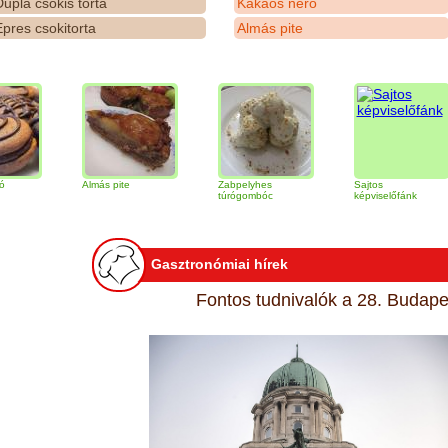
upla csokis torta
Kakaós néró
pres csokitorta
Almás pite
Almás pite
Zabpelyhes
Sajtos
T
túrógombóc
képviselőfánk
Gasztronómiai hírek
Fontos tudnivalók a 28. Budapes