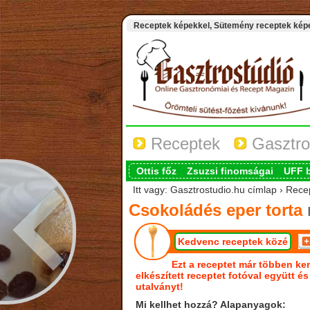
Receptek képekkel, Sütemény receptek képek
Receptek
Gasztro
Ottis főz
Zsuzsi finomságai
UFF 
Itt vagy: Gasztrostudio.hu címlap › Rece
Csokoládés eper torta
Kedvenc receptek közé
Ezt a receptet már többen ker
elkészített receptet fotóval együtt é
utalványt!
Mi kellhet hozzá? Alapanyagok: