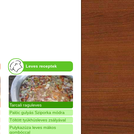
Leves receptek
Tarcali raguleves
Palóc gulyás Sziporka módra
Töltött tyúkhúsleves zsályával
Pulykazúza leves mákos
gombóccal