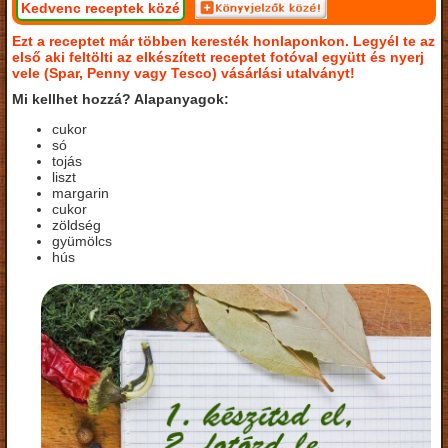
Kedvenc receptek közé
Ezt a receptet már többen keresték honlaponkon. Legyél te az
első aki feltölti az elkészített receptet fotóval együtt és nyerj
vele (Spar, Penny vagy Tesco) vásárlási utalványt!
Mi kellhet hozzá? Alapanyagok:
cukor
só
tojás
liszt
margarin
cukor
zöldség
gyümölcs
hús