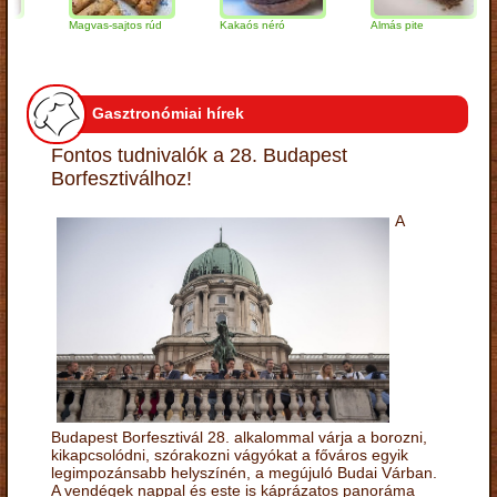
Magvas-sajtos rúd
Kakaós néró
Almás pite
Gasztronómiai hírek
Fontos tudnivalók a 28. Budapest
Borfesztiválhoz!
A
Budapest Borfesztivál 28. alkalommal várja a borozni,
kikapcsolódni, szórakozni vágyókat a főváros egyik
legimpozánsabb helyszínén, a megújuló Budai Várban.
A vendégek nappal és este is káprázatos panoráma