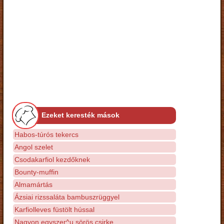
Ezeket keresték mások
Habos-túrós tekercs
Angol szelet
Csodakarfiol kezdőknek
Bounty-muffin
Almamártás
Ázsiai rizssaláta bambuszrüggyel
Karfiolleves füstölt hússal
Nagyon egyszer^u sörös csirke