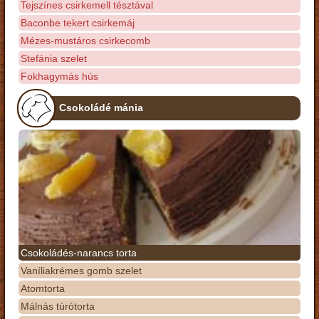
Tejszínes csirkemell tésztával
Baconbe tekert csirkemáj
Mézes-mustáros csirkecomb
Stefánia szelet
Fokhagymás hús
Csokoládé mánia
Csokoládés-narancs torta
Vaníliakrémes gomb szelet
Atomtorta
Málnás túrótorta