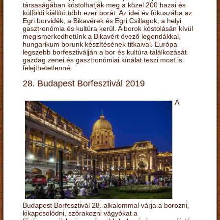
társaságában kóstolhatják meg a közel 200 hazai és
külföldi kiállító több ezer borát. Az idei év fókuszába az
Egri borvidék, a Bikavérek és Egri Csillagok, a helyi
gasztronómia és kultúra kerül. A borok kóstolásán kívül
megismerkedhetünk a Bikavért övező legendákkal,
hungarikum borunk készítésének titkaival. Európa
legszebb borfesztiválján a bor és kultúra találkozását
gazdag zenei és gasztronómiai kínálat teszi most is
felejthetetlenné.
28. Budapest Borfesztivál 2019
A
Budapest Borfesztivál 28. alkalommal várja a borozni,
kikapcsolódni, szórakozni vágyókat a