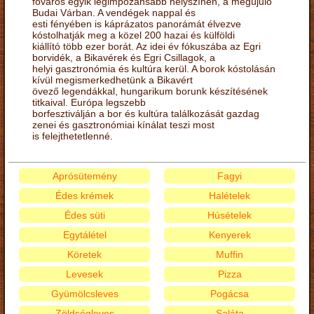
főváros egyik legimpozánsabb helyszínén, a megújuló
Budai Várban. A vendégek nappal és
esti fényében is káprázatos panorámát élvezve
kóstolhatják meg a közel 200 hazai és külföldi
kiállító több ezer borát. Az idei év fókuszába az Egri
borvidék, a Bikavérek és Egri Csillagok, a
helyi gasztronómia és kultúra kerül. A borok kóstolásán
kívül megismerkedhetünk a Bikavért
övező legendákkal, hungarikum borunk készítésének
titkaival. Európa legszebb
borfesztiválján a bor és kultúra találkozását gazdag
zenei és gasztronómiai kínálat teszi most
is felejthetetlenné.
Aprósütemény
Fagyi
Édes krémek
Halételek
Édes süti
Húsételek
Egytálétel
Kenyerek
Köretek
Muffin
Levesek
Pizza
Gyümölcsleves
Pogácsa
Zöldségleves
Saláta