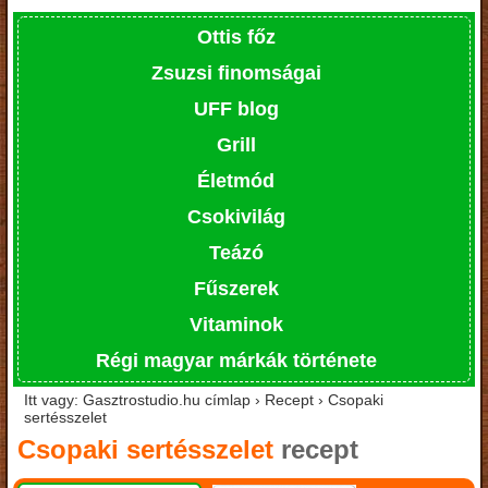
Ottis főz
Zsuzsi finomságai
UFF blog
Grill
Életmód
Csokivilág
Teázó
Fűszerek
Vitaminok
Régi magyar márkák története
Itt vagy: Gasztrostudio.hu címlap › Recept › Csopaki
sertésszelet
Csopaki sertésszelet
recept