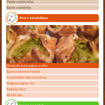
Dupla csokis torta
Epres csokitorta
Orsi a konyhában
Brokkolis krémsajtos muffin
Epres-citromos frissítő
Csokoládés-diós szendvics
Magvas-sajtos rúd
Kakaós néró
Almás pite