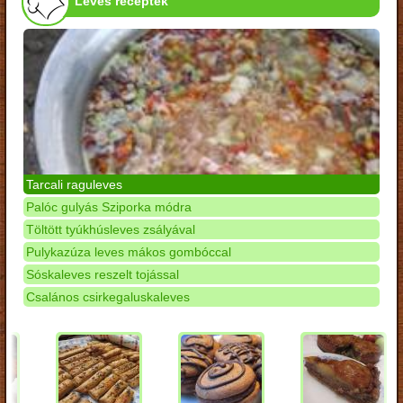
Leves receptek
Tarcali raguleves
Palóc gulyás Sziporka módra
Töltött tyúkhúsleves zsályával
Pulykazúza leves mákos gombóccal
Sóskaleves reszelt tojással
Csalános csirkegaluskaleves