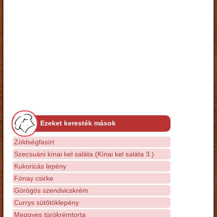
Ezeket keresték mások
Zöldségfasírt
Szecsuáni kínai kel saláta (Kínai kel saláta 3.)
Kukoricás lepény
Fónay csirke
Görögös szendvicskrém
Currys sütőtöklepény
Meggyes túrókrémtorta