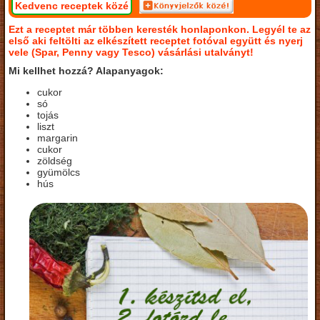
Kedvenc receptek közé
Ezt a receptet már többen keresték honlaponkon. Legyél te az
első aki feltölti az elkészített receptet fotóval együtt és nyerj
vele (Spar, Penny vagy Tesco) vásárlási utalványt!
Mi kellhet hozzá? Alapanyagok:
cukor
só
tojás
liszt
margarin
cukor
zöldség
gyümölcs
hús