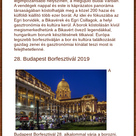
legimpozánsabb helyszínén, a megújuló Budai Várban.
A vendégek nappal és este is káprázatos panoráma
társaságában kóstolhatják meg a közel 200 hazai és
külföldi kiállító több ezer borát. Az idei év fókuszába az
Egri borvidék, a Bikavérek és Egri Csillagok, a helyi
gasztronómia és kultúra kerül. A borok kóstolásán kívül
megismerkedhetünk a Bikavért övező legendákkal,
hungarikum borunk készítésének titkaival. Európa
legszebb borfesztiválján a bor és kultúra találkozását
gazdag zenei és gasztronómiai kínálat teszi most is
felejthetetlenné.
28. Budapest Borfesztivál 2019
A
Budapest Borfesztivál 28. alkalommal várja a borozni,