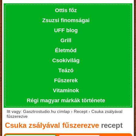
Ottis főz
Zsuzsi finomságai
UFF blog
Grill
Életmód
Csokivilág
Teázó
Fűszerek
Vitaminok
Régi magyar márkák története
Itt vagy: Gasztrostudio.hu címlap › Recept › Csuka zsályával
fűszerezve
Csuka zsályával fűszerezve
recept