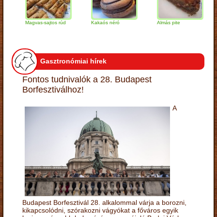
Magvas-sajtos rúd
Kakaós néró
Almás pite
Zab
túr
Gasztronómiai hírek
Fontos tudnivalók a 28. Budapest
Borfesztiválhoz!
A
Budapest Borfesztivál 28. alkalommal várja a borozni,
kikapcsolódni, szórakozni vágyókat a főváros egyik