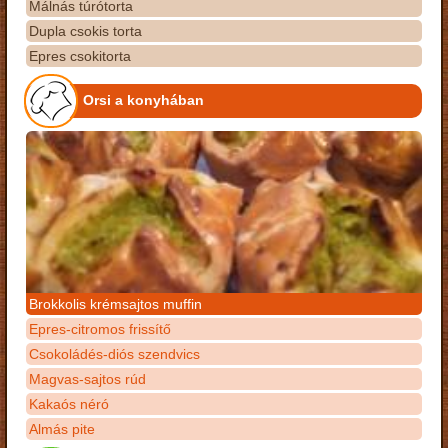
Málnás túrótorta
Dupla csokis torta
Epres csokitorta
Orsi a konyhában
Brokkolis krémsajtos muffin
Epres-citromos frissítő
Csokoládés-diós szendvics
Magvas-sajtos rúd
Kakaós néró
Almás pite