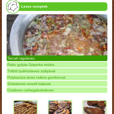
Leves receptek
Tarcali raguleves
Palóc gulyás Sziporka módra
Töltött tyúkhúsleves zsályával
Pulykazúza leves mákos gombóccal
Sóskaleves reszelt tojással
Csalános csirkegaluskaleves