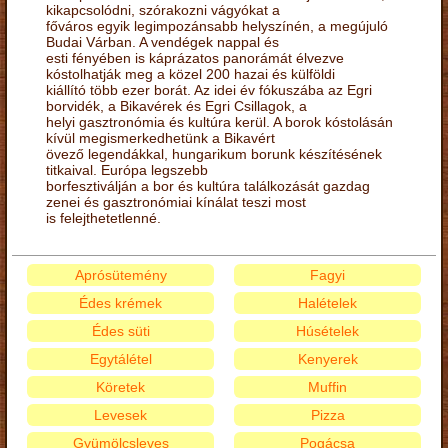
kikapcsolódni, szórakozni vágyókat a
főváros egyik legimpozánsabb helyszínén, a megújuló
Budai Várban. A vendégek nappal és
esti fényében is káprázatos panorámát élvezve
kóstolhatják meg a közel 200 hazai és külföldi
kiállító több ezer borát. Az idei év fókuszába az Egri
borvidék, a Bikavérek és Egri Csillagok, a
helyi gasztronómia és kultúra kerül. A borok kóstolásán
kívül megismerkedhetünk a Bikavért
övező legendákkal, hungarikum borunk készítésének
titkaival. Európa legszebb
borfesztiválján a bor és kultúra találkozását gazdag
zenei és gasztronómiai kínálat teszi most
is felejthetetlenné.
Aprósütemény
Fagyi
Édes krémek
Halételek
Édes süti
Húsételek
Egytálétel
Kenyerek
Köretek
Muffin
Levesek
Pizza
Gyümölcsleves
Pogácsa