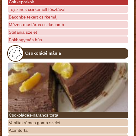
Csirkepörkölt
Tejszínes csirkemell tésztával
Baconbe tekert csirkemáj
Mézes-mustáros csirkecomb
Stefánia szelet
Fokhagymás hús
Csokoládé mánia
Csokoládés-narancs torta
Vaníliakrémes gomb szelet
Atomtorta