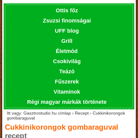
Ottis főz
Zsuzsi finomságai
UFF blog
Grill
Életmód
Csokivilág
Teázó
Fűszerek
Vitaminok
Régi magyar márkák története
Itt vagy: Gasztrostudio.hu címlap › Recept › Cukkinikorongok
gombaraguval
Cukkinikorongok gombaraguval
recept