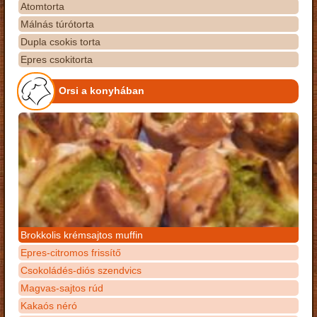
Atomtorta
Málnás túrótorta
Dupla csokis torta
Epres csokitorta
Orsi a konyhában
Brokkolis krémsajtos muffin
Epres-citromos frissítő
Csokoládés-diós szendvics
Magvas-sajtos rúd
Kakaós néró