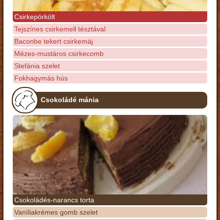
Csirkepörkölt
Tejszínes csirkemell tésztával
Baconbe tekert csirkemáj
Mézes-mustáros csirkecomb
Stefánia szelet
Fokhagymás hús
Csokoládé mánia
Csokoládés-narancs torta
Vaníliakrémes gomb szelet