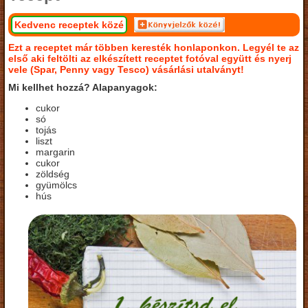
Kedvenc receptek közé
Ezt a receptet már többen keresték honlaponkon. Legyél te az
első aki feltölti az elkészített receptet fotóval együtt és nyerj
vele (Spar, Penny vagy Tesco) vásárlási utalványt!
Mi kellhet hozzá? Alapanyagok:
cukor
só
tojás
liszt
margarin
cukor
zöldség
gyümölcs
hús