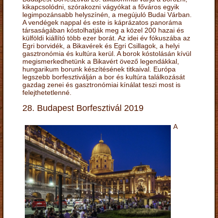
kikapcsolódni, szórakozni vágyókat a főváros egyik
legimpozánsabb helyszínén, a megújuló Budai Várban.
A vendégek nappal és este is káprázatos panoráma
társaságában kóstolhatják meg a közel 200 hazai és
külföldi kiállító több ezer borát. Az idei év fókuszába az
Egri borvidék, a Bikavérek és Egri Csillagok, a helyi
gasztronómia és kultúra kerül. A borok kóstolásán kívül
megismerkedhetünk a Bikavért övező legendákkal,
hungarikum borunk készítésének titkaival. Európa
legszebb borfesztiválján a bor és kultúra találkozását
gazdag zenei és gasztronómiai kínálat teszi most is
felejthetetlenné.
28. Budapest Borfesztivál 2019
A