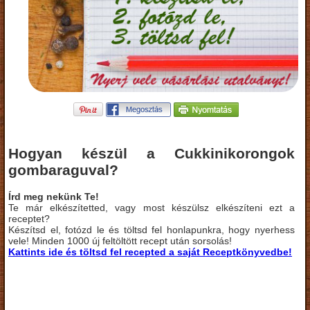
Hogyan készül a Cukkinikorongok
gombaraguval?
Írd meg nekünk Te!
Te már elkészítetted, vagy most készülsz elkészíteni ezt a
receptet?
Készítsd el, fotózd le és töltsd fel honlapunkra, hogy nyerhess
vele! Minden 1000 új feltöltött recept után sorsolás!
Kattints ide és töltsd fel recepted a saját Receptkönyvedbe!