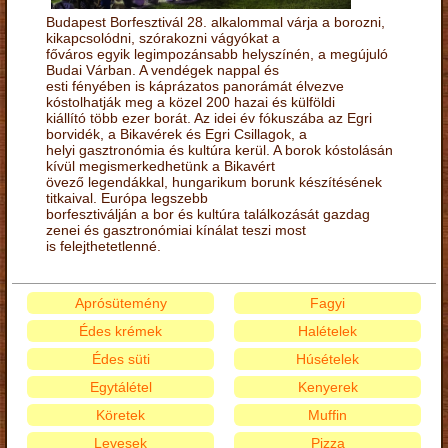
Budapest Borfesztivál 28. alkalommal várja a borozni,
kikapcsolódni, szórakozni vágyókat a
főváros egyik legimpozánsabb helyszínén, a megújuló
Budai Várban. A vendégek nappal és
esti fényében is káprázatos panorámát élvezve
kóstolhatják meg a közel 200 hazai és külföldi
kiállító több ezer borát. Az idei év fókuszába az Egri
borvidék, a Bikavérek és Egri Csillagok, a
helyi gasztronómia és kultúra kerül. A borok kóstolásán
kívül megismerkedhetünk a Bikavért
övező legendákkal, hungarikum borunk készítésének
titkaival. Európa legszebb
borfesztiválján a bor és kultúra találkozását gazdag
zenei és gasztronómiai kínálat teszi most
is felejthetetlenné.
Aprósütemény
Fagyi
Édes krémek
Halételek
Édes süti
Húsételek
Egytálétel
Kenyerek
Köretek
Muffin
Levesek
Pizza