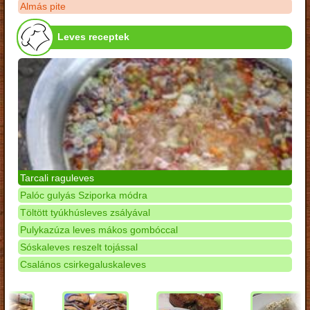
Almás pite
Leves receptek
Tarcali raguleves
Palóc gulyás Sziporka módra
Töltött tyúkhúsleves zsályával
Pulykazúza leves mákos gombóccal
Sóskaleves reszelt tojással
Csalános csirkegaluskaleves