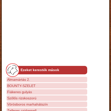
Ezeket keresték mások
Almamártás 2.
BOUNTY-SZELET
Fiákeres gulyás
Szőlős rizskoszorú
Vörösboros marhahátszín
Zelleres csirkemell