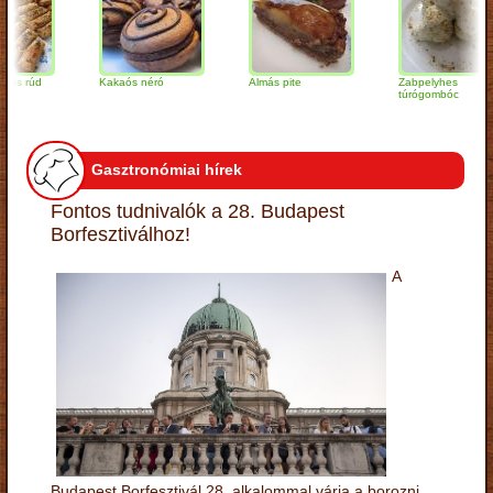
rúd
Kakaós néró
Almás pite
Zabpelyhes
túrógombóc
Gasztronómiai hírek
Fontos tudnivalók a 28. Budapest
Borfesztiválhoz!
A
Budapest Borfesztivál 28. alkalommal várja a borozni,