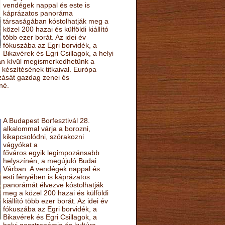
vendégek nappal és este is
káprázatos panoráma
társaságában kóstolhatják meg a
közel 200 hazai és külföldi kiállító
több ezer borát. Az idei év
fókuszába az Egri borvidék, a
Bikavérek és Egri Csillagok, a helyi
sán kívül megismerkedhetünk a
készítésének titkaival. Európa
ozását gazdag zenei és
né.
A Budapest Borfesztivál 28.
alkalommal várja a borozni,
kikapcsolódni, szórakozni
vágyókat a
főváros egyik legimpozánsabb
helyszínén, a megújuló Budai
Várban. A vendégek nappal és
esti fényében is káprázatos
panorámát élvezve kóstolhatják
meg a közel 200 hazai és külföldi
kiállító több ezer borát. Az idei év
fókuszába az Egri borvidék, a
Bikavérek és Egri Csillagok, a
helyi gasztronómia és kultúra