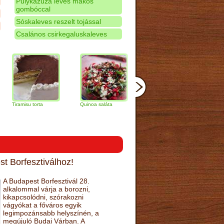
Pulykazúza leves mákos
gombóccal
Sóskaleves reszelt tojással
Csalános csirkegaluskaleves
isu torta
Quinoa saláta
Mandulás kifli
Csokoládés-
narancs torta
t Borfesztiválhoz!
A Budapest Borfesztivál 28.
alkalommal várja a borozni,
kikapcsolódni, szórakozni
vágyókat a főváros egyik
legimpozánsabb helyszínén, a
megújuló Budai Várban. A