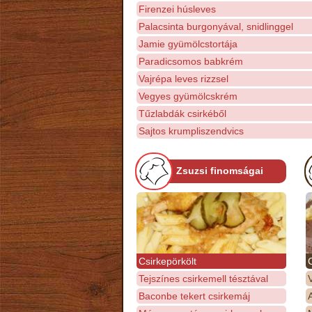
Firenzei húsleves
Palacsinta burgonyával, snidlinggel
Jamie gyümölcstortája
Paradicsomos babkrém
Vajrépa leves rizzsel
Vegyes gyümölcskrém
Tűzlabdák csirkéből
Sajtos krumpliszendvics
Zsuzsi finomságai
Csirkepörkölt
Tejszínes csirkemell tésztával
Baconbe tekert csirkemáj