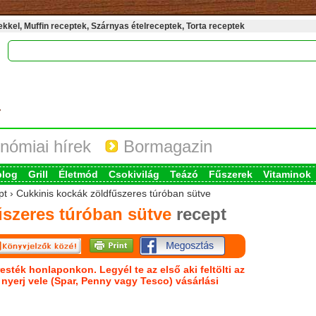
kel, Muffin receptek, Szárnyas ételreceptek, Torta receptek
nómiai hírek
Bormagazin
blog
Grill
Életmód
Csokivilág
Teázó
Fűszerek
Vitaminok
pt › Cukkinis kockák zöldfűszeres túróban sütve
űszeres túróban sütve
recept
esték honlaponkon. Legyél te az első aki feltölti az
s nyerj vele (Spar, Penny vagy Tesco) vásárlási