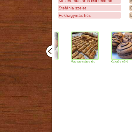
Mézes-mustáros csirkecomb
M
Stefánia szelet
D
Fokhagymás hús
E
Csokoládés-diós
Magvas-sajtos rúd
Kakaós néró
szendvics