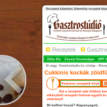
Receptek képekkel, Sütemény receptek képek
Receptek
Gasztro
Ottis főz
Zsuzsi finomságai
UFF 
Itt vagy: Gasztrostudio.hu címlap › Rece
Cukkinis kockák zöldf
Kedvenc receptek közé
Ezt a receptet már többen ker
elkészített receptet fotóval együtt é
utalványt!
Mi kellhet hozzá? Alapanyagok: