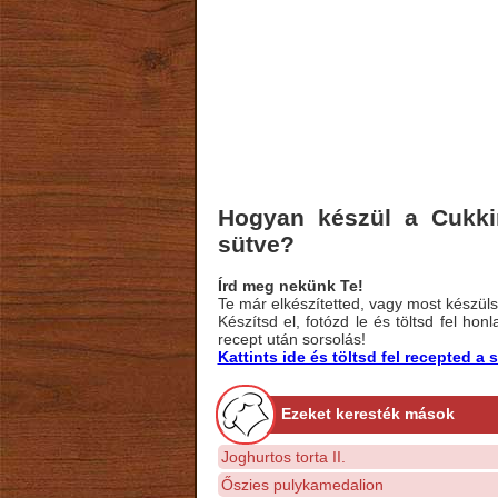
Hogyan készül a Cukki
sütve?
Írd meg nekünk Te!
Te már elkészítetted, vagy most készülsz
Készítsd el, fotózd le és töltsd fel ho
recept után sorsolás!
Kattints ide és töltsd fel recepted 
Ezeket keresték mások
Joghurtos torta II.
Őszies pulykamedalion