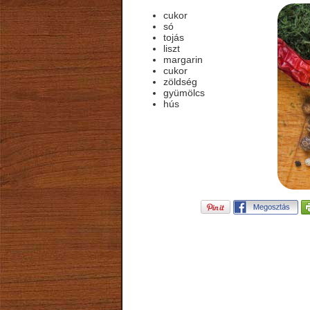
cukor
só
tojás
liszt
margarin
cukor
zöldség
gyümölcs
hús