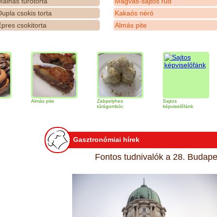
álnás túrótorta
Magvas-sajtos rúd
upla csokis torta
Kakaós néró
pres csokitorta
Almás pite
Almás pite
Zabpelyhes
Sajtos
Tiram
túrógombóc
képviselőfánk
Gasztronómiai hírek
Fontos tudnivalók a 28. Budapes