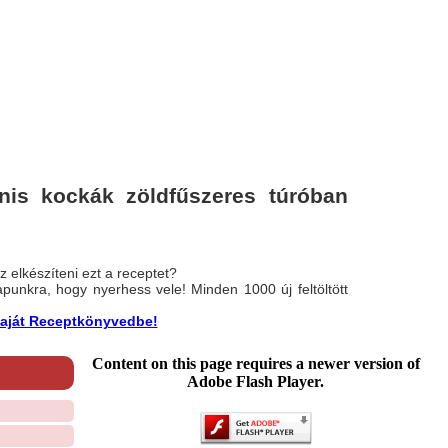
nis kockák zöldfűszeres túróban
 elkészíteni ezt a receptet?
nlapunkra, hogy nyerhess vele! Minden 1000 új feltöltött
a saját Receptkönyvedbe!
Content on this page requires a newer version of
Adobe Flash Player.