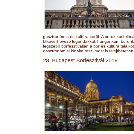
gasztronómia és kultúra kerül. A borok kóstolá
Bikavért övező legendákkal, hungarikum borunk 
legszebb borfesztiválján a bor és kultúra találk
gasztronómiai kínálat teszi most is felejthetetlen
28. Budapest Borfesztivál 2019