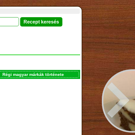
Régi magyar márkák története