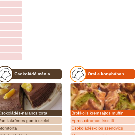
Csokoládé mánia
Orsi a konyhában
Csokoládés-narancs torta
Brokkolis krémsajtos muffin
Vaníliakrémes gomb szelet
Epres-citromos frissítő
Atomtorta
Csokoládés-diós szendvics