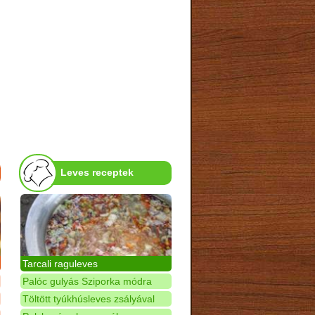
Leves receptek
Tarcali raguleves
Palóc gulyás Sziporka módra
Töltött tyúkhúsleves zsályával