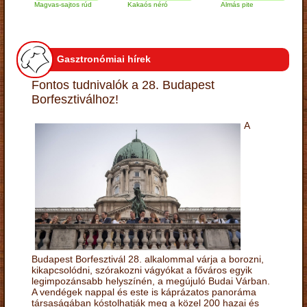
Magvas-sajtos rúd
Kakaós néró
Almás pite
Zab
túr
Gasztronómiai hírek
Fontos tudnivalók a 28. Budapest
Borfesztiválhoz!
A
Budapest Borfesztivál 28. alkalommal várja a borozni,
kikapcsolódni, szórakozni vágyókat a főváros egyik
legimpozánsabb helyszínén, a megújuló Budai Várban.
A vendégek nappal és este is káprázatos panoráma
társaságában kóstolhatják meg a közel 200 hazai és