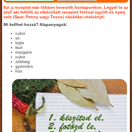
Ezt a receptet már többen keresték honlaponkon. Legyél te az
első aki feltölti az elkészített receptet fotóval együtt és nyerj
vele (Spar, Penny vagy Tesco) vásárlási utalványt!
Mi kellhet hozzá? Alapanyagok:
cukor
só
tojás
liszt
margarin
cukor
zöldség
gyümölcs
hús