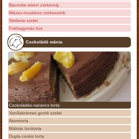
Baconbe tekert csirkemáj
Mézes-mustáros csirkecomb
Stefánia szelet
Fokhagymás hús
Csokoládé mánia
Csokoládés-narancs torta
Vaníliakrémes gomb szelet
Atomtorta
Málnás túrótorta
Dupla csokis torta