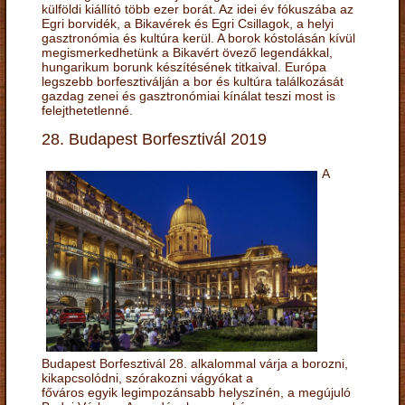
külföldi kiállító több ezer borát. Az idei év fókuszába az
Egri borvidék, a Bikavérek és Egri Csillagok, a helyi
gasztronómia és kultúra kerül. A borok kóstolásán kívül
megismerkedhetünk a Bikavért övező legendákkal,
hungarikum borunk készítésének titkaival. Európa
legszebb borfesztiválján a bor és kultúra találkozását
gazdag zenei és gasztronómiai kínálat teszi most is
felejthetetlenné.
28. Budapest Borfesztivál 2019
A
Budapest Borfesztivál 28. alkalommal várja a borozni,
kikapcsolódni, szórakozni vágyókat a
főváros egyik legimpozánsabb helyszínén, a megújuló