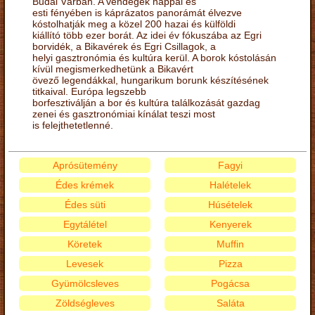
Budai Várban. A vendégek nappal és
esti fényében is káprázatos panorámát élvezve
kóstolhatják meg a közel 200 hazai és külföldi
kiállító több ezer borát. Az idei év fókuszába az Egri
borvidék, a Bikavérek és Egri Csillagok, a
helyi gasztronómia és kultúra kerül. A borok kóstolásán
kívül megismerkedhetünk a Bikavért
övező legendákkal, hungarikum borunk készítésének
titkaival. Európa legszebb
borfesztiválján a bor és kultúra találkozását gazdag
zenei és gasztronómiai kínálat teszi most
is felejthetetlenné.
Aprósütemény
Fagyi
Édes krémek
Halételek
Édes süti
Húsételek
Egytálétel
Kenyerek
Köretek
Muffin
Levesek
Pizza
Gyümölcsleves
Pogácsa
Zöldségleves
Saláta