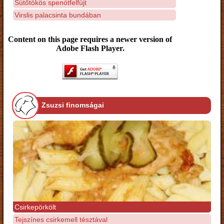
Sütőtökös spenótfelfújt
Virslis palacsinta bundában
Content on this page requires a newer version of
Adobe Flash Player.
Zsuzsi finomságai
Csirkepörkölt
Tejszínes csirkemell tésztával