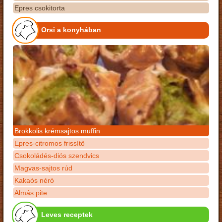
Epres csokitorta
Orsi a konyhában
Brokkolis krémsajtos muffin
Epres-citromos frissítő
Csokoládés-diós szendvics
Magvas-sajtos rúd
Kakaós néró
Almás pite
Leves receptek