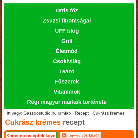
Ottis főz
Zsuzsi finomságai
UFF blog
Grill
Életmód
Csokivilág
Teázó
Fűszerek
Vitaminok
Régi magyar márkák története
Itt vagy: Gasztrostudio.hu címlap › Recept › Cukrász krémes
Cukrász krémes
recept
Kedvenc receptek közé