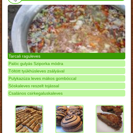
Tarcali raguleves
Palóc gulyás Sziporka módra
Töltött tyúkhúsleves zsályával
Pulykazúza leves mákos gombóccal
Sóskaleves reszelt tojással
Csalános csirkegaluskaleves