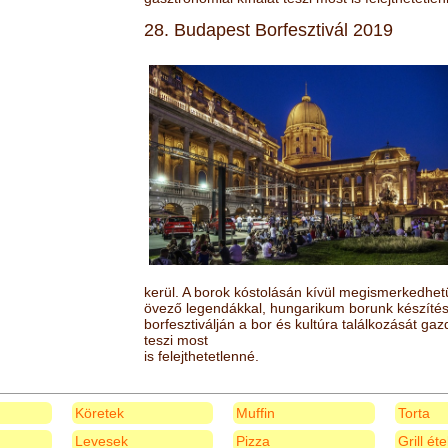
28. Budapest Borfesztivál 2019
kerül. A borok kóstolásán kívül megismerkedhet
övező legendákkal, hungarikum borunk készítésé
borfesztiválján a bor és kultúra találkozását ga
teszi most
is felejthetetlenné.
Köretek
Muffin
Torta
Levesek
Pizza
Grill ét