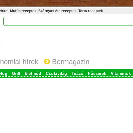
kel, Muffin receptek, Szárnyas ételreceptek, Torta receptek
nómiai hírek
Bormagazin
blog
Grill
Életmód
Csokivilág
Teázó
Fűszerek
Vitaminok