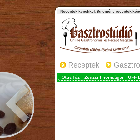
Receptek képekkel, Sütemény receptek képek
Receptek
Gasztro
Ottis főz
Zsuzsi finomságai
UFF 