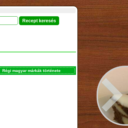
Régi magyar márkák története