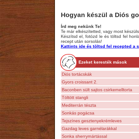
Hogyan készül a Diós go
Írd meg nekünk Te!
Te már elkészítetted, vagy most készülsz
Készítsd el, fotózd le és töltsd fel ho
recept után sorsolás!
Kattints ide és töltsd fel recepted 
Ezeket keresték mások
Diós tortácskák
Gyors croissant 2.
Baconben sült sajtos csirkemelltorta
Töltött stangli
Mediterrán tészta
Sonkás pogácsa
Tejszínes gesztenyekrémleves
Gazdag leves garnélarákkal
Sonka sherrymártással