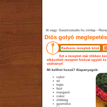
Itt vagy: Gasztrostudio.hu címlap › Rece
Diós golyó meglepetés
Kedvenc receptek közé
Ezt a receptet már többen ker
elkészített receptet fotóval együtt é
utalványt!
Mi kellhet hozzá? Alapanyagok:
cukor
só
tojás
liszt
margarin
cukor
zöldség
gyümölcs