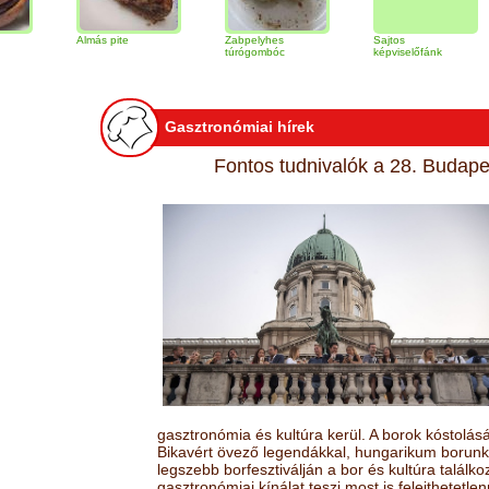
Almás pite
Zabpelyhes
Sajtos
Tiram
túrógombóc
képviselőfánk
Gasztronómiai hírek
Fontos tudnivalók a 28. Budapes
gasztronómia és kultúra kerül. A borok kóstolá
Bikavért övező legendákkal, hungarikum borunk 
legszebb borfesztiválján a bor és kultúra találk
gasztronómiai kínálat teszi most is felejthetetlen