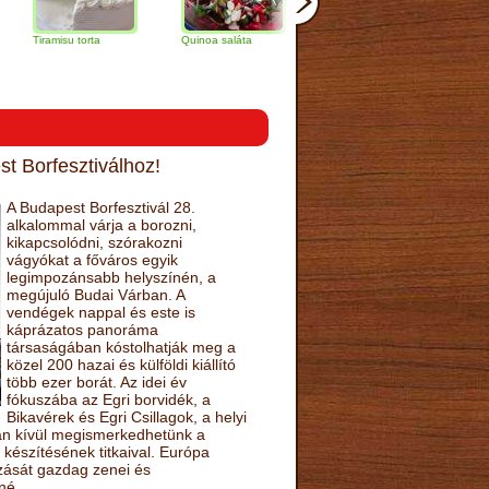
isu torta
Quinoa saláta
Mandulás kifli
Csokoládés-
narancs torta
t Borfesztiválhoz!
A Budapest Borfesztivál 28.
alkalommal várja a borozni,
kikapcsolódni, szórakozni
vágyókat a főváros egyik
legimpozánsabb helyszínén, a
megújuló Budai Várban. A
vendégek nappal és este is
káprázatos panoráma
társaságában kóstolhatják meg a
közel 200 hazai és külföldi kiállító
több ezer borát. Az idei év
fókuszába az Egri borvidék, a
Bikavérek és Egri Csillagok, a helyi
sán kívül megismerkedhetünk a
készítésének titkaival. Európa
ozását gazdag zenei és
né.