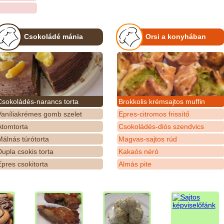
Csokoládé mánia
Orsi a konyhában
Csokoládés-narancs torta
Brokkolis krémsajtos muffin
Vaníliakrémes gomb szelet
Epres-citromos frissítő
Atomtorta
Csokoládés-diós szendvics
álnás túrótorta
Magvas-sajtos rúd
upla csokis torta
Kakaós néró
pres csokitorta
Almás pite