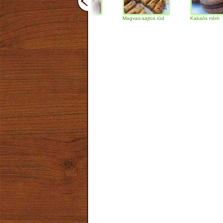
Csokoládés-diós
Magvas-sajtos rúd
Kakaós néró
szendvics