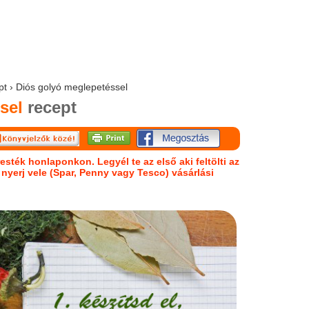
pt › Diós golyó meglepetéssel
sel
recept
esték honlaponkon. Legyél te az első aki feltölti az
s nyerj vele (Spar, Penny vagy Tesco) vásárlási