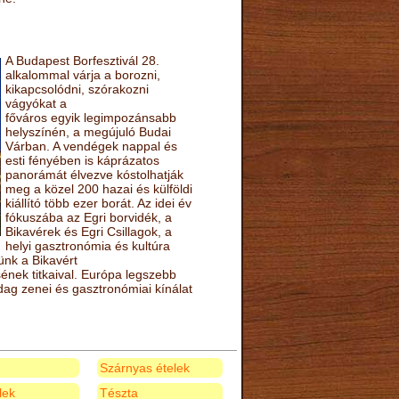
A Budapest Borfesztivál 28.
alkalommal várja a borozni,
kikapcsolódni, szórakozni
vágyókat a
főváros egyik legimpozánsabb
helyszínén, a megújuló Budai
Várban. A vendégek nappal és
esti fényében is káprázatos
panorámát élvezve kóstolhatják
meg a közel 200 hazai és külföldi
kiállító több ezer borát. Az idei év
fókuszába az Egri borvidék, a
Bikavérek és Egri Csillagok, a
helyi gasztronómia és kultúra
ünk a Bikavért
nek titkaival. Európa legszebb
zdag zenei és gasztronómiai kínálat
Szárnyas ételek
elek
Tészta