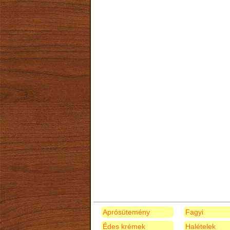
Aprósütemény
Fagyi
Édes krémek
Halételek