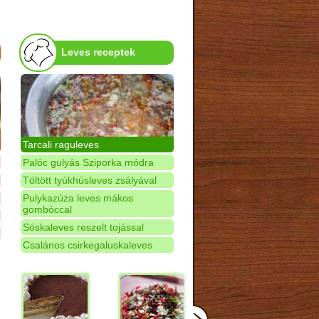
Leves receptek
Tarcali raguleves
Palóc gulyás Sziporka módra
Töltött tyúkhúsleves zsályával
Pulykazúza leves mákos
gombóccal
Sóskaleves reszelt tojással
Csalános csirkegaluskaleves