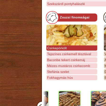
Szekszárdi pontyhalászlé
Zsuzsi finomságai
Csirkepörkölt
Tejszínes csirkemell tésztával
Baconbe tekert csirkemáj
Mézes-mustáros csirkecomb
M
Stefánia szelet
D
Fokhagymás hús
E