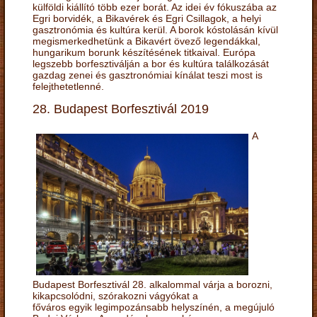
külföldi kiállító több ezer borát. Az idei év fókuszába az
Egri borvidék, a Bikavérek és Egri Csillagok, a helyi
gasztronómia és kultúra kerül. A borok kóstolásán kívül
megismerkedhetünk a Bikavért övező legendákkal,
hungarikum borunk készítésének titkaival. Európa
legszebb borfesztiválján a bor és kultúra találkozását
gazdag zenei és gasztronómiai kínálat teszi most is
felejthetetlenné.
28. Budapest Borfesztivál 2019
A
Budapest Borfesztivál 28. alkalommal várja a borozni,
kikapcsolódni, szórakozni vágyókat a
főváros egyik legimpozánsabb helyszínén, a megújuló