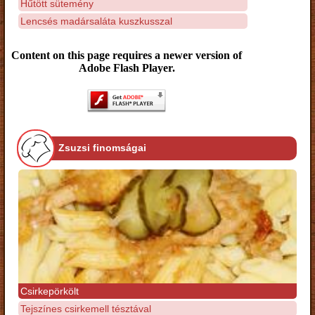
Hűtött sütemény
Lencsés madársaláta kuszkusszal
Content on this page requires a newer version of
Adobe Flash Player.
Zsuzsi finomságai
Csirkepörkölt
Tejszínes csirkemell tésztával