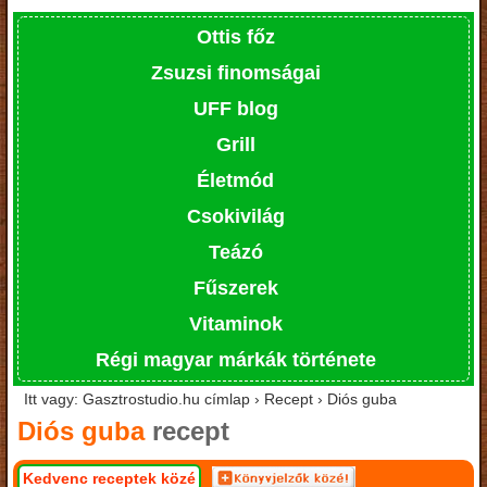
Ottis főz
Zsuzsi finomságai
UFF blog
Grill
Életmód
Csokivilág
Teázó
Fűszerek
Vitaminok
Régi magyar márkák története
Itt vagy: Gasztrostudio.hu címlap › Recept › Diós guba
Diós guba
recept
Kedvenc receptek közé