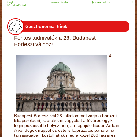
Sajtos
Tiramisu torta
Quinoa saláta
Mandulás 
képviselőfánk
Gasztronómiai hírek
Fontos tudnivalók a 28. Budapest
Borfesztiválhoz!
A
Budapest Borfesztivál 28. alkalommal várja a borozni,
kikapcsolódni, szórakozni vágyókat a főváros egyik
legimpozánsabb helyszínén, a megújuló Budai Várban.
A vendégek nappal és este is káprázatos panoráma
társaságában kóstolhatják meg a közel 200 hazai és