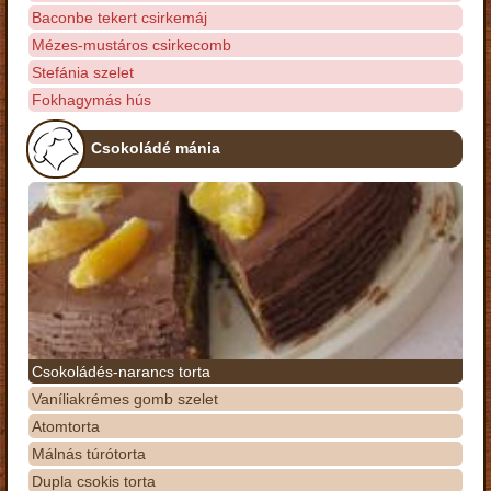
Baconbe tekert csirkemáj
Mézes-mustáros csirkecomb
Stefánia szelet
Fokhagymás hús
Csokoládé mánia
Csokoládés-narancs torta
Vaníliakrémes gomb szelet
Atomtorta
Málnás túrótorta
Dupla csokis torta