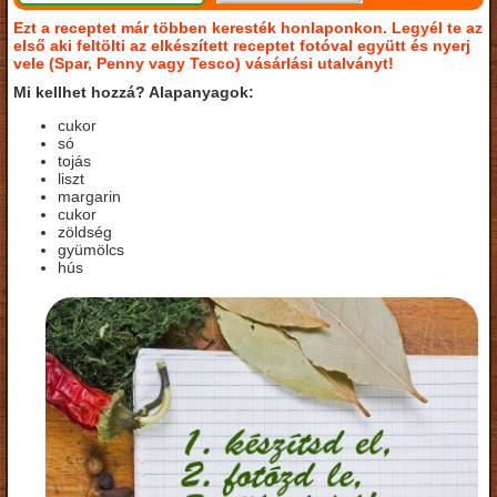
Ezt a receptet már többen keresték honlaponkon. Legyél te az
első aki feltölti az elkészített receptet fotóval együtt és nyerj
vele (Spar, Penny vagy Tesco) vásárlási utalványt!
Mi kellhet hozzá? Alapanyagok:
cukor
só
tojás
liszt
margarin
cukor
zöldség
gyümölcs
hús