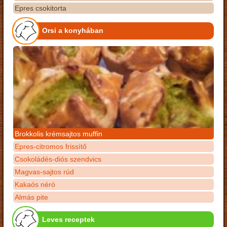
Epres csokitorta
Orsi a konyhában
Brokkolis krémsajtos muffin
Epres-citromos frissítő
Csokoládés-diós szendvics
Magvas-sajtos rúd
Kakaós néró
Almás pite
Leves receptek