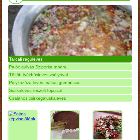
Tarcali raguleves
Palóc gulyás Sziporka módra
Töltött tyúkhúsleves zsályával
Pulykazúza leves mákos gombóccal
Sóskaleves reszelt tojással
Csalános csirkegaluskaleves