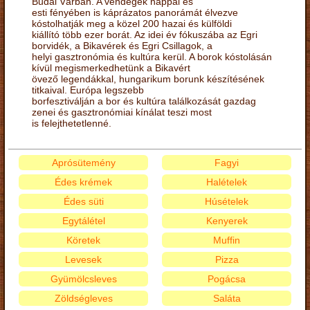
Budai Várban. A vendégek nappal és
esti fényében is káprázatos panorámát élvezve
kóstolhatják meg a közel 200 hazai és külföldi
kiállító több ezer borát. Az idei év fókuszába az Egri
borvidék, a Bikavérek és Egri Csillagok, a
helyi gasztronómia és kultúra kerül. A borok kóstolásán
kívül megismerkedhetünk a Bikavért
övező legendákkal, hungarikum borunk készítésének
titkaival. Európa legszebb
borfesztiválján a bor és kultúra találkozását gazdag
zenei és gasztronómiai kínálat teszi most
is felejthetetlenné.
Aprósütemény
Fagyi
Édes krémek
Halételek
Édes süti
Húsételek
Egytálétel
Kenyerek
Köretek
Muffin
Levesek
Pizza
Gyümölcsleves
Pogácsa
Zöldségleves
Saláta