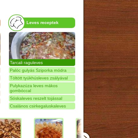
Leves receptek
Tarcali raguleves
Palóc gulyás Sziporka módra
Töltött tyúkhúsleves zsályával
Pulykazúza leves mákos
gombóccal
Sóskaleves reszelt tojással
Csalános csirkegaluskaleves