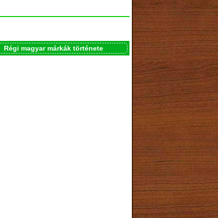
Régi magyar márkák története