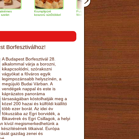
Krumplipüré
Pulykamell
Vajban sült afrikai
koszorú sütőtökkel
Wellington módra
harcsa szelet
narancsmártással
t Borfesztiválhoz!
A Budapest Borfesztivál 28.
alkalommal várja a borozni,
kikapcsolódni, szórakozni
vágyókat a főváros egyik
legimpozánsabb helyszínén, a
megújuló Budai Várban. A
vendégek nappal és este is
káprázatos panoráma
társaságában kóstolhatják meg a
közel 200 hazai és külföldi kiállító
több ezer borát. Az idei év
fókuszába az Egri borvidék, a
Bikavérek és Egri Csillagok, a helyi
sán kívül megismerkedhetünk a
készítésének titkaival. Európa
ozását gazdag zenei és
né.