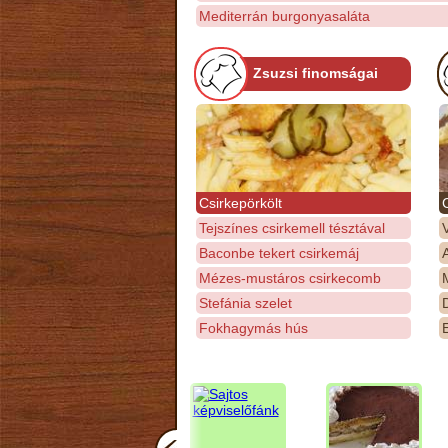
Mediterrán burgonyasaláta
Zsuzsi finomságai
Csirkepörkölt
Tejszínes csirkemell tésztával
Baconbe tekert csirkemáj
Mézes-mustáros csirkecomb
M
Stefánia szelet
D
Fokhagymás hús
E