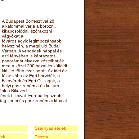
A Budapest Borfesztivál 28.
alkalommal várja a borozni,
kikapcsolódni, szórakozni
vágyókat a
főváros egyik legimpozánsabb
helyszínén, a megújuló Budai
Várban. A vendégek nappal és
esti fényében is káprázatos
panorámát élvezve kóstolhatják
meg a közel 200 hazai és külföldi
kiállító több ezer borát. Az idei év
fókuszába az Egri borvidék, a
Bikavérek és Egri Csillagok, a
helyi gasztronómia és kultúra
ünk a Bikavért
nek titkaival. Európa legszebb
zdag zenei és gasztronómiai kínálat
Szárnyas ételek
elek
Tészta