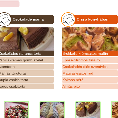
Csokoládé mánia
Orsi a konyhában
Csokoládés-narancs torta
Brokkolis krémsajtos muffin
Vaníliakrémes gomb szelet
Epres-citromos frissítő
Atomtorta
Csokoládés-diós szendvics
álnás túrótorta
Magvas-sajtos rúd
upla csokis torta
Kakaós néró
pres csokitorta
Almás pite