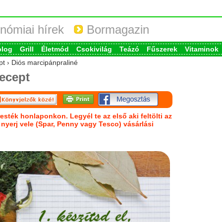
nómiai hírek
Bormagazin
blog
Grill
Életmód
Csokivilág
Teázó
Fűszerek
Vitaminok
pt › Diós marcipánpraliné
ecept
esték honlaponkon. Legyél te az első aki feltölti az
s nyerj vele (Spar, Penny vagy Tesco) vásárlási