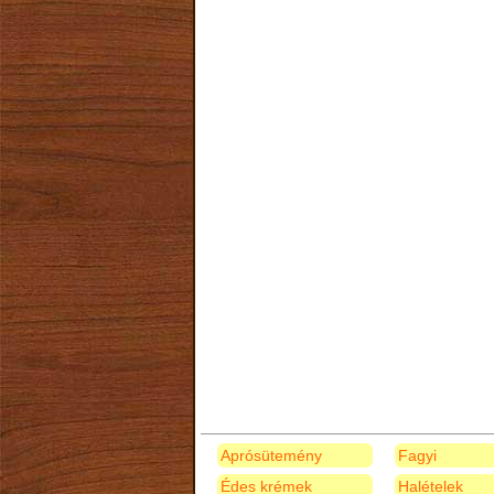
Aprósütemény
Fagyi
Édes krémek
Halételek