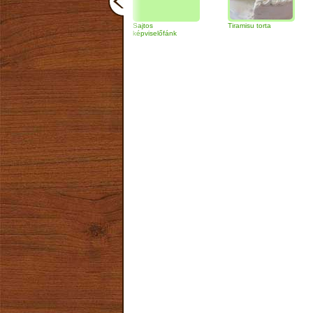
Zabpelyhes
Sajtos
Tiramisu torta
Quinoa 
túrógombóc
képviselőfánk