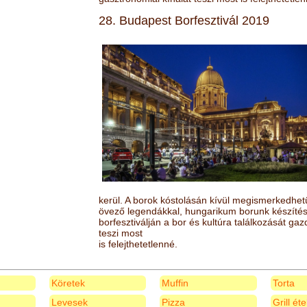
28. Budapest Borfesztivál 2019
kerül. A borok kóstolásán kívül megismerkedhet
övező legendákkal, hungarikum borunk készítésé
borfesztiválján a bor és kultúra találkozását ga
teszi most
is felejthetetlenné.
Köretek
Muffin
Torta
Levesek
Pizza
Grill ét