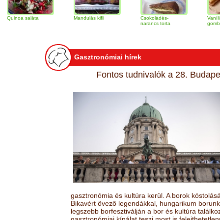
saláta
Mandulás kifli
Csokoládés-
Vaníliakrémes
narancs torta
gomb szelet
Gasztronómiai hírek
Fontos tudnivalók a 28. Budapes
gasztronómia és kultúra kerül. A borok kóstolá
Bikavért övező legendákkal, hungarikum borunk 
legszebb borfesztiválján a bor és kultúra találk
gasztronómiai kínálat teszi most is felejthetetlen