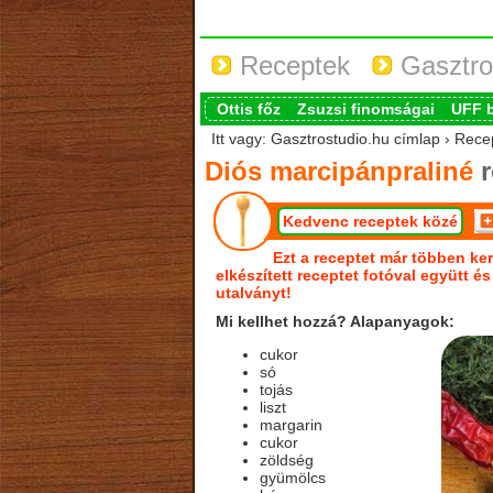
Receptek
Gasztro
Ottis főz
Zsuzsi finomságai
UFF 
Itt vagy: Gasztrostudio.hu címlap › Rece
Diós marcipánpraliné
r
Kedvenc receptek közé
Ezt a receptet már többen ker
elkészített receptet fotóval együtt é
utalványt!
Mi kellhet hozzá? Alapanyagok:
cukor
só
tojás
liszt
margarin
cukor
zöldség
gyümölcs