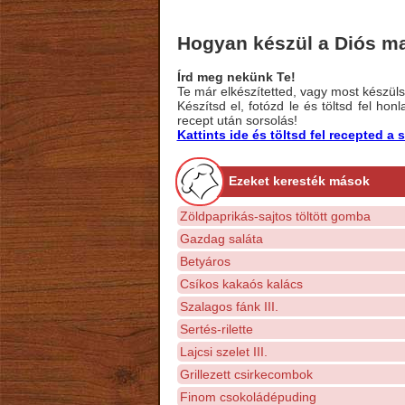
Hogyan készül a Diós ma
Írd meg nekünk Te!
Te már elkészítetted, vagy most készülsz
Készítsd el, fotózd le és töltsd fel ho
recept után sorsolás!
Kattints ide és töltsd fel recepted 
Ezeket keresték mások
Zöldpaprikás-sajtos töltött gomba
Gazdag saláta
Betyáros
Csíkos kakaós kalács
Szalagos fánk III.
Sertés-rilette
Lajcsi szelet III.
Grillezett csirkecombok
Finom csokoládépuding