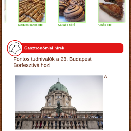
Magvas-sajtos rúd
Kakaós néró
Almás pite
Z
t
Gasztronómiai hírek
Fontos tudnivalók a 28. Budapest
Borfesztiválhoz!
A