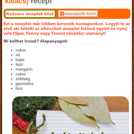
kalács)
recept
Kedvenc receptek közé
Ezt a receptet már többen keresték honlaponkon. Legyél te az
első aki feltölti az elkészített receptet fotóval együtt és nyerj
vele (Spar, Penny vagy Tesco) vásárlási utalványt!
Mi kellhet hozzá? Alapanyagok:
cukor
só
tojás
liszt
margarin
cukor
zöldség
gyümölcs
hús