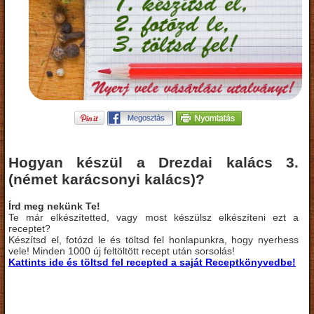
Hogyan készül a Drezdai kalács 3.
(német karácsonyi kalács)?
Írd meg nekünk Te!
Te már elkészítetted, vagy most készülsz elkészíteni ezt a
receptet?
Készítsd el, fotózd le és töltsd fel honlapunkra, hogy nyerhess
vele! Minden 1000 új feltöltött recept után sorsolás!
Kattints ide és töltsd fel recepted a saját Receptkönyvedbe!