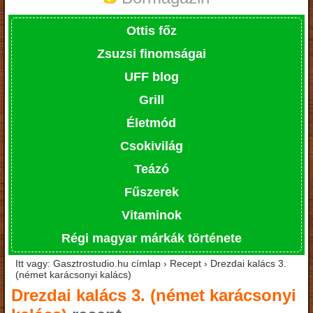
Ottis főz
Zsuzsi finomságai
UFF blog
Grill
Életmód
Csokivilág
Teázó
Fűszerek
Vitaminok
Régi magyar márkák története
Itt vagy: Gasztrostudio.hu címlap › Recept › Drezdai kalács 3.
(német karácsonyi kalács)
Drezdai kalács 3. (német karácsonyi