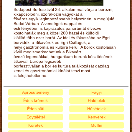
Budapest Borfesztivál 28. alkalommal várja a borozni,
kikapcsolódni, szórakozni vágyókat a
főváros egyik legimpozánsabb helyszínén, a megújuló
Budai Várban. A vendégek nappal és
esti fényében is káprázatos panorámát élvezve
kóstolhatják meg a közel 200 hazai és külföldi
kiállító több ezer borát. Az idei év fókuszába az Egri
borvidék, a Bikavérek és Egri Csillagok, a
helyi gasztronómia és kultúra kerül. A borok kóstolásán
kívül megismerkedhetünk a Bikavért
övező legendákkal, hungarikum borunk készítésének
titkaival. Európa legszebb
borfesztiválján a bor és kultúra találkozását gazdag
zenei és gasztronómiai kínálat teszi most
is felejthetetlenné.
Aprósütemény
Fagyi
Édes krémek
Halételek
Édes süti
Húsételek
Egytálétel
Kenyerek
Köretek
Muffin