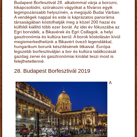
Budapest Borfesztivál 28. alkalommal várja a borozni,
kikapcsolódni, szórakozni vágyókat a főváros egyik
legimpozánsabb helyszínén, a megújuló Budai Várban.
A vendégek nappal és este is káprázatos panoráma
társaságában kóstolhatják meg a közel 200 hazai és
külföldi kiállító több ezer borát. Az idei év fókuszába az
Egri borvidék, a Bikavérek és Egri Csillagok, a helyi
gasztronómia és kultúra kerül. A borok kóstolásán kívül
megismerkedhetünk a Bikavért övező legendákkal,
hungarikum borunk készítésének titkaival. Európa
legszebb borfesztiválján a bor és kultúra találkozását
gazdag zenei és gasztronómiai kínálat teszi most is
felejthetetlenné.
28. Budapest Borfesztivál 2019
A