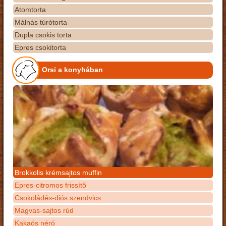
Atomtorta
Málnás túrótorta
Dupla csokis torta
Epres csokitorta
Orsi a konyhában
Brokkolis krémsajtos muffin
Epres-citromos frissítő
Csokoládés-diós szendvics
Magvas-sajtos rúd
Kakaós néró