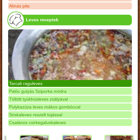
Almás pite
Leves receptek
Tarcali raguleves
Palóc gulyás Sziporka módra
Töltött tyúkhúsleves zsályával
Pulykazúza leves mákos gombóccal
Sóskaleves reszelt tojással
Csalános csirkegaluskaleves