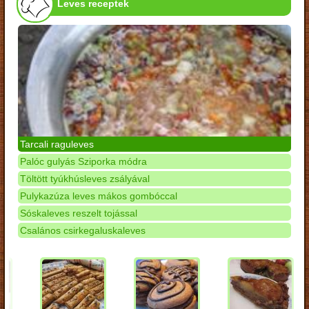
Leves receptek
Tarcali raguleves
Palóc gulyás Sziporka módra
Töltött tyúkhúsleves zsályával
Pulykazúza leves mákos gombóccal
Sóskaleves reszelt tojással
Csalános csirkegaluskaleves