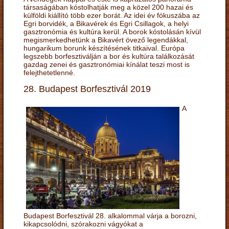
társaságában kóstolhatják meg a közel 200 hazai és
külföldi kiállító több ezer borát. Az idei év fókuszába az
Egri borvidék, a Bikavérek és Egri Csillagok, a helyi
gasztronómia és kultúra kerül. A borok kóstolásán kívül
megismerkedhetünk a Bikavért övező legendákkal,
hungarikum borunk készítésének titkaival. Európa
legszebb borfesztiválján a bor és kultúra találkozását
gazdag zenei és gasztronómiai kínálat teszi most is
felejthetetlenné.
28. Budapest Borfesztivál 2019
A
Budapest Borfesztivál 28. alkalommal várja a borozni,
kikapcsolódni, szórakozni vágyókat a