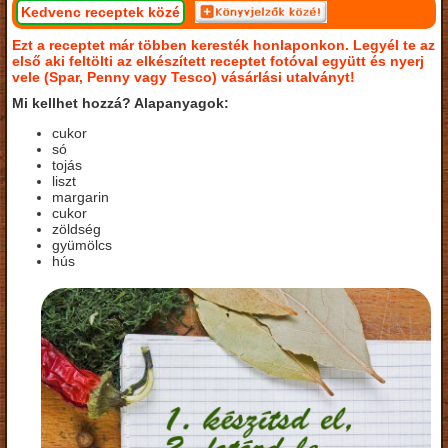
Kedvenc receptek közé
Ezt a receptet már többen keresték honlaponkon. Legyél te az
első aki feltölti az elkészített receptet fotóval együtt és nyerj
vele (Spar, Penny vagy Tesco) vásárlási utalványt!
Mi kellhet hozzá? Alapanyagok:
cukor
só
tojás
liszt
margarin
cukor
zöldség
gyümölcs
hús