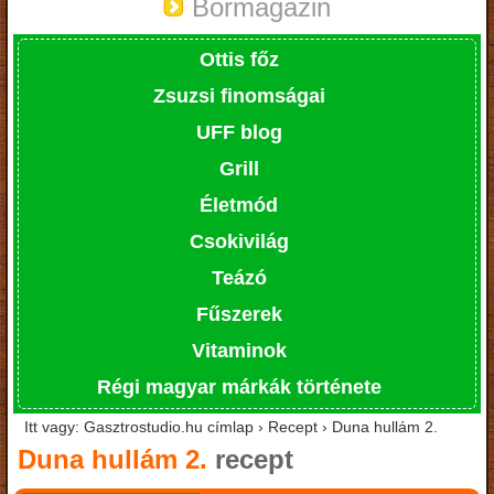
Bormagazin
Ottis főz
Zsuzsi finomságai
UFF blog
Grill
Életmód
Csokivilág
Teázó
Fűszerek
Vitaminok
Régi magyar márkák története
Itt vagy: Gasztrostudio.hu címlap › Recept › Duna hullám 2.
Duna hullám 2.
recept