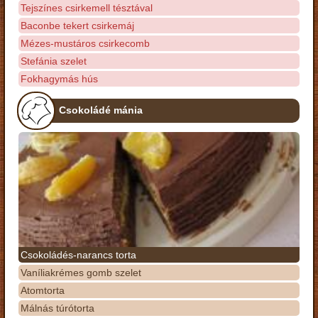
Tejszínes csirkemell tésztával
Baconbe tekert csirkemáj
Mézes-mustáros csirkecomb
Stefánia szelet
Fokhagymás hús
Csokoládé mánia
Csokoládés-narancs torta
Vaníliakrémes gomb szelet
Atomtorta
Málnás túrótorta