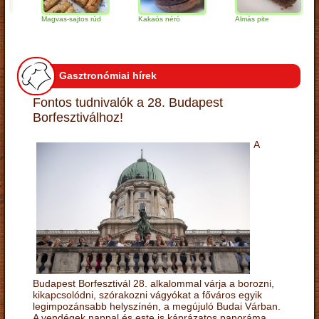
Magvas-sajtos rúd
Kakaós néró
Almás pite
Z
t
Gasztronómiai hírek
Fontos tudnivalók a 28. Budapest
Borfesztiválhoz!
A
Budapest Borfesztivál 28. alkalommal várja a borozni,
kikapcsolódni, szórakozni vágyókat a főváros egyik
legimpozánsabb helyszínén, a megújuló Budai Várban.
A vendégek nappal és este is káprázatos panoráma