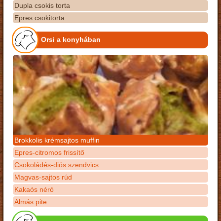
Dupla csokis torta
Epres csokitorta
Orsi a konyhában
Brokkolis krémsajtos muffin
Epres-citromos frissítő
Csokoládés-diós szendvics
Magvas-sajtos rúd
Kakaós néró
Almás pite