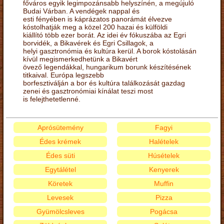
főváros egyik legimpozánsabb helyszínén, a megújuló
Budai Várban. A vendégek nappal és
esti fényében is káprázatos panorámát élvezve
kóstolhatják meg a közel 200 hazai és külföldi
kiállító több ezer borát. Az idei év fókuszába az Egri
borvidék, a Bikavérek és Egri Csillagok, a
helyi gasztronómia és kultúra kerül. A borok kóstolásán
kívül megismerkedhetünk a Bikavért
övező legendákkal, hungarikum borunk készítésének
titkaival. Európa legszebb
borfesztiválján a bor és kultúra találkozását gazdag
zenei és gasztronómiai kínálat teszi most
is felejthetetlenné.
Aprósütemény
Fagyi
Édes krémek
Halételek
Édes süti
Húsételek
Egytálétel
Kenyerek
Köretek
Muffin
Levesek
Pizza
Gyümölcsleves
Pogácsa