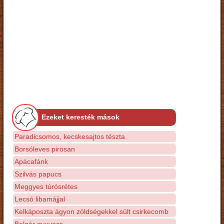
Ezeket keresték mások
Paradicsomos, kecskesajtos tészta
Borsóleves pirosan
Apácafánk
Szilvás papucs
Meggyes túrósrétes
Lecsó libamájjal
Kelkáposzta ágyon zöldségekkel sült csirkecomb
Bolgár gyuvecs