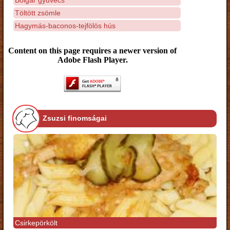
Töltött zsömle
Hagymás-baconos-tejfölös hús
Content on this page requires a newer version of
Adobe Flash Player.
Zsuzsi finomságai
Csirkepörkölt