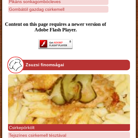
Pikáns sonkagombócleves
Gombától gazdag csirkemell
Content on this page requires a newer version of
Adobe Flash Player.
Zsuzsi finomságai
Csirkepörkölt
Tejszínes csirkemell tésztával