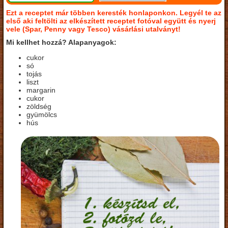
Ezt a receptet már többen keresték honlaponkon. Legyél te az
első aki feltölti az elkészített receptet fotóval együtt és nyerj
vele (Spar, Penny vagy Tesco) vásárlási utalványt!
Mi kellhet hozzá? Alapanyagok:
cukor
só
tojás
liszt
margarin
cukor
zöldség
gyümölcs
hús