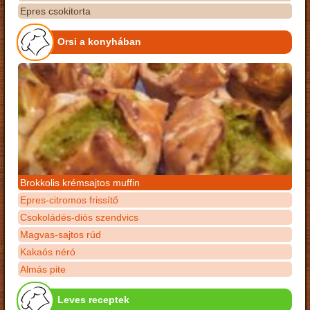
Epres csokitorta
Orsi a konyhában
Brokkolis krémsajtos muffin
Epres-citromos frissítő
Csokoládés-diós szendvics
Magvas-sajtos rúd
Kakaós néró
Almás pite
Leves receptek