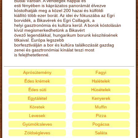
Budai Várban. A vendégek nappal és
esti fényében is káprázatos panorámát élvezve
kóstolhatják meg a közel 200 hazai és külföldi
kiállító több ezer borát. Az idei év fókuszába az Egri
borvidék, a Bikavérek és Egri Csillagok, a
helyi gasztronómia és kultúra kerül. A borok kóstolásán
kívül megismerkedhetünk a Bikavért
övező legendákkal, hungarikum borunk készítésének
titkaival. Európa legszebb
borfesztiválján a bor és kultúra találkozását gazdag
zenei és gasztronómiai kínálat teszi most
is felejthetetlenné.
Aprósütemény
Fagyi
Édes krémek
Halételek
Édes süti
Húsételek
Egytálétel
Kenyerek
Köretek
Muffin
Levesek
Pizza
Gyümölcsleves
Pogácsa
Zöldségleves
Saláta