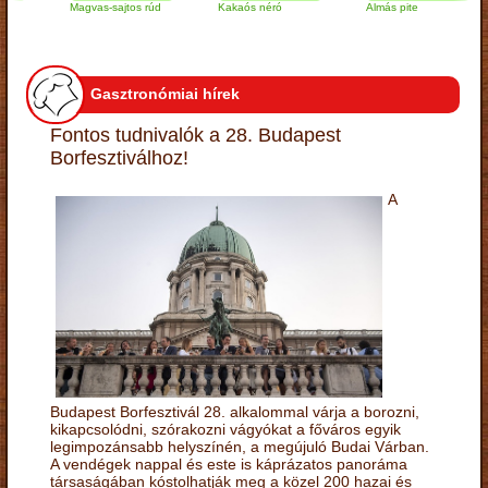
Magvas-sajtos rúd
Kakaós néró
Almás pite
Z
t
Gasztronómiai hírek
Fontos tudnivalók a 28. Budapest
Borfesztiválhoz!
A
Budapest Borfesztivál 28. alkalommal várja a borozni,
kikapcsolódni, szórakozni vágyókat a főváros egyik
legimpozánsabb helyszínén, a megújuló Budai Várban.
A vendégek nappal és este is káprázatos panoráma
társaságában kóstolhatják meg a közel 200 hazai és