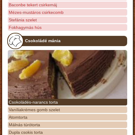
Baconbe tekert csirkemáj
Mézes-mustáros csirkecomb
Stefánia szelet
Fokhagymás hús
Csokoládé mánia
Csokoládés-narancs torta
Vaníliakrémes gomb szelet
Atomtorta
Málnás túrótorta
Dupla csokis torta