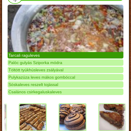
Tarcali raguleves
Palóc gulyás Sziporka módra
Töltött tyúkhúsleves zsályával
Pulykazúza leves mákos gombóccal
Sóskaleves reszelt tojással
Csalános csirkegaluskaleves