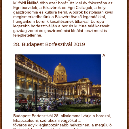
külföldi kiállító több ezer borát. Az idei év fókuszába az
Egri borvidék, a Bikavérek és Egri Csillagok, a helyi
gasztronómia és kultúra kerül. A borok kóstolásán kívül
megismerkedhetünk a Bikavért övező legendákkal,
hungarikum borunk készítésének titkaival. Európa
legszebb borfesztiválján a bor és kultúra találkozását
gazdag zenei és gasztronómiai kínálat teszi most is
felejthetetlenné.
28. Budapest Borfesztivál 2019
A
Budapest Borfesztivál 28. alkalommal várja a borozni,
kikapcsolódni, szórakozni vágyókat a
főváros egyik legimpozánsabb helyszínén, a megújuló