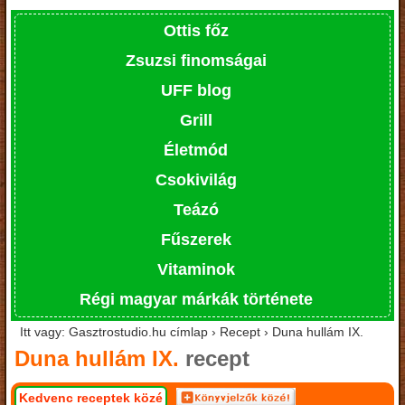
Ottis főz
Zsuzsi finomságai
UFF blog
Grill
Életmód
Csokivilág
Teázó
Fűszerek
Vitaminok
Régi magyar márkák története
Itt vagy: Gasztrostudio.hu címlap › Recept › Duna hullám IX.
Duna hullám IX.
recept
Kedvenc receptek közé