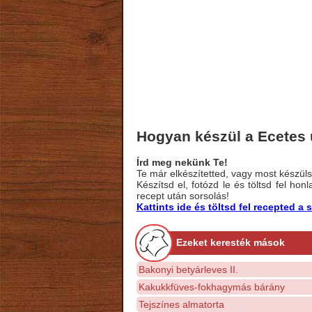
Hogyan készül a Ecetes
Írd meg nekünk Te!
Te már elkészítetted, vagy most készülsz
Készítsd el, fotózd le és töltsd fel ho
recept után sorsolás!
Kattints ide és töltsd fel recepted 
Ezeket keresték mások
Bakonyi betyárleves II.
Kakukkfüves-fokhagymás bárány
Tejszínes almatorta