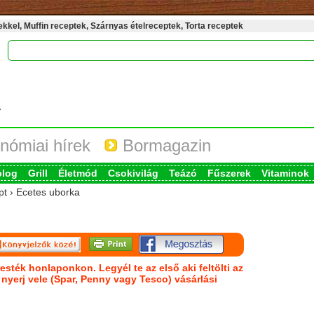
kel, Muffin receptek, Szárnyas ételreceptek, Torta receptek
nómiai hírek
Bormagazin
blog
Grill
Életmód
Csokivilág
Teázó
Fűszerek
Vitaminok
pt › Ecetes uborka
esték honlaponkon. Legyél te az első aki feltölti az
s nyerj vele (Spar, Penny vagy Tesco) vásárlási