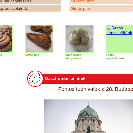
upla csokis torta
Kakaós néró
pres csokitorta
Almás pite
Almás pite
Zabpelyhes
Sajtos
T
túrógombóc
képviselőfánk
Gasztronómiai hírek
Fontos tudnivalók a 28. Budapes