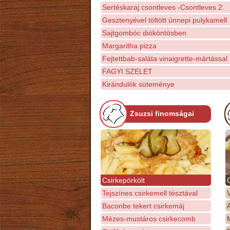
Sertéskaraj csontleves -Csontleves 2.
Gesztenyével töltött ünnepi pulykamell
Sajtgombóc dióköntösben
Margaritha pizza
Fejtettbab-saláta vinaigrette-mártással
FAGYI SZELET
Kirándulók süteménye
Zsuzsi finomságai
Csirkepörkölt
Tejszínes csirkemell tésztával
Baconbe tekert csirkemáj
Mézes-mustáros csirkecomb
M