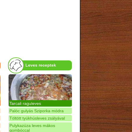
Leves receptek
Tarcali raguleves
Palóc gulyás Sziporka módra
Töltött tyúkhúsleves zsályával
Pulykazúza leves mákos
gombóccal