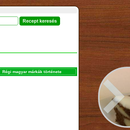
Régi magyar márkák története