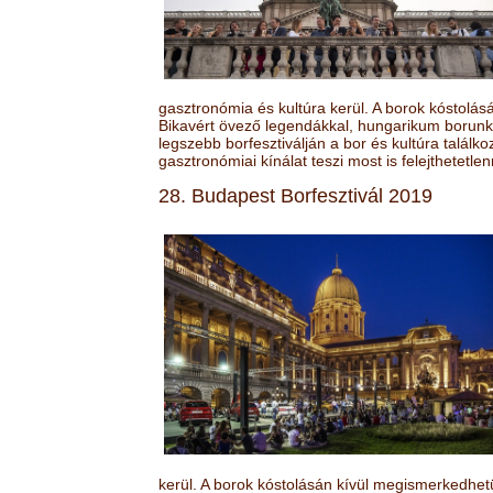
gasztronómia és kultúra kerül. A borok kóstolá
Bikavért övező legendákkal, hungarikum borunk 
legszebb borfesztiválján a bor és kultúra találk
gasztronómiai kínálat teszi most is felejthetetlen
28. Budapest Borfesztivál 2019
kerül. A borok kóstolásán kívül megismerkedhet