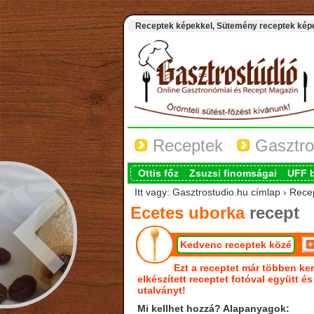
Receptek képekkel, Sütemény receptek képek
Receptek
Gasztro
Ottis főz
Zsuzsi finomságai
UFF 
Itt vagy: Gasztrostudio.hu címlap › Rece
Ecetes uborka
recept
Kedvenc receptek közé
Ezt a receptet már többen ker
elkészített receptet fotóval együtt é
utalványt!
Mi kellhet hozzá? Alapanyagok: