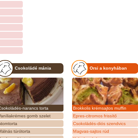
Csokoládé mánia
Orsi a konyhában
Csokoládés-narancs torta
Brokkolis krémsajtos muffin
Vaníliakrémes gomb szelet
Epres-citromos frissítő
Atomtorta
Csokoládés-diós szendvics
álnás túrótorta
Magvas-sajtos rúd