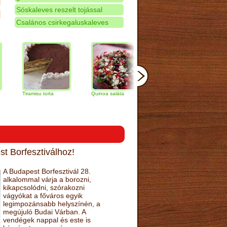
Sóskaleves reszelt tojással
Csalános csirkegaluskaleves
iramisu torta
Quinoa saláta
Mandulás kifli
Csokolád
narancs t
t Borfesztiválhoz!
A Budapest Borfesztivál 28.
alkalommal várja a borozni,
kikapcsolódni, szórakozni
vágyókat a főváros egyik
legimpozánsabb helyszínén, a
megújuló Budai Várban. A
vendégek nappal és este is