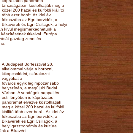
káprázatos panoráma
társaságában kóstolhatják meg a
közel 200 hazai és külföldi kiállító
több ezer borát. Az idei év
fókuszába az Egri borvidék, a
Bikavérek és Egri Csillagok, a helyi
sán kívül megismerkedhetünk a
készítésének titkaival. Európa
ozását gazdag zenei és
né.
A Budapest Borfesztivál 28.
alkalommal várja a borozni,
kikapcsolódni, szórakozni
vágyókat a
főváros egyik legimpozánsabb
helyszínén, a megújuló Budai
Várban. A vendégek nappal és
esti fényében is káprázatos
panorámát élvezve kóstolhatják
meg a közel 200 hazai és külföldi
kiállító több ezer borát. Az idei év
fókuszába az Egri borvidék, a
Bikavérek és Egri Csillagok, a
helyi gasztronómia és kultúra
ünk a Bikavért