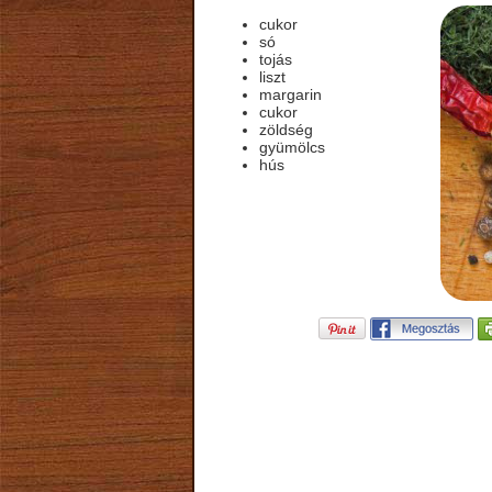
cukor
só
tojás
liszt
margarin
cukor
zöldség
gyümölcs
hús