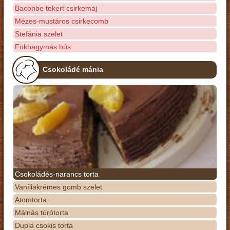
Baconbe tekert csirkemáj
Mézes-mustáros csirkecomb
Stefánia szelet
Fokhagymás hús
Csokoládé mánia
Csokoládés-narancs torta
Vaníliakrémes gomb szelet
Atomtorta
Málnás túrótorta
Dupla csokis torta