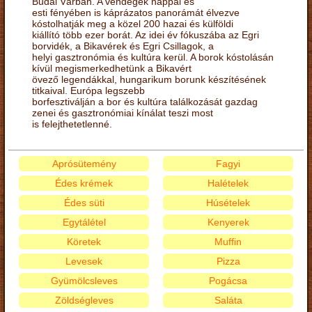
Budai Várban. A vendégek nappal és
esti fényében is káprázatos panorámát élvezve
kóstolhatják meg a közel 200 hazai és külföldi
kiállító több ezer borát. Az idei év fókuszába az Egri
borvidék, a Bikavérek és Egri Csillagok, a
helyi gasztronómia és kultúra kerül. A borok kóstolásán
kívül megismerkedhetünk a Bikavért
övező legendákkal, hungarikum borunk készítésének
titkaival. Európa legszebb
borfesztiválján a bor és kultúra találkozását gazdag
zenei és gasztronómiai kínálat teszi most
is felejthetetlenné.
Aprósütemény
Fagyi
Édes krémek
Halételek
Édes süti
Húsételek
Egytálétel
Kenyerek
Köretek
Muffin
Levesek
Pizza
Gyümölcsleves
Pogácsa
Zöldségleves
Saláta