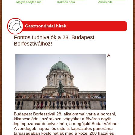
Magvas-sajtos rúd
Kakaós néró
Almás pite
Za
tú
Gasztronómiai hírek
Fontos tudnivalók a 28. Budapest
Borfesztiválhoz!
A
Budapest Borfesztivál 28. alkalommal várja a borozni,
kikapcsolódni, szórakozni vágyókat a főváros egyik
legimpozánsabb helyszínén, a megújuló Budai Várban.
A vendégek nappal és este is káprázatos panoráma
társaságában kóstolhatják meg a közel 200 hazai és