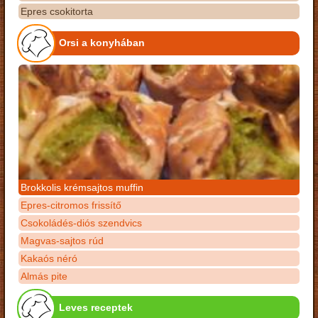
Epres csokitorta
Orsi a konyhában
Brokkolis krémsajtos muffin
Epres-citromos frissítő
Csokoládés-diós szendvics
Magvas-sajtos rúd
Kakaós néró
Almás pite
Leves receptek