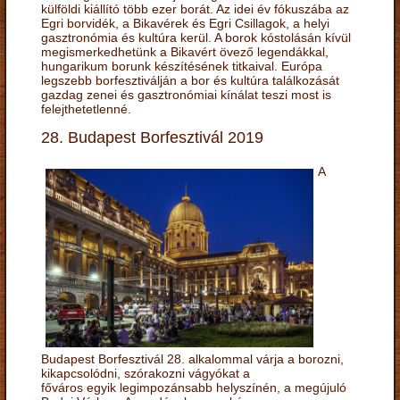
külföldi kiállító több ezer borát. Az idei év fókuszába az
Egri borvidék, a Bikavérek és Egri Csillagok, a helyi
gasztronómia és kultúra kerül. A borok kóstolásán kívül
megismerkedhetünk a Bikavért övező legendákkal,
hungarikum borunk készítésének titkaival. Európa
legszebb borfesztiválján a bor és kultúra találkozását
gazdag zenei és gasztronómiai kínálat teszi most is
felejthetetlenné.
28. Budapest Borfesztivál 2019
A
Budapest Borfesztivál 28. alkalommal várja a borozni,
kikapcsolódni, szórakozni vágyókat a
főváros egyik legimpozánsabb helyszínén, a megújuló