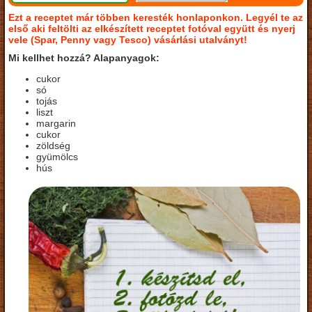
Ezt a receptet már többen keresték honlaponkon. Legyél te az
első aki feltölti az elkészített receptet fotóval együtt és nyerj
vele (Spar, Penny vagy Tesco) vásárlási utalványt!
Mi kellhet hozzá? Alapanyagok:
cukor
só
tojás
liszt
margarin
cukor
zöldség
gyümölcs
hús