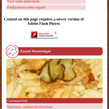
Túró rudis palacsinta
Padlizsános köles-egytál
Content on this page requires a newer version of
Adobe Flash Player.
Zsuzsi finomságai
Csirkepörkölt
Tejszínes csirkemell tésztával