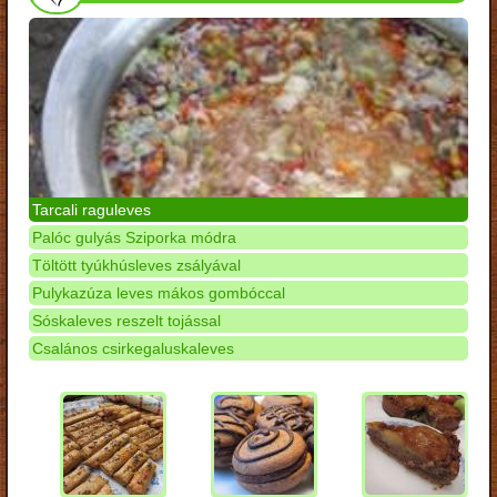
Tarcali raguleves
Palóc gulyás Sziporka módra
Töltött tyúkhúsleves zsályával
Pulykazúza leves mákos gombóccal
Sóskaleves reszelt tojással
Csalános csirkegaluskaleves