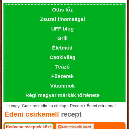
Ottis főz
Zsuzsi finomságai
UFF blog
Grill
Életmód
Csokivilág
Teázó
Fűszerek
Vitaminok
Régi magyar márkák története
Itt vagy: Gasztrostudio.hu címlap › Recept › Édeni csirkemell
Édeni csirkemell
recept
Kedvenc receptek közé