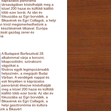
káprázatos panoráma
társaságában kóstolhatják meg a
közel 200 hazai és külföldi kiállító
több ezer borát. Az idei év
fókuszába az Egri borvidék, a
Bikavérek és Egri Csillagok, a helyi
sán kívül megismerkedhetünk a
készítésének titkaival. Európa
ozását gazdag zenei és
né.
A Budapest Borfesztivál 28.
alkalommal várja a borozni,
kikapcsolódni, szórakozni
vágyókat a
főváros egyik legimpozánsabb
helyszínén, a megújuló Budai
Várban. A vendégek nappal és
esti fényében is káprázatos
panorámát élvezve kóstolhatják
meg a közel 200 hazai és külföldi
kiállító több ezer borát. Az idei év
fókuszába az Egri borvidék, a
Bikavérek és Egri Csillagok, a
helyi gasztronómia és kultúra
ünk a Bikavért