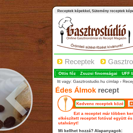
Receptek képekkel, Sütemény receptek képek
Receptek
Gasztro
Ottis főz
Zsuzsi finomságai
UFF 
Itt vagy: Gasztrostudio.hu címlap › Rec
Édes Álmok
recept
Kedvenc receptek közé
Ezt a receptet már többen ker
elkészített receptet fotóval együtt é
utalványt!
Mi kellhet hozzá? Alapanyagok: