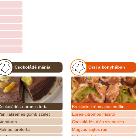
Csokoládé mánia
Orsi a konyhában
Csokoládés-narancs torta
Brokkolis krémsajtos muffin
Vaníliakrémes gomb szelet
Epres-citromos frissítő
Atomtorta
Csokoládés-diós szendvics
álnás túrótorta
Magvas-sajtos rúd