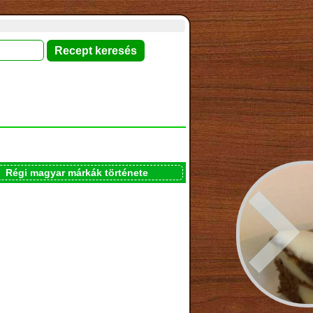
Régi magyar márkák története