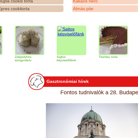
upla csokis torta
Kakaós néró
pres csokitorta
Almás pite
Zabpelyhes
Sajtos
Tiramisu torta
Quinoa 
túrógombóc
képviselőfánk
Gasztronómiai hírek
Fontos tudnivalók a 28. Budapes