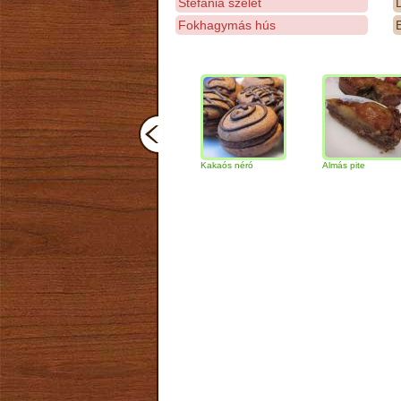
Stefánia szelet
D
Fokhagymás hús
E
Magvas-sajtos rúd
Kakaós néró
Almás pite