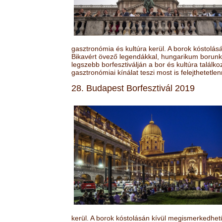
gasztronómia és kultúra kerül. A borok kóstolá
Bikavért övező legendákkal, hungarikum borunk 
legszebb borfesztiválján a bor és kultúra találk
gasztronómiai kínálat teszi most is felejthetetlen
28. Budapest Borfesztivál 2019
kerül. A borok kóstolásán kívül megismerkedhet