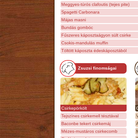
Meggyes-túrós clafoutis (tejes pite)
Spagetti Carbonara
Májas masni
Bundás gombóc
Fűszeres káposztaágyon sült csirke
Csokis-mandulás muffin
Töltött káposzta édeskáposztából
Zsuzsi finomságai
Csirkepörkölt
Tejszínes csirkemell tésztával
Baconbe tekert csirkemáj
Mézes-mustáros csirkecomb
M