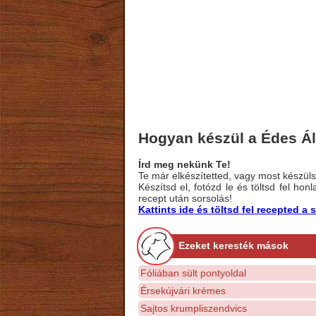
Hogyan készül a Édes Á
Írd meg nekünk Te!
Te már elkészítetted, vagy most készülsz
Készítsd el, fotózd le és töltsd fel ho
recept után sorsolás!
Kattints ide és töltsd fel recepted 
Ezeket keresték mások
Fóliában sült pontyoldal
Érsekújvári krémes
Sajtos krumpliszendvics