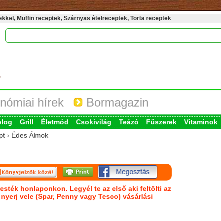
kel, Muffin receptek, Szárnyas ételreceptek, Torta receptek
nómiai hírek
Bormagazin
blog
Grill
Életmód
Csokivilág
Teázó
Fűszerek
Vitaminok
ept › Édes Álmok
esték honlaponkon. Legyél te az első aki feltölti az
s nyerj vele (Spar, Penny vagy Tesco) vásárlási