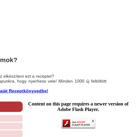
lmok?
 elkészíteni ezt a receptet?
nlapunkra, hogy nyerhess vele! Minden 1000 új feltöltött
a saját Receptkönyvedbe!
Content on this page requires a newer version of
Adobe Flash Player.