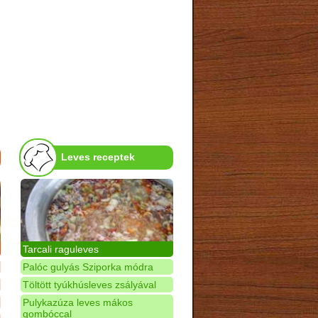
Leves receptek
Tarcali raguleves
Palóc gulyás Sziporka módra
Töltött tyúkhúsleves zsályával
Pulykazúza leves mákos
gombóccal