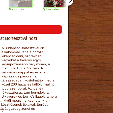
amisu torta
Quinoa saláta
Mandulás kifli
Csokoládés
narancs tort
t Borfesztiválhoz!
A Budapest Borfesztivál 28.
alkalommal várja a borozni,
kikapcsolódni, szórakozni
vágyókat a főváros egyik
legimpozánsabb helyszínén, a
megújuló Budai Várban. A
vendégek nappal és este is
káprázatos panoráma
társaságában kóstolhatják meg a
közel 200 hazai és külföldi kiállító
több ezer borát. Az idei év
fókuszába az Egri borvidék, a
Bikavérek és Egri Csillagok, a helyi
sán kívül megismerkedhetünk a
készítésének titkaival. Európa
ozását gazdag zenei és
né.