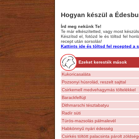
Hogyan készül a Édesbu
Írd meg nekünk Te!
Te már elkészítetted, vagy most készülsz
Készítsd el, fotózd le és töltsd fel ho
recept után sorsolás!
Kattints ide és töltsd fel recepted 
Ezeket keresték mások
Kukoricasaláta
Pozsonyi húsrolád, reszelt sajttal
Csirkemell medvehagymás töltelékkel
Barackfelfújt
Dithmarschi tésztabatyu
Radír süti
Túrós-mazsolás pálmalevél
Habkönnyű nyári édesség
Csirkés töltött palacsinta párolt zöldség