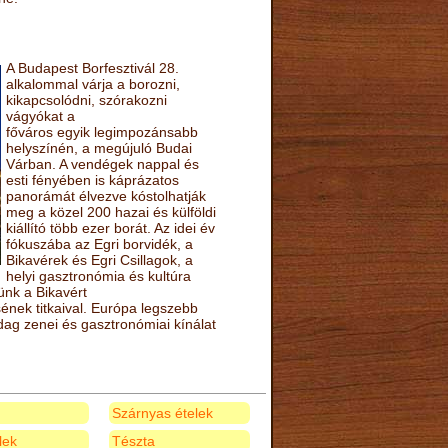
A Budapest Borfesztivál 28.
alkalommal várja a borozni,
kikapcsolódni, szórakozni
vágyókat a
főváros egyik legimpozánsabb
helyszínén, a megújuló Budai
Várban. A vendégek nappal és
esti fényében is káprázatos
panorámát élvezve kóstolhatják
meg a közel 200 hazai és külföldi
kiállító több ezer borát. Az idei év
fókuszába az Egri borvidék, a
Bikavérek és Egri Csillagok, a
helyi gasztronómia és kultúra
ünk a Bikavért
nek titkaival. Európa legszebb
zdag zenei és gasztronómiai kínálat
Szárnyas ételek
elek
Tészta