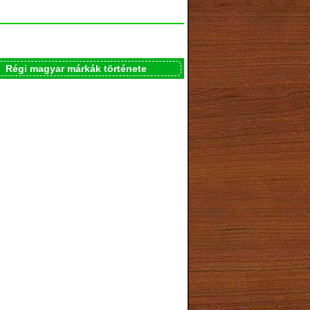
Régi magyar márkák története