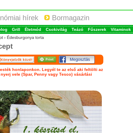
nómiai hírek
Bormagazin
blog
Grill
Életmód
Csokivilág
Teázó
Fűszerek
Vitaminok
ept › Édesburgonya torta
cept
esték honlaponkon. Legyél te az első aki feltölti az
s nyerj vele (Spar, Penny vagy Tesco) vásárlási