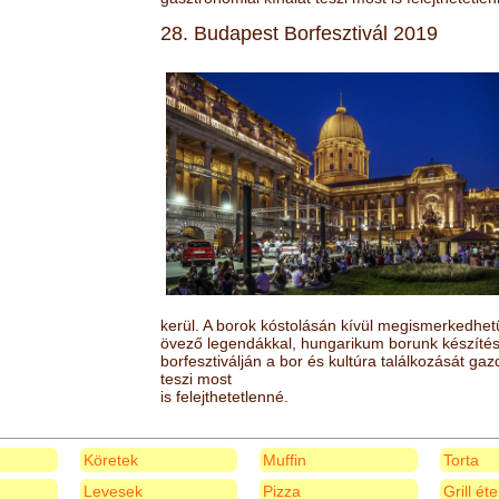
28. Budapest Borfesztivál 2019
kerül. A borok kóstolásán kívül megismerkedhet
övező legendákkal, hungarikum borunk készítésé
borfesztiválján a bor és kultúra találkozását ga
teszi most
is felejthetetlenné.
Köretek
Muffin
Torta
Levesek
Pizza
Grill ét