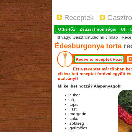
Receptek
Gasztro
Ottis főz
Zsuzsi finomságai
UFF 
Itt vagy: Gasztrostudio.hu címlap › Rec
Édesburgonya torta
re
Kedvenc receptek közé
Ezt a receptet már többen ker
elkészített receptet fotóval együtt é
utalványt!
Mi kellhet hozzá? Alapanyagok:
cukor
só
tojás
liszt
margarin
cukor
zöldség
gyümölcs