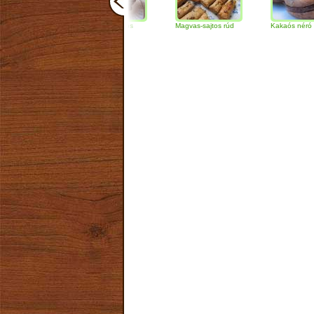
Csokoládés-diós
Magvas-sajtos rúd
Kakaós néró
szendvics