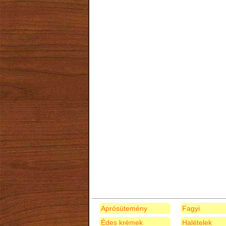
Aprósütemény
Fagyi
Édes krémek
Halételek