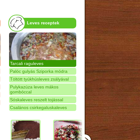
Leves receptek
Tarcali raguleves
Palóc gulyás Sziporka módra
Töltött tyúkhúsleves zsályával
Pulykazúza leves mákos
gombóccal
Sóskaleves reszelt tojással
Csalános csirkegaluskaleves