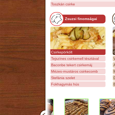
Toszkán csirke
Zsuzsi finomságai
Csirkepörkölt
Tejszínes csirkemell tésztával
Baconbe tekert csirkemáj
Mézes-mustáros csirkecomb
M
Stefánia szelet
D
Fokhagymás hús
E