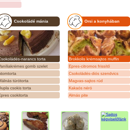
Csokoládé mánia
Orsi a konyhában
Csokoládés-narancs torta
Brokkolis krémsajtos muffin
Vaníliakrémes gomb szelet
Epres-citromos frissítő
Atomtorta
Csokoládés-diós szendvics
álnás túrótorta
Magvas-sajtos rúd
upla csokis torta
Kakaós néró
pres csokitorta
Almás pite