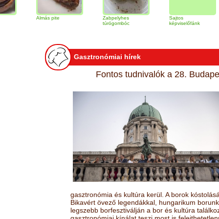
Almás pite
Zabpelyhes
Sajtos
Tir
túrógombóc
képviselőfánk
Gasztronómiai hírek
Fontos tudnivalók a 28. Budapes
gasztronómia és kultúra kerül. A borok kóstolá
Bikavért övező legendákkal, hungarikum borunk 
legszebb borfesztiválján a bor és kultúra találk
gasztronómiai kínálat teszi most is felejthetetlen