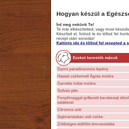
Hogyan készül a Egészsé
Írd meg nekünk Te!
Te már elkészítetted, vagy most készülsz
Készítsd el, fotózd le és töltsd fel ho
recept után sorsolás!
Kattints ide és töltsd fel recepted 
Ezeket keresték mások
Gyors paradicsomos lepény
Hawaii csirkemell Ágota módra
Garnéla indiai módra
Szilvás pite
Fenyőmaggal grillezett kecskesajt dióol
salátával
Citromos süti
Sajtmártásban sült csirke
Zöldséges-tejfölös lencsesaláta