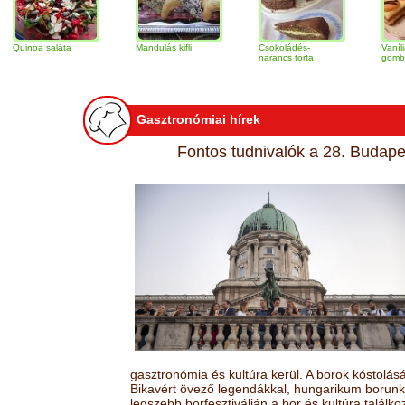
saláta
Mandulás kifli
Csokoládés-
Vaníliakrémes
narancs torta
gomb szelet
Gasztronómiai hírek
Fontos tudnivalók a 28. Budapes
gasztronómia és kultúra kerül. A borok kóstolá
Bikavért övező legendákkal, hungarikum borunk 
legszebb borfesztiválján a bor és kultúra találk