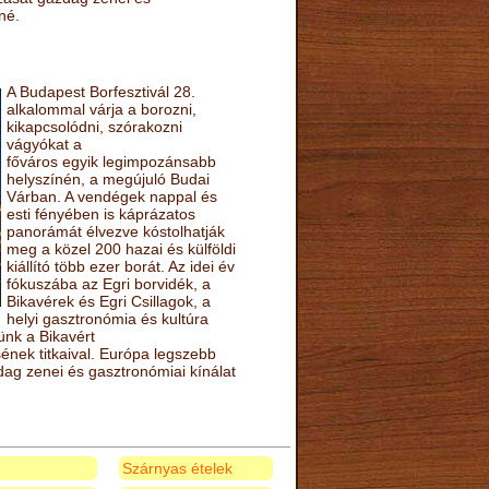
né.
A Budapest Borfesztivál 28.
alkalommal várja a borozni,
kikapcsolódni, szórakozni
vágyókat a
főváros egyik legimpozánsabb
helyszínén, a megújuló Budai
Várban. A vendégek nappal és
esti fényében is káprázatos
panorámát élvezve kóstolhatják
meg a közel 200 hazai és külföldi
kiállító több ezer borát. Az idei év
fókuszába az Egri borvidék, a
Bikavérek és Egri Csillagok, a
helyi gasztronómia és kultúra
ünk a Bikavért
nek titkaival. Európa legszebb
zdag zenei és gasztronómiai kínálat
Szárnyas ételek