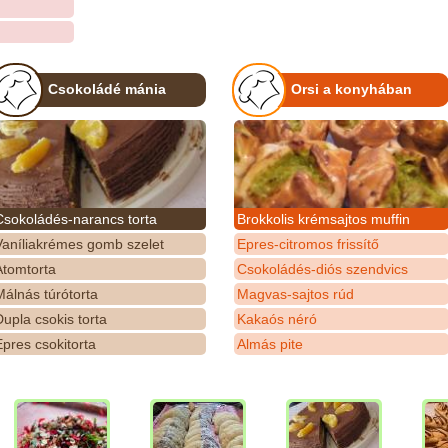
Csokoládé mánia
Orsi a konyhában
Csokoládés-narancs torta
Brokkolis krémsajtos muffin
Vaníliakrémes gomb szelet
Epres-citromos frissítő
Atomtorta
Csokoládés-diós szendvics
álnás túrótorta
Magvas-sajtos rúd
upla csokis torta
Kakaós néró
pres csokitorta
Almás pite