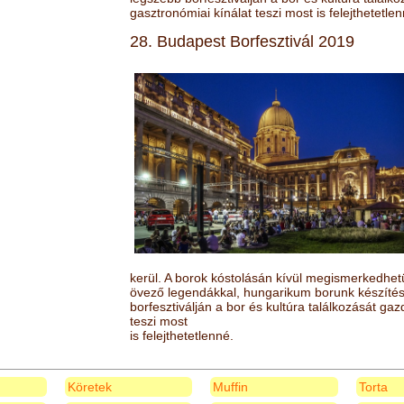
gasztronómiai kínálat teszi most is felejthetetlen
28. Budapest Borfesztivál 2019
kerül. A borok kóstolásán kívül megismerkedhet
övező legendákkal, hungarikum borunk készítésé
borfesztiválján a bor és kultúra találkozását ga
teszi most
is felejthetetlenné.
Köretek
Muffin
Torta