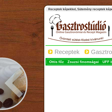
Receptek képekkel, Sütemény receptek képek
Receptek
Gasztro
Ottis főz
Zsuzsi finomságai
UFF 