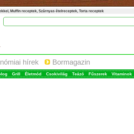
kel, Muffin receptek, Szárnyas ételreceptek, Torta receptek
nómiai hírek
Bormagazin
blog
Grill
Életmód
Csokivilág
Teázó
Fűszerek
Vitaminok