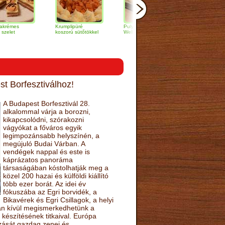
Krumplipüré
Pulykamell
Vajban sült afrikai
koszorú sütőtökkel
Wellington módra
harcsa szelet
narancsmártással
t Borfesztiválhoz!
A Budapest Borfesztivál 28.
alkalommal várja a borozni,
kikapcsolódni, szórakozni
vágyókat a főváros egyik
legimpozánsabb helyszínén, a
megújuló Budai Várban. A
vendégek nappal és este is
káprázatos panoráma
társaságában kóstolhatják meg a
közel 200 hazai és külföldi kiállító
több ezer borát. Az idei év
fókuszába az Egri borvidék, a
Bikavérek és Egri Csillagok, a helyi
sán kívül megismerkedhetünk a
készítésének titkaival. Európa
ozását gazdag zenei és