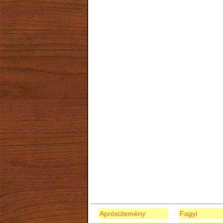
Aprósütemény
Fagyi