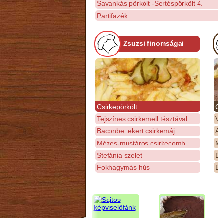
Savankás pörkölt -Sertéspörkölt 4.
Partifazék
Zsuzsi finomságai
Csirkepörkölt
Tejszínes csirkemell tésztával
Baconbe tekert csirkemáj
Mézes-mustáros csirkecomb
M
Stefánia szelet
D
Fokhagymás hús
E