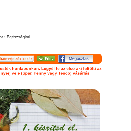
pt › Egészségital
esték honlaponkon. Legyél te az első aki feltölti az
s nyerj vele (Spar, Penny vagy Tesco) vásárlási