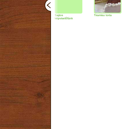
Zabpelyhes
Sajtos
Tiramisu torta
Quinoa 
túrógombóc
képviselőfánk