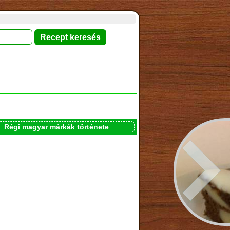
Régi magyar márkák története