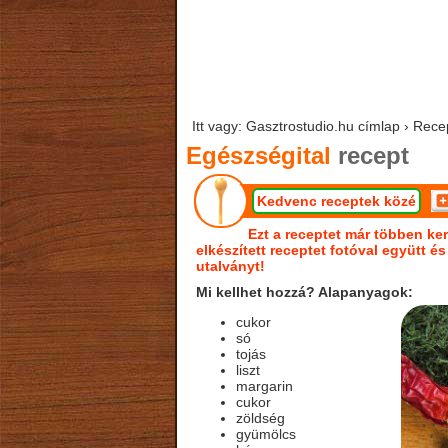
Itt vagy: Gasztrostudio.hu címlap › Rece
Egészségital
recept
Kedvenc receptek közé
Ezt a receptet már többen ker
elkészített receptet fotóval együtt é
utalványt!
Mi kellhet hozzá? Alapanyagok:
cukor
só
tojás
liszt
margarin
cukor
zöldség
gyümölcs