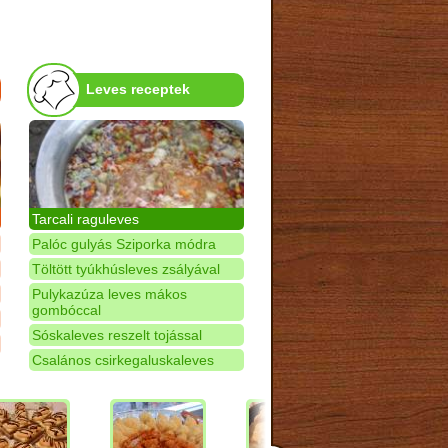
Leves receptek
Tarcali raguleves
Palóc gulyás Sziporka módra
Töltött tyúkhúsleves zsályával
Pulykazúza leves mákos
gombóccal
Sóskaleves reszelt tojással
Csalános csirkegaluskaleves