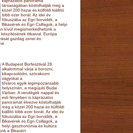
káprázatos panoráma
társaságában kóstolhatják meg a
közel 200 hazai és külföldi kiállító
több ezer borát. Az idei év
fókuszába az Egri borvidék, a
Bikavérek és Egri Csillagok, a helyi
sán kívül megismerkedhetünk a
készítésének titkaival. Európa
ozását gazdag zenei és
né.
A Budapest Borfesztivál 28.
alkalommal várja a borozni,
kikapcsolódni, szórakozni
vágyókat a
főváros egyik legimpozánsabb
helyszínén, a megújuló Budai
Várban. A vendégek nappal és
esti fényében is káprázatos
panorámát élvezve kóstolhatják
meg a közel 200 hazai és külföldi
kiállító több ezer borát. Az idei év
fókuszába az Egri borvidék, a
Bikavérek és Egri Csillagok, a
helyi gasztronómia és kultúra
ünk a Bikavért