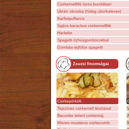
Csirkemellfilé túrós bundában
Ukrán okroska (hideg uborkaleves)
Karfiolpuffancs
Sajtos-barackos csirkemellfilé
Harlekin
Spagetti őzhúsgombócokkal
Gombás-tejfölös spagetti
Zsuzsi finomságai
Csirkepörkölt
Tejszínes csirkemell tésztával
Baconbe tekert csirkemáj
Mézes-mustáros csirkecomb
M