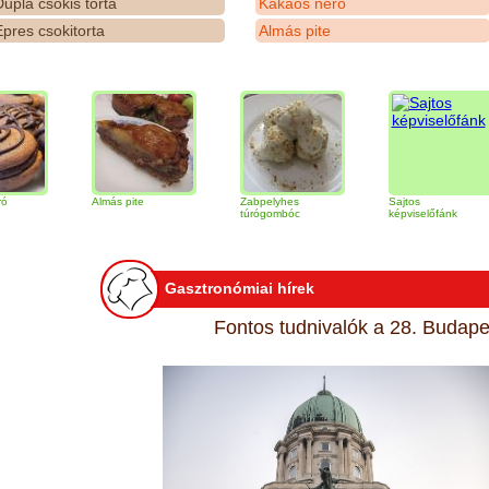
upla csokis torta
Kakaós néró
pres csokitorta
Almás pite
Almás pite
Zabpelyhes
Sajtos
T
túrógombóc
képviselőfánk
Gasztronómiai hírek
Fontos tudnivalók a 28. Budapes