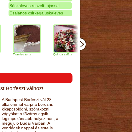
Sóskaleves reszelt tojással
Csalános csirkegaluskaleves
iramisu torta
Quinoa saláta
Mandulás kifli
Csokolád
narancs t
t Borfesztiválhoz!
A Budapest Borfesztivál 28.
alkalommal várja a borozni,
kikapcsolódni, szórakozni
vágyókat a főváros egyik
legimpozánsabb helyszínén, a
megújuló Budai Várban. A
vendégek nappal és este is