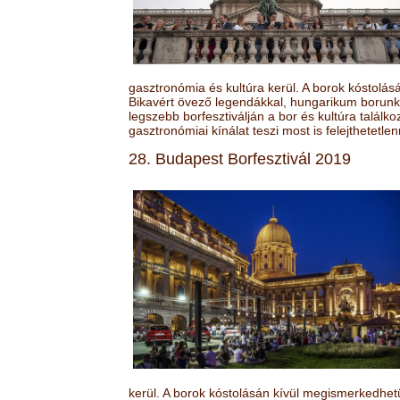
gasztronómia és kultúra kerül. A borok kóstolá
Bikavért övező legendákkal, hungarikum borunk 
legszebb borfesztiválján a bor és kultúra találk
gasztronómiai kínálat teszi most is felejthetetlen
28. Budapest Borfesztivál 2019
kerül. A borok kóstolásán kívül megismerkedhet