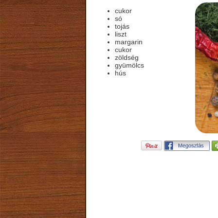
cukor
só
tojás
liszt
margarin
cukor
zöldség
gyümölcs
hús