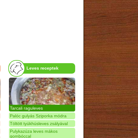
Leves receptek
Tarcali raguleves
Palóc gulyás Sziporka módra
Töltött tyúkhúsleves zsályával
Pulykazúza leves mákos
gombóccal