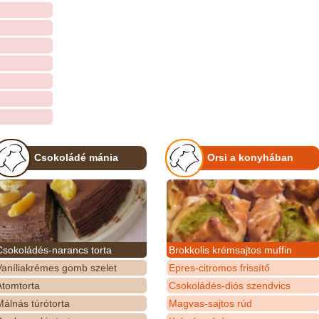
Csokoládé mánia
Orsi a konyhában
Csokoládés-narancs torta
Brokkolis krémsajtos muffin
Vaníliakrémes gomb szelet
Epres-citromos frissítő
Atomtorta
Csokoládés-diós szendvics
álnás túrótorta
Magvas-sajtos rúd