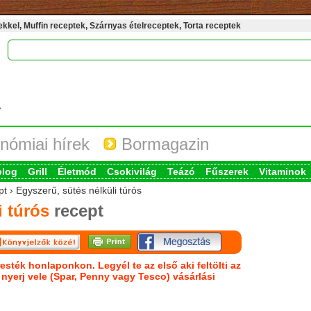
kel, Muffin receptek, Szárnyas ételreceptek, Torta receptek
nómiai hírek
Bormagazin
blog
Grill
Életmód
Csokivilág
Teázó
Fűszerek
Vitaminok
t › Egyszerű, sütés nélküli túrós
i túrós
recept
esték honlaponkon. Legyél te az első aki feltölti az
s nyerj vele (Spar, Penny vagy Tesco) vásárlási