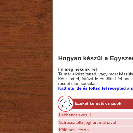
Hogyan készül a Egyszerű
Írd meg nekünk Te!
Te már elkészítetted, vagy most készülsz
Készítsd el, fotózd le és töltsd fel ho
recept után sorsolás!
Kattints ide és töltsd fel recepted 
Ezeket keresték mások
Lebbencsleves II.
Sztracsatella-joghurt málnával
Kölömezi tészta