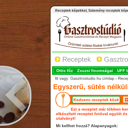
Receptek képekkel, Sütemény receptek képek
Receptek
Gasztro
Ottis főz
Zsuzsi finomságai
UFF 
Itt vagy: Gasztrostudio.hu címlap › Recep
Egyszerű, sütés nélkül
Kedvenc receptek közé
Ezt a receptet már többen ker
elkészített receptet fotóval együtt é
utalványt!
Mi kellhet hozzá? Alapanyagok: