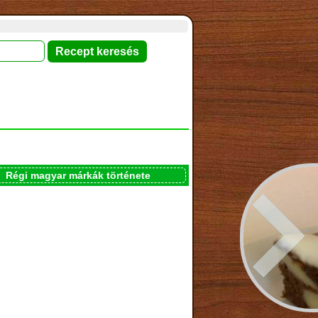
Régi magyar márkák története