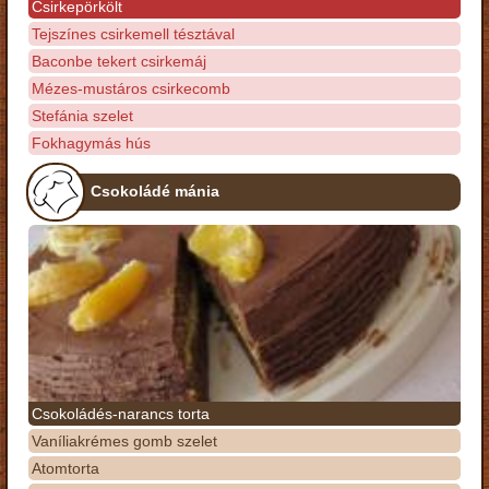
Csirkepörkölt
Tejszínes csirkemell tésztával
Baconbe tekert csirkemáj
Mézes-mustáros csirkecomb
Stefánia szelet
Fokhagymás hús
Csokoládé mánia
Csokoládés-narancs torta
Vaníliakrémes gomb szelet
Atomtorta