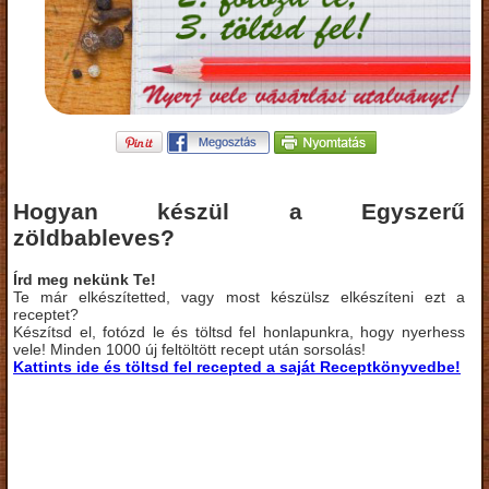
Hogyan készül a Egyszerű
zöldbableves?
Írd meg nekünk Te!
Te már elkészítetted, vagy most készülsz elkészíteni ezt a
receptet?
Készítsd el, fotózd le és töltsd fel honlapunkra, hogy nyerhess
vele! Minden 1000 új feltöltött recept után sorsolás!
Kattints ide és töltsd fel recepted a saját Receptkönyvedbe!