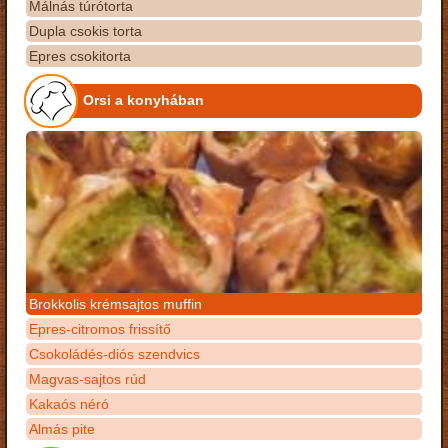
Málnás túrótorta
Dupla csokis torta
Epres csokitorta
Orsi a konyhában
Brokkolis krémsajtos muffin
Epres-citromos frissítő
Csokoládés-diós szendvics
Magvas-sajtos rúd
Kakaós néró
Almás pite