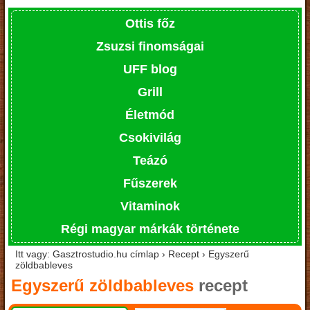
Ottis főz
Zsuzsi finomságai
UFF blog
Grill
Életmód
Csokivilág
Teázó
Fűszerek
Vitaminok
Régi magyar márkák története
Itt vagy: Gasztrostudio.hu címlap › Recept › Egyszerű
zöldbableves
Egyszerű zöldbableves
recept