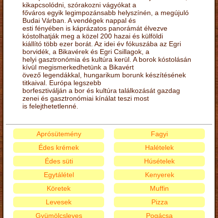
kikapcsolódni, szórakozni vágyókat a
főváros egyik legimpozánsabb helyszínén, a megújuló
Budai Várban. A vendégek nappal és
esti fényében is káprázatos panorámát élvezve
kóstolhatják meg a közel 200 hazai és külföldi
kiállító több ezer borát. Az idei év fókuszába az Egri
borvidék, a Bikavérek és Egri Csillagok, a
helyi gasztronómia és kultúra kerül. A borok kóstolásán
kívül megismerkedhetünk a Bikavért
övező legendákkal, hungarikum borunk készítésének
titkaival. Európa legszebb
borfesztiválján a bor és kultúra találkozását gazdag
zenei és gasztronómiai kínálat teszi most
is felejthetetlenné.
Aprósütemény
Fagyi
Édes krémek
Halételek
Édes süti
Húsételek
Egytálétel
Kenyerek
Köretek
Muffin
Levesek
Pizza
Gyümölcsleves
Pogácsa