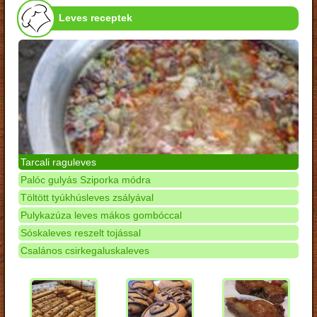
Leves receptek
Tarcali raguleves
Palóc gulyás Sziporka módra
Töltött tyúkhúsleves zsályával
Pulykazúza leves mákos gombóccal
Sóskaleves reszelt tojással
Csalános csirkegaluskaleves