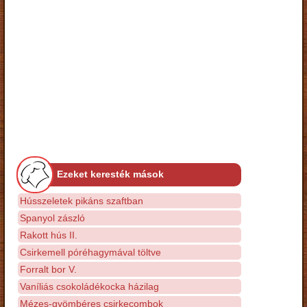
Ezeket keresték mások
Hússzeletek pikáns szaftban
Spanyol zászló
Rakott hús II.
Csirkemell póréhagymával töltve
Forralt bor V.
Vaníliás csokoládékocka házilag
Mézes-gyömbéres csirkecombok