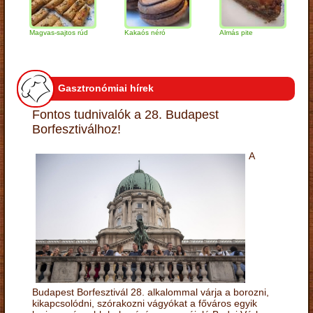
Magvas-sajtos rúd
Kakaós néró
Almás pite
Zabpe
túróg
Gasztronómiai hírek
Fontos tudnivalók a 28. Budapest
Borfesztiválhoz!
A
Budapest Borfesztivál 28. alkalommal várja a borozni,
kikapcsolódni, szórakozni vágyókat a főváros egyik