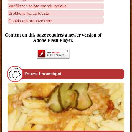
Vadfűszer saláta mandulaolajjal
Brokkolis-halas tészta
Csokis eszpresszókrém
Content on this page requires a newer version of
Adobe Flash Player.
Zsuzsi finomságai