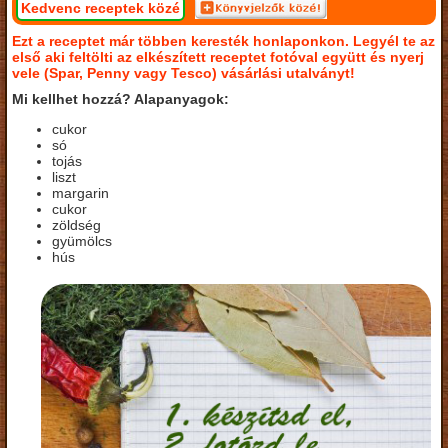
Kedvenc receptek közé
Ezt a receptet már többen keresték honlaponkon. Legyél te az
első aki feltölti az elkészített receptet fotóval együtt és nyerj
vele (Spar, Penny vagy Tesco) vásárlási utalványt!
Mi kellhet hozzá? Alapanyagok:
cukor
só
tojás
liszt
margarin
cukor
zöldség
gyümölcs
hús