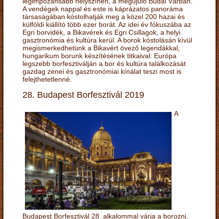
legimpozánsabb helyszínén, a megújuló Budai Várban.
A vendégek nappal és este is káprázatos panoráma
társaságában kóstolhatják meg a közel 200 hazai és
külföldi kiállító több ezer borát. Az idei év fókuszába az
Egri borvidék, a Bikavérek és Egri Csillagok, a helyi
gasztronómia és kultúra kerül. A borok kóstolásán kívül
megismerkedhetünk a Bikavért övező legendákkal,
hungarikum borunk készítésének titkaival. Európa
legszebb borfesztiválján a bor és kultúra találkozását
gazdag zenei és gasztronómiai kínálat teszi most is
felejthetetlenné.
28. Budapest Borfesztivál 2019
A
Budapest Borfesztivál 28. alkalommal várja a borozni,